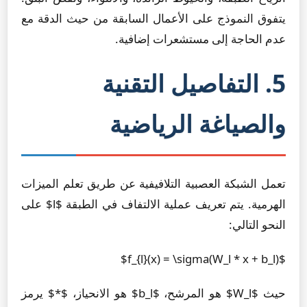
يتفوق النموذج على الأعمال السابقة من حيث الدقة مع
عدم الحاجة إلى مستشعرات إضافية.
5. التفاصيل التقنية
والصياغة الرياضية
تعمل الشبكة العصبية التلافيفية عن طريق تعلم الميزات
الهرمية. يتم تعريف عملية الالتفاف في الطبقة $l$ على
النحو التالي:
$f_{l}(x) = \sigma(W_l * x + b_l)$
حيث $W_l$ هو المرشح، $b_l$ هو الانحياز، $*$ يرمز