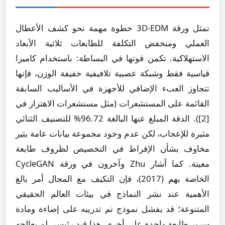
تمثل ورقة 3D-EDM خطوة مهمة نحو كشف الأعطال
العملي ومنخفض التكلفة للطابعات ثلاثية الأبعاد
الاستهلاكية. تكمن قوتها في البساطة: باستخدام كاميرا
قياسية فقط وشبكة عصبية تلافيفية خفيفة الوزن، فإنها
تتجاوز العبء الإضافي للأجهزة في الأساليب السابقة
القائمة على المستشعرات (مثل مستشعرات الاهتزاز في
[2]). الدقة المبلغ عنها البالغة 96.72% للتصنيف الثنائي
مثيرة للإعجاب، لكن عدم وجود مجموعة بيانات عامة يثير
مخاوف بشأن الإفراط في التخصيص لظروف طابعة
معينة. كما أشار Zhu وآخرون في ورقة CycleGAN
الخاصة بهم (2017)، فإن التكيف مع المجال أمر بالغ
الأهمية عند نشر النماذج في بيئات العالم الحقيقي
المتنوعة؛ قد يفشل نموذج تم تدريبه على إضاءة ومادة
سرير طابعة واحدة على أخرى. هذا قيد رئيسي لم يعالجه