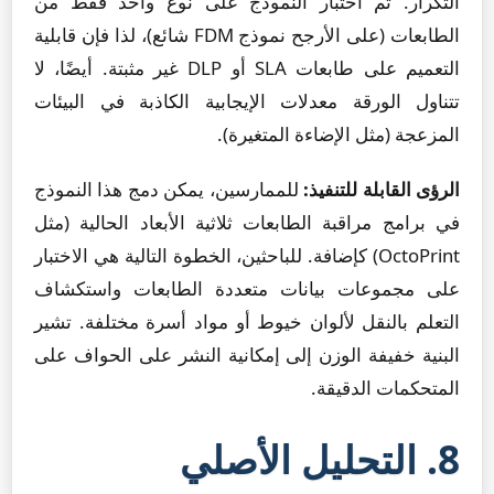
التكرار. تم اختبار النموذج على نوع واحد فقط من
الطابعات (على الأرجح نموذج FDM شائع)، لذا فإن قابلية
التعميم على طابعات SLA أو DLP غير مثبتة. أيضًا، لا
تتناول الورقة معدلات الإيجابية الكاذبة في البيئات
المزعجة (مثل الإضاءة المتغيرة).
الرؤى القابلة للتنفيذ:
للممارسين، يمكن دمج هذا النموذج
في برامج مراقبة الطابعات ثلاثية الأبعاد الحالية (مثل
OctoPrint) كإضافة. للباحثين، الخطوة التالية هي الاختبار
على مجموعات بيانات متعددة الطابعات واستكشاف
التعلم بالنقل لألوان خيوط أو مواد أسرة مختلفة. تشير
البنية خفيفة الوزن إلى إمكانية النشر على الحواف على
المتحكمات الدقيقة.
8. التحليل الأصلي