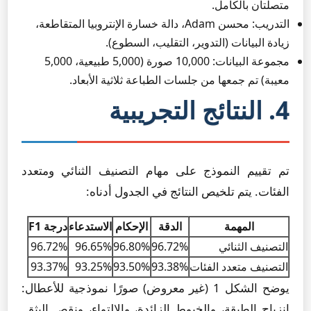
متصلتان بالكامل.
التدريب: محسن Adam، دالة خسارة الإنتروبيا المتقاطعة،
زيادة البيانات (التدوير، التقليب، السطوع).
مجموعة البيانات: 10,000 صورة (5,000 طبيعية، 5,000
معيبة) تم جمعها من جلسات الطباعة ثلاثية الأبعاد.
4. النتائج التجريبية
تم تقييم النموذج على مهام التصنيف الثنائي ومتعدد
الفئات. يتم تلخيص النتائج في الجدول أدناه:
المهمة
الدقة
الإحكام
الاستدعاء
درجة F1
التصنيف الثنائي
96.72%
96.80%
96.65%
96.72%
التصنيف متعدد الفئات
93.38%
93.50%
93.25%
93.37%
يوضح الشكل 1 (غير معروض) صورًا نموذجية للأعطال:
انزياح الطبقة، والخيوط الزائدة، والالتواء، ونقص البثق.