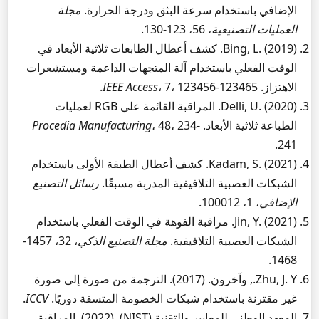
الإضافي باستخدام سرعة البثق ودرجة الحرارة.
مجلة
العمليات التصنيعية
، 56، 123-130.
Bing, L. (2019). كشف أعطال الطابعات ثلاثية الأبعاد في
الوقت الفعلي باستخدام آلة المتجهات الداعمة ومستشعرات
الاهتزاز.
، 7، 123456-123465.
IEEE Access
Delli, U. (2020). المراقبة القائمة على RGB لعمليات
الطباعة ثلاثية الأبعاد.
، 48، 234-
Procedia Manufacturing
241.
Kadam, S. (2021). كشف أعطال الطبقة الأولى باستخدام
الشبكات العصبية التلافيفية المدربة مسبقًا.
رسائل التصنيع
الإضافي
، 1، 100012.
Jin, Y. (2021). مراقبة الفوهة في الوقت الفعلي باستخدام
الشبكات العصبية التلافيفية.
مجلة التصنيع الذكي
، 32، 1457-
1468.
Zhu, J. Y., وآخرون. (2017). الترجمة من صورة إلى صورة
غير مقترنة باستخدام شبكات الخصومة المتسقة دوريًا.
ICCV
.
المعهد الوطني للمعايير والتقنية (NIST). (2022). المراقبة