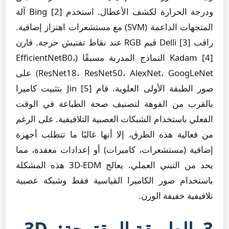
ودرجة الحرارة لكشف الأعطال. استخدم Bing [2] آلة
المتجهات الداعمة (SVM) مع مستشعرات اهتزاز إضافية.
راقب Delli [3] قيم RGB عند نقاط تفتيش حرجة. قارن
Kadam [4] النماذج المدربة مسبقًا (EfficientNetB0،
ResNet18، ResNet50، AlexNet، GoogLeNet) على
صور الطبقة الأولى العلوية. قام Jin [5] بتثبيت كاميرا
بالقرب من الفوهة لتصنيف صحة الطباعة في الوقت
الفعلي باستخدام الشبكات العصبية التلافيفية. على الرغم
من فعالية هذه الطرق، إلا أنها غالبًا ما تتطلب أجهزة
إضافية (مستشعرات، كاميرات) أو إعدادات معقدة، مما
يحد من التبني العملي. يعالج 3D-EDM هذه المشكلة
باستخدام صور الكاميرا القياسية فقط وشبكة عصبية
تلافيفية خفيفة الوزن.
3. الطريقة المقترحة: 3D-