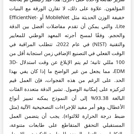
المؤلفون. علاوة على ذلك، لا تقارن الورقة مع البنيات
خفيفة الوزن الحديثة مثل MobileNet أو EfficientNet-
Lite، والتي يمكن أن تقدم مفاضلات أفضل بين الدقة
والحجم. وفقًا لمسح أجرته المعهد الوطني للمعايير
والتقنية (NIST) في عام 2022، تتطلب المراقبة في
الوقت الفعلي في التصنيع الإضافي زمن استجابة أقل من
100 مللي ثانية؛ لم يتم الإبلاغ عن وقت استدلال 3D-
EDM، مما يجعل من غير الواضح ما إذا كان يفي بهذا
الحد. على الرغم من هذه الفجوات، فإن العمل قيم
لتركيزه على إمكانية الوصول. تشير الدقة متعددة الفئات
البالغة 93.38% إلى أن النموذج يمكنه تمييز أنواع
الأعطال، وهو أمر مفيد للإجراءات التصحيحية الآلية (مثل
ضبط درجة الحرارة للالتواء). يجب أن يتضمن العمل
المستقبلي التحقق المتقاطع على طابعات متنوعة،
والتكامل مع التعلم المعزز للمعايرة التكيفية، والإصدار