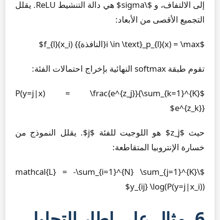
إلى الالتفاف، و $\sigma$ هي دالة التنشيط ReLU. يقلل
التجميع الأقصى من الأبعاد:
$p_{l}(x) = \max_{i \in \text{النافذة}} f_{l}(x_i)$
تقوم طبقة softmax النهائية بإخراج احتمالات الفئة:
$P(y=j|x) = \frac{e^{z_j}}{\sum_{k=1}^{K}
e^{z_k}}$
حيث $z_j$ هو اللوجيت للفئة $j$. يقلل النموذج من
خسارة الإنتروبيا المتقاطعة:
$\mathcal{L} = -\sum_{i=1}^{N} \sum_{j=1}^{K}
y_{ij} \log(P(y=j|x_i))$
6. مثال على إطار التحليل