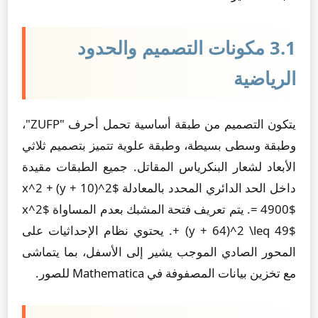
3.1 مكونات التصميم والحدود
الرياضية
يتكون التصميم من طبقة أساسية تحمل أحرف "ZUFP"،
وطبقة وسطى بسيطة، وطبقة علوية تتميز بتصميم ثلاثي
الأبعاد لشعار البنكرياس المقاتل. جميع الطبقات مقيدة
داخل الحد الدائري المحدد بالمعادلة $x^2 + (y + 10)^2
= 4900$. يتم تعريف فتحة المشبك بعدم المساواة $x^2
+ (y + 64)^2 \leq 49$. يحتوي نظام الإحداثيات على
المحور الصادي الموجب يشير إلى الأسفل، بما يتماشى
مع تخزين بيانات المصفوفة في Mathematica للصور.