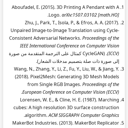
Aboufadel, E. (2015). 3D Printing A Pendant with A
.
Logo.
arXiv:1507.03102 [math.HO]
Zhu, J., Park, T., Isola, P., & Efros, A. A. (2017).
Unpaired Image-to-Image Translation using Cycle-
Consistent Adversarial Networks.
Proceedings of the
IEEE International Conference on Computer Vision
(ICCV)
. (CycleGAN كمثال على الترجمة المتقدمة من صورة
إلى صورة ذات صلة بتصميم مدخلات الشعار).
Wang, N., Zhang, Y., Li, Z., Fu, Y., Liu, W., & Jiang, Y.
(2018). Pixel2Mesh: Generating 3D Mesh Models
from Single RGB Images.
Proceedings of the
.
European Conference on Computer Vision (ECCV)
Lorensen, W. E., & Cline, H. E. (1987). Marching
cubes: A high resolution 3D surface construction
.
algorithm.
ACM SIGGRAPH Computer Graphics
MakerBot Industries. (2013). MakerBot Replicator