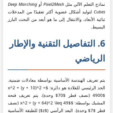
نماذج التعلم الآلي مثل
Pixel2Mesh
أو
Deep Marching
Cubes
لتوليد أشكال عضوية أكثر تعقيدًا من المدخلات
ثنائية الأبعاد، والانتقال إلى ما هو أبعد من النحت البارز
البسيط.
6. التفاصيل التقنية والإطار
الرياضي
يتم تعريف الهندسة الأساسية بواسطة معادلات ضمنية.
الحد الرئيسي للقلادة هو دائرة: $x^2 + (y + 10)^2 =
4900$ (نصف قطر $70$ وحدة). يتم تعريف فتحة
المشبك بواسطة: $x^2 + (y + 64)^2 \leq 49$ (نصف
قطر $7$ وحدة). البعد الرأسي ($z$) للطبقة الأساسية