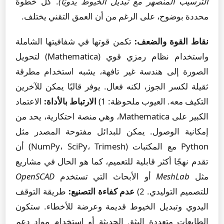
الترسيب المنصهر مع تبديل الخيوط يدويًا)
. كل خطوة
محددة بوضوح، على الرغم من أن العمق التقني يختلف.
نقاط القوة والضعف:
تكمن قوتها في شفافيتها الشاملة
واستخدام نظام رمزي قوي (Mathematica) لتحويل
الصورة إلى هندسة غير تافهة، يشبه استخدام مطرقة
ثقيلة لكسر الجوز، لكنه فعال. يوفر قالبًا يمكن للآخرين
التكيف معه. العيوب ملحوظة: 1)
الارتباط بالأداة:
الاعتماد
الكبير على Mathematica، وهي منصة احتكارية، يحد من
إمكانية الوصول. يمكن للبدائل مفتوحة المصدر مثل
Python مع المكتبات (NumPy، SciPy، Trimesh) أن
تقدم نهجًا أكثر قابلية للتعميم، كما هو الحال في مشاريع
مثل
MeshLab
أو الأبحاث التي تستخدم
OpenSCAD
للتصميم التوليدي. 2)
عدم كفاءة التصنيع:
طريقة التوقف
اليدوي وتبديل الخيوط قديمة وعرضة للأخطاء. ستكون
الطابعات متعددة البثق الحديثة أو استخدام مواد دعم