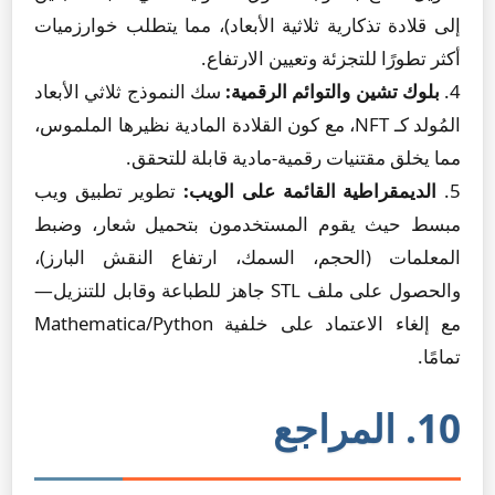
إلى قلادة تذكارية ثلاثية الأبعاد)، مما يتطلب خوارزميات
أكثر تطورًا للتجزئة وتعيين الارتفاع.
4.
بلوك تشين والتوائم الرقمية:
سك النموذج ثلاثي الأبعاد
المُولد كـ NFT، مع كون القلادة المادية نظيرها الملموس،
مما يخلق مقتنيات رقمية-مادية قابلة للتحقق.
5.
الديمقراطية القائمة على الويب:
تطوير تطبيق ويب
مبسط حيث يقوم المستخدمون بتحميل شعار، وضبط
المعلمات (الحجم، السمك، ارتفاع النقش البارز)،
والحصول على ملف STL جاهز للطباعة وقابل للتنزيل—
مع إلغاء الاعتماد على خلفية Mathematica/Python
تمامًا.
10. المراجع