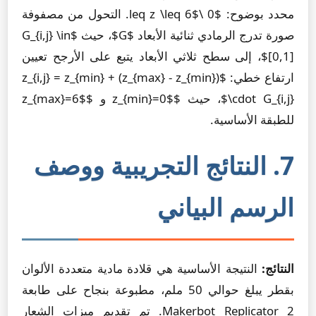
محدد بوضوح: $0 \leq z \leq 6$. التحول من مصفوفة
صورة تدرج الرمادي ثنائية الأبعاد $G$، حيث $G_{i,j} \in
[0,1]$، إلى سطح ثلاثي الأبعاد يتبع على الأرجح تعيين
ارتفاع خطي: $z_{i,j} = z_{min} + (z_{max} - z_{min})
\cdot G_{i,j}$، حيث $z_{min}=0$ و $z_{max}=6$
للطبقة الأساسية.
7. النتائج التجريبية ووصف
الرسم البياني
النتائج:
النتيجة الأساسية هي قلادة مادية متعددة الألوان
بقطر يبلغ حوالي 50 ملم، مطبوعة بنجاح على طابعة
Makerbot Replicator 2. تم تقديم ميزات الشعار