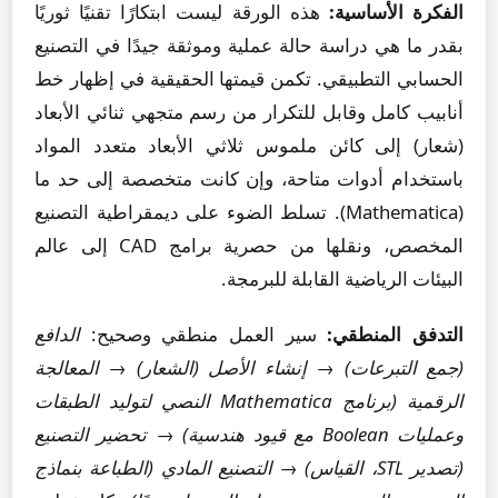
الفكرة الأساسية:
هذه الورقة ليست ابتكارًا تقنيًا ثوريًا
بقدر ما هي دراسة حالة عملية وموثقة جيدًا في التصنيع
الحسابي التطبيقي. تكمن قيمتها الحقيقية في إظهار خط
أنابيب كامل وقابل للتكرار من رسم متجهي ثنائي الأبعاد
(شعار) إلى كائن ملموس ثلاثي الأبعاد متعدد المواد
باستخدام أدوات متاحة، وإن كانت متخصصة إلى حد ما
(Mathematica). تسلط الضوء على ديمقراطية التصنيع
المخصص، ونقلها من حصرية برامج CAD إلى عالم
البيئات الرياضية القابلة للبرمجة.
التدفق المنطقي:
سير العمل منطقي وصحيح:
الدافع
(جمع التبرعات)
→
إنشاء الأصل (الشعار)
→
المعالجة
الرقمية (برنامج Mathematica النصي لتوليد الطبقات
وعمليات Boolean مع قيود هندسية)
→
تحضير التصنيع
(تصدير STL، القياس)
→
التصنيع المادي (الطباعة بنماذج