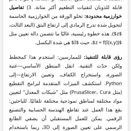
قابلة للذوبان لتقنيات التطعيم أكثر متانة. 3)
تفاصيل
خوارزمية محدودة:
تخلو الورقة من الخوارزمية الحاسمة
لتحويل شدة تدرج الرمادي إلى ارتفاع البثق (البعد الثالث،
$z$). هذه خطوة رئيسية، غالبًا ما تتضمن دالة تعيين مثل
$z = f(I(x,y))$، حيث $I$ هي شدة البكسل.
رؤى قابلة للتنفيذ:
للممارسين: استخدم هذا كمخطط
ولكن حدّث التقنية. انقل المنطق الأساسي—عتبة
الصورة، واستخراج الكفاف، وتعيين الارتفاع—إلى
Python. استكشف الميزات المتقدمة لبرامج التقطيع
(مثل PrusaSlicer، Cura) مثل "شبكات المعدل" لتعيين
مواد مختلفة لمناطق نموذجية مختلفة تلقائيًا. للباحثين:
يقع هذا العمل عند تقاطع الهندسة الحسابية والتصنيع
الرقمي. يمكن للعمل المستقبلي أن يضفي الطابع
الرسمي على تعيين الصورة إلى 3D، ربما باستخدام