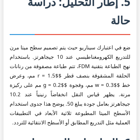
5. إطار التحليل: دراسة
حالة
ضع في اعتبارك سيناريو حيث يتم تصميم سطح ميتا مرن
للتدريع الكهرومغناطيسي عند 10 جيجاهرتز. باستخدام
نهج الطباعة بتقنية FDM، تتم طباعة مصفوفة من رنانات
الحلقة المشقوقة بنصف قطر $r = 1.5$ مم، وعرض
خط $w = 0.3$ مم، وفجوة $g = 0.2$ مم على ركيزة
مرنة. يظهر قياس النقل انخفاضاً رنينياً عند 10.2
جيجاهرتز بعامل جودة يبلغ 50. يوضح هذا جدوى استخدام
الأسطح الميتا المطبوعة ثلاثية الأبعاد في التطبيقات
العملية مثل التدريع المطابق أو الأسطح الانتقائية للتردد.