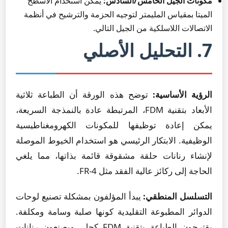
مكونات الجيل الخامس/السادس:
يمكن استخدام الأسطح
الميتا بمقياس المليمتر لتوجيه الحزمة والترشيح في أنظمة
الاتصالات اللاسلكية من الجيل التالي.
7. التحليل الأصلي
الرؤية الأساسية:
توضح هذه الورقة أن الطباعة ثلاثية
الأبعاد بتقنية FDM، المرتبطة عادة بالنمذجة السريعة،
يمكن إعادة توظيفها للمكونات الكهرومغناطيسية
الوظيفية. الابتكار الرئيسي هو استخدام الخيوط الموصلة
لإنشاء رنانات حلقة مشقوقة قائمة بذاتها، مما يلغي
الحاجة إلى ركائز عالية الفقد مثل FR-4.
التسلسل المنطقي:
يبدأ المؤلفون بمشكلة تصنيع لوحات
الدوائر المطبوعة التقليدية كونها صلبة وسامة ومكلفة.
يقترحون الطباعة بتقنية FDM كحل، ويصنعون رنانات