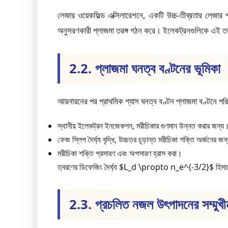
লেজার ওয়েকফিল্ড এক্সিলারেশনে, একটি উচ্চ-তীব্রতার লেজার প
অনুসরণকারী প্লাজমা তরঙ্গ গঠন করে। ইলেকট্রনগুলিকে এই তরঙ্গ
2.2. প্লাজমা ঘনত্ব বণ্টনের ভূমিকা
আয়নায়নের পর প্রাথমিক গ্যাস ঘনত্ব বণ্টন প্লাজমা বণ্টনে পরিণ
স্থানীয় ইলেকট্রন ইনজেকশন, মরীচিকার গুণমান উন্নত করার জন্য
ফেজ স্লিপ দৈর্ঘ্য বৃদ্ধি, উচ্চতর চূড়ান্ত মরীচিকা শক্তি অর্জনের জ
মরীচিকা শক্তি প্রসারণ এবং অপসারণ হ্রাস করা।
ত্বরণের ডিফেজিং দৈর্ঘ্য $L_d \propto n_e^{-3/2}$ হিসা
2.3. প্রচলিত নজল উৎপাদনের সম্মুখীন 