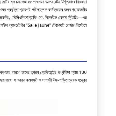
ির মূল চ্যালেঞ্জ হল প্লাজমা ঘনত্ব বন্টন নিখুঁতভাবে নিয়ন্ত্রণ
 প্রযুক্তি প্রায়শই পরীক্ষামূলক কার্যক্রমের জন্য প্রয়োজনীয়
ডেলিং, স্টেরিওলিথোগ্রাফি এবং সিলেক্টিভ লেজার সিন্টারিং—এর
পটিক্স ল্যাবরেটরির "Salle Jaune" টেরাওয়াট লেজার সিস্টেমে
দ্ধতার কারণে তাদের ত্বরণ গ্রেডিয়েন্টের ঊর্ধ্বসীমা প্রায় 100
াখে, যা আরও কমপ্যাক্ট ও সাশ্রয়ী উচ্চ-শক্তি ত্বরক যন্ত্রের