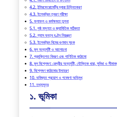
4.1. নজল ডিজাইন ও উৎপাদন
4.2. ইন্টারফেরোমেট্রি দ্বারা চিহ্নিতকরণ
4.3. ইলেকট্রন ত্বরণ পরীক্ষা
5. ফলাফল ও কর্মক্ষমতা তুলনা
5.1. পৃষ্ঠ মসৃণতা ও জ্যামিতিক সঠিকতা
5.2. গ্যাস ঘনত্ব বণ্টন নিয়ন্ত্রণ
5.3. ইলেকট্রন বিমের গুণমান সূচক
6. মূল অন্তর্দৃষ্টি ও আলোচনা
7. প্রযুক্তিগত বিবরণ এবং গাণিতিক কাঠামো
8. মূল বিশ্লেষণ: কেন্দ্রীয় অন্তর্দৃষ্টি, যৌক্তিক ধারা, সুবিধা ও সীমাব
9. বিশ্লেষণ কাঠামোর উদাহরণ
10. ভবিষ্যত প্রয়োগ ও গবেষণা অভিমুখ
11. তথ্যসূত্র
১. ভূমিকা