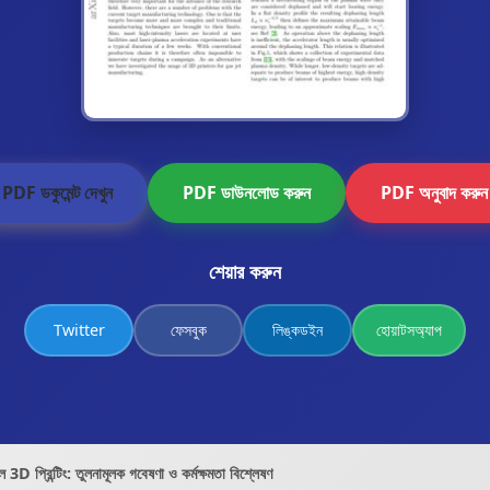
PDF ডকুমেন্ট দেখুন
PDF ডাউনলোড করুন
PDF অনুবাদ করুন
শেয়ার করুন
Twitter
ফেসবুক
লিঙ্কডইন
হোয়াটসঅ্যাপ
 3D প্রিন্টিং: তুলনামূলক গবেষণা ও কর্মক্ষমতা বিশ্লেষণ