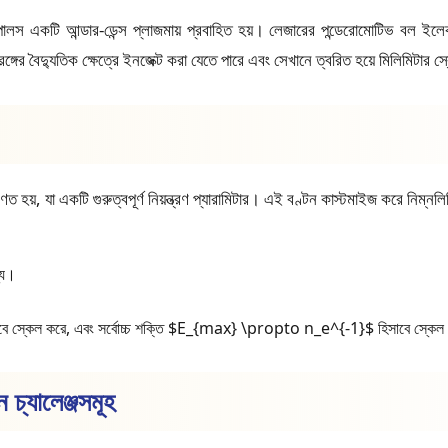
ালস একটি আন্ডার-ডেন্স প্লাজমায় প্রবাহিত হয়। লেজারের পন্ডেরোমোটিভ বল ইলেকট্র
ের বৈদ্যুতিক ক্ষেত্রে ইনজেক্ট করা যেতে পারে এবং সেখানে ত্বরিত হয়ে মিলিমিটার 
ত হয়, যা একটি গুরুত্বপূর্ণ নিয়ন্ত্রণ প্যারামিটার। এই বণ্টন কাস্টমাইজ করে নিম্ন
।
ন্য।
বে স্কেল করে, এবং সর্বোচ্চ শক্তি $E_{max} \propto n_e^{-1}$ হিসাবে স্কেল
চ্যালেঞ্জসমূহ