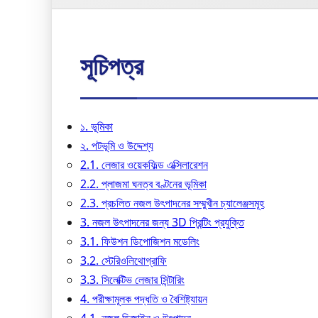
সূচিপত্র
১. ভূমিকা
২. পটভূমি ও উদ্দেশ্য
2.1. লেজার ওয়েকফিল্ড এক্সিলারেশন
2.2. প্লাজমা ঘনত্ব বণ্টনের ভূমিকা
2.3. প্রচলিত নজল উৎপাদনের সম্মুখীন চ্যালেঞ্জসমূহ
3. নজল উৎপাদনের জন্য 3D প্রিন্টিং প্রযুক্তি
3.1. ফিউশন ডিপোজিশন মডেলিং
3.2. স্টেরিওলিথোগ্রাফি
3.3. সিলেক্টিভ লেজার সিন্টারিং
4. পরীক্ষামূলক পদ্ধতি ও বৈশিষ্ট্যায়ন