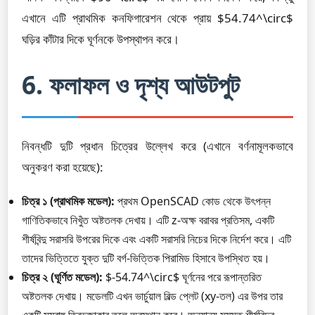
এখানে এটি প্রাথমিক কনফিগারেশন থেকে প্রায় $54.74^\circ$
ঘড়ির কাঁটার দিকে ঘূর্ণনকে উপস্থাপন করে।
6. ফলাফল ও দৃশ্য আউটপুট
নিবন্ধটি দুটি প্রধান চিত্রের উল্লেখ করে (এখানে বর্ণনামূলকভাবে
অনুকরণ করা হয়েছে):
চিত্র ১ (প্রাথমিক মডেল):
প্রথম OpenSCAD কোড থেকে উৎপন্ন
গাণিতিকভাবে নিখুঁত অষ্টতলক দেখায়। এটি z-অক্ষ বরাবর প্রতিসম, একটি
শীর্ষবিন্দু সরাসরি উপরের দিকে এবং একটি সরাসরি নিচের দিকে নির্দেশ করে। এটি
তাদের ভিত্তিতে যুক্ত দুটি বর্গ-ভিত্তিক পিরামিড হিসাবে উপস্থিত হয়।
চিত্র ২ (ঘূর্ণিত মডেল):
$-54.74^\circ$ ঘূর্ণনের পরে রূপান্তরিত
অষ্টতলক দেখায়। মডেলটি এখন ভার্চুয়াল বিল্ড প্লেট (xy-তল) এর উপর তার