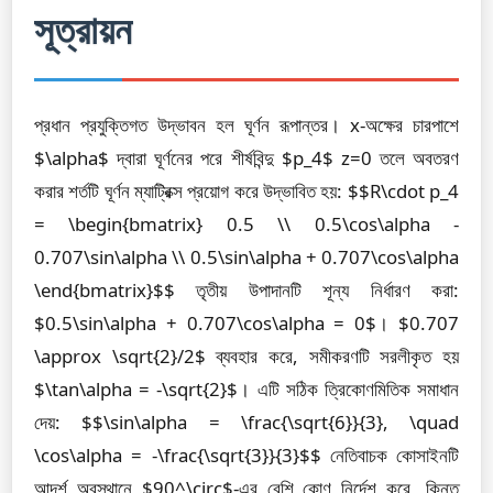
সূত্রায়ন
প্রধান প্রযুক্তিগত উদ্ভাবন হল ঘূর্ণন রূপান্তর। x-অক্ষের চারপাশে
$\alpha$ দ্বারা ঘূর্ণনের পরে শীর্ষবিন্দু $p_4$ z=0 তলে অবতরণ
করার শর্তটি ঘূর্ণন ম্যাট্রিক্স প্রয়োগ করে উদ্ভাবিত হয়: $$R\cdot p_4
= \begin{bmatrix} 0.5 \\ 0.5\cos\alpha -
0.707\sin\alpha \\ 0.5\sin\alpha + 0.707\cos\alpha
\end{bmatrix}$$ তৃতীয় উপাদানটি শূন্য নির্ধারণ করা:
$0.5\sin\alpha + 0.707\cos\alpha = 0$। $0.707
\approx \sqrt{2}/2$ ব্যবহার করে, সমীকরণটি সরলীকৃত হয়
$\tan\alpha = -\sqrt{2}$। এটি সঠিক ত্রিকোণমিতিক সমাধান
দেয়: $$\sin\alpha = \frac{\sqrt{6}}{3}, \quad
\cos\alpha = -\frac{\sqrt{3}}{3}$$ নেতিবাচক কোসাইনটি
আদর্শ অবস্থানে $90^\circ$-এর বেশি কোণ নির্দেশ করে, কিন্তু