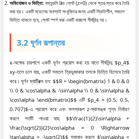
অভিযোজন ও ভিত্তি:
বস্তুগুলি বিল্ড প্লেট (z=0) থেকে স্তর-স্তর করে তৈরি
করা হয়। একটি মডেলের অবশ্যই সংযুক্তির জন্য একটি স্থিতিশীল, সমতল
ভিত্তি থাকতে হবে, প্লেট স্পর্শ করা একটি ধারালো শীর্ষবিন্দু নয়।
3.2 ঘূর্ণন রূপান্তর
x-অক্ষের চারপাশে একটি ঘূর্ণন প্রয়োগ করা হয় যাতে শীর্ষবিন্দু $p_4$
xy-তলে চলে যায়, একটি সমতল ত্রিভুজাকার তলকে ভিত্তি হিসেবে তৈরি
করে। ঘূর্ণন ম্যাট্রিক্স হল: $$R = \begin{bmatrix} 1 & 0 & 0
\\ 0 & \cos\alpha & -\sin\alpha \\ 0 & \sin\alpha &
\cos\alpha \end{bmatrix}$$ এটি $p_4 = (0.5, 0.5,
0.707)$-এ প্রয়োগ করে এবং ফলস্বরূপ z-স্থানাঙ্ক শূন্য নির্ধারণ
করলে শর্তটি পাওয়া যায়: $$\frac{1}{2}\sin\alpha +
\frac{\sqrt{2}}{2}\cos\alpha = 0 \Rightarrow
\tan\alpha = -\sqrt{2}$$ সমাধান করলে $\sin\alpha =