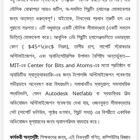
মৌলিক বোঝাপড়া আরও জটিল, অ-সমমিত প্রিন্টিং চ্যালেঞ্জ মোকাবেলার
জন্য অত্যন্ত গুরুত্বপূর্ণ। যাইহোক, নিবন্ধের প্রধান ত্রুটি হল এর
পুরানো সরলতা। এটি শুধুমাত্র একটি মৌলিক সীমাবদ্ধতা (একটি সমতল
ভিত্তি) মোকাবেলা করে। আধুনিক ৩ডি প্রিন্টিং চ্যালেঞ্জগুলিতে ওভারহ্যাং
কোণ ( $45^\circ$ নিয়ম), তাপীয় চাপ, সাপোর্ট স্ট্রাকচার
অপ্টিমাইজেশন, এবং অ্যানিসোট্রপিক উপাদান বৈশিষ্ট্য অন্তর্ভুক্ত—
MIT-এর Center for Bits and Atoms-এর মতো প্রতিষ্ঠান বা
অ্যাডিটিভ ম্যানুফ্যাকচারিং-এর জন্য টপোলজি অপ্টিমাইজেশন গবেষণায়
গভীরভাবে অন্বেষণ করা বিষয়গুলি। সমাধানটিও ম্যানুয়াল; সমসাময়িক
পদ্ধতিগুলি, যেমন Autodesk Netfabb বা স্বয়ংক্রিয় বিল্ড
অভিযোজন অপ্টিমাইজেশন গবেষণায় দেখা যায়, ওজনযুক্ত সীমাবদ্ধতার
সেট (সাপোর্ট ভলিউম, পৃষ্ঠের গুণমান, প্রিন্ট সময়) এর বিপরীতে একাধিক
অভিযোজন মূল্যায়নের জন্য অ্যালগরিদম ব্যবহার করে।
কার্যকরী অন্তর্দৃষ্টি:
শিক্ষকদের জন্য, এই নিবন্ধটি গণিত, কম্পিউটার বিজ্ঞান