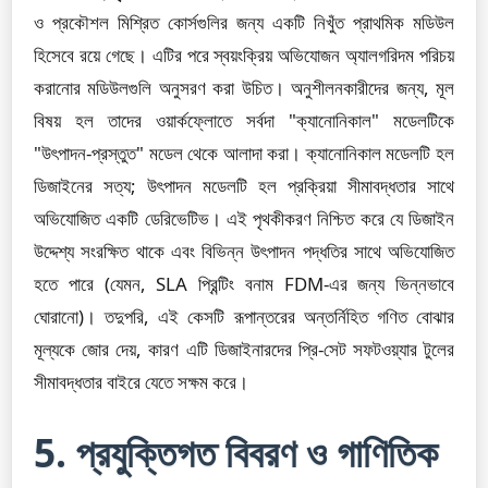
ও প্রকৌশল মিশ্রিত কোর্সগুলির জন্য একটি নিখুঁত প্রাথমিক মডিউল
হিসেবে রয়ে গেছে। এটির পরে স্বয়ংক্রিয় অভিযোজন অ্যালগরিদম পরিচয়
করানোর মডিউলগুলি অনুসরণ করা উচিত। অনুশীলনকারীদের জন্য, মূল
বিষয় হল তাদের ওয়ার্কফ্লোতে সর্বদা "ক্যানোনিকাল" মডেলটিকে
"উৎপাদন-প্রস্তুত" মডেল থেকে আলাদা করা। ক্যানোনিকাল মডেলটি হল
ডিজাইনের সত্য; উৎপাদন মডেলটি হল প্রক্রিয়া সীমাবদ্ধতার সাথে
অভিযোজিত একটি ডেরিভেটিভ। এই পৃথকীকরণ নিশ্চিত করে যে ডিজাইন
উদ্দেশ্য সংরক্ষিত থাকে এবং বিভিন্ন উৎপাদন পদ্ধতির সাথে অভিযোজিত
হতে পারে (যেমন, SLA প্রিন্টিং বনাম FDM-এর জন্য ভিন্নভাবে
ঘোরানো)। তদুপরি, এই কেসটি রূপান্তরের অন্তর্নিহিত গণিত বোঝার
মূল্যকে জোর দেয়, কারণ এটি ডিজাইনারদের প্রি-সেট সফটওয়্যার টুলের
সীমাবদ্ধতার বাইরে যেতে সক্ষম করে।
5. প্রযুক্তিগত বিবরণ ও গাণিতিক