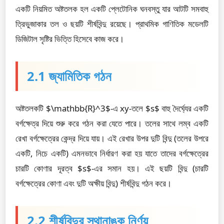
একটি নিয়মিত অষ্টতলক হল একটি প্লেটোনিক ঘনবস্তু যার আটটি সমবাহু
ত্রিভুজাকার তল ও ছয়টি শীর্ষবিন্দু রয়েছে। প্রাথমিক গাণিতিক মডেলটি
ডিজিটাল সৃষ্টির ভিত্তি হিসেবে কাজ করে।
2.1 জ্যামিতিক গঠন
অষ্টতলকটি $\mathbb{R}^3$-এ xy-তলে $s$ বাহু দৈর্ঘ্যের একটি
বর্গক্ষেত্র দিয়ে শুরু করে গঠন করা যেতে পারে। তলের সাথে লম্ব একটি
রেখা বর্গক্ষেত্রের কেন্দ্র দিয়ে যায়। এই রেখার উপর দুটি বিন্দু (তলের উপরে
একটি, নিচে একটি) এমনভাবে নির্ধারণ করা হয় যাতে তাদের বর্গক্ষেত্রের
চারটি কোণার দূরত্ব $s$-এর সমান হয়। এই ছয়টি বিন্দু (চারটি
বর্গক্ষেত্রের কোণা এবং দুটি অক্ষীয় বিন্দু) শীর্ষবিন্দু গঠন করে।
2.2 শীর্ষবিন্দুর স্থানাঙ্ক নির্ণয়