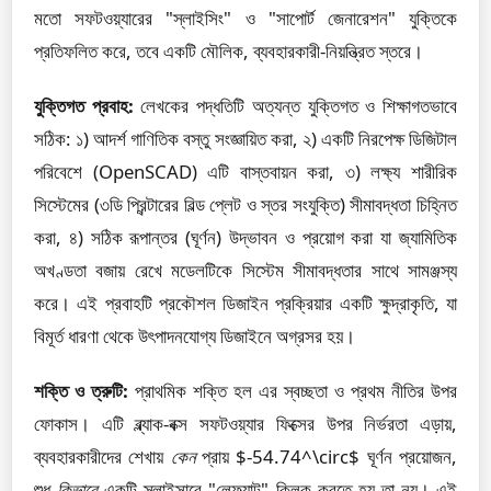
মতো সফটওয়্যারের "স্লাইসিং" ও "সাপোর্ট জেনারেশন" যুক্তিকে
প্রতিফলিত করে, তবে একটি মৌলিক, ব্যবহারকারী-নিয়ন্ত্রিত স্তরে।
যুক্তিগত প্রবাহ:
লেখকের পদ্ধতিটি অত্যন্ত যুক্তিগত ও শিক্ষাগতভাবে
সঠিক: ১) আদর্শ গাণিতিক বস্তু সংজ্ঞায়িত করা, ২) একটি নিরপেক্ষ ডিজিটাল
পরিবেশে (OpenSCAD) এটি বাস্তবায়ন করা, ৩) লক্ষ্য শারীরিক
সিস্টেমের (৩ডি প্রিন্টারের বিল্ড প্লেট ও স্তর সংযুক্তি) সীমাবদ্ধতা চিহ্নিত
করা, ৪) সঠিক রূপান্তর (ঘূর্ণন) উদ্ভাবন ও প্রয়োগ করা যা জ্যামিতিক
অখণ্ডতা বজায় রেখে মডেলটিকে সিস্টেম সীমাবদ্ধতার সাথে সামঞ্জস্য
করে। এই প্রবাহটি প্রকৌশল ডিজাইন প্রক্রিয়ার একটি ক্ষুদ্রাকৃতি, যা
বিমূর্ত ধারণা থেকে উৎপাদনযোগ্য ডিজাইনে অগ্রসর হয়।
শক্তি ও ত্রুটি:
প্রাথমিক শক্তি হল এর স্বচ্ছতা ও প্রথম নীতির উপর
ফোকাস। এটি ব্ল্যাক-বক্স সফটওয়্যার ফিক্সের উপর নির্ভরতা এড়ায়,
ব্যবহারকারীদের শেখায়
কেন
প্রায় $-54.74^\circ$ ঘূর্ণন প্রয়োজন,
শুধু
কিভাবে
একটি স্লাইসারে "লেফ্ল্যাট" ক্লিক করতে হয় তা নয়। এই