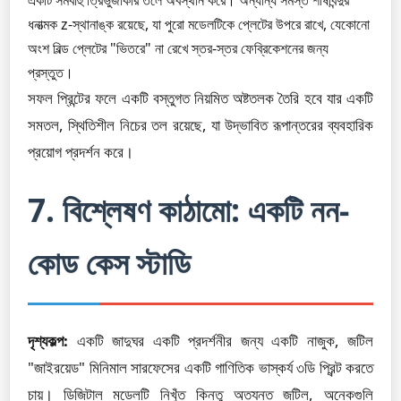
একটি সমবাহু ত্রিভুজাকার তলে অবস্থান করে। অন্যান্য সমস্ত শীর্ষবিন্দুর
ধনাত্মক z-স্থানাঙ্ক রয়েছে, যা পুরো মডেলটিকে প্লেটের উপরে রাখে, যেকোনো
অংশ বিল্ড প্লেটের "ভিতরে" না রেখে স্তর-স্তর ফেব্রিকেশনের জন্য
প্রস্তুত।
সফল প্রিন্টের ফলে একটি বস্তুগত নিয়মিত অষ্টতলক তৈরি হবে যার একটি
সমতল, স্থিতিশীল নিচের তল রয়েছে, যা উদ্ভাবিত রূপান্তরের ব্যবহারিক
প্রয়োগ প্রদর্শন করে।
7. বিশ্লেষণ কাঠামো: একটি নন-
কোড কেস স্টাডি
দৃশ্যকল্প:
একটি জাদুঘর একটি প্রদর্শনীর জন্য একটি নাজুক, জটিল
"জাইরয়েড" মিনিমাল সারফেসের একটি গাণিতিক ভাস্কর্য ৩ডি প্রিন্ট করতে
চায়। ডিজিটাল মডেলটি নিখুঁত কিন্তু অত্যন্ত জটিল, অনেকগুলি