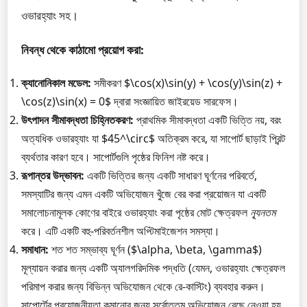
ওভারহ্যাং সহ।
নিবন্ধ থেকে কাঠামো প্রয়োগ করা:
ক্যানোনিকাল মডেল:
সমীকরণ $\cos(x)\sin(y) + \cos(y)\sin(z) +
\cos(z)\sin(x) = 0$ দ্বারা সংজ্ঞায়িত জাইরয়েড সারফেস।
উৎপাদন সীমাবদ্ধতা চিহ্নিতকরণ:
প্রাথমিক সীমাবদ্ধতা একটি ভিত্তি নয়, বরং
অত্যধিক ওভারহ্যাং যা $45^\circ$ অতিক্রম করে, যা সাপোর্ট ছাড়াই প্রিন্ট
ব্যর্থতার কারণ হবে। সাপোর্টগুলি পৃষ্ঠের ফিনিশ নষ্ট করে।
রূপান্তর উদ্ভাবন:
একটি ভিত্তির জন্য একটি সাধারণ ঘূর্ণনের পরিবর্তে,
সমস্যাটির জন্য এমন একটি অভিযোজন খুঁজে বের করা প্রয়োজন যা একটি
সমালোচনামূলক কোণের বাইরে ওভারহ্যাং করা পৃষ্ঠের মোট ক্ষেত্রফল
ন্যূনতম
করে। এটি একটি বহু-পরিবর্তনশীল অপ্টিমাইজেশন সমস্যা।
সমাধান:
শত শত সম্ভাব্য ঘূর্ণন ($\alpha, \beta, \gamma$)
মূল্যায়ন করার জন্য একটি অ্যালগরিদমিক পদ্ধতি (যেমন, ওভারহ্যাং ক্ষেত্রফল
পরিমাপ করার জন্য বিভিন্ন অভিযোজন থেকে রে-কাস্টিং) ব্যবহার করুন।
সাপোর্টের প্রয়োজনীয়তা কমানোর জন্য সর্বোত্তম অভিযোজন বেছে নেওয়া হয়,