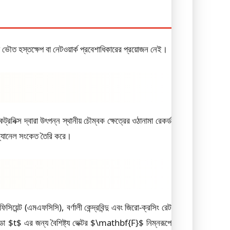
নো ভৌত হস্তক্ষেপ বা নেটওয়ার্ক প্রবেশাধিকারের প্রয়োজন নেই।
্রনিক্স দ্বারা উৎপন্ন স্থানীয় চৌম্বক ক্ষেত্রের ওঠানামা রেকর্ড
-চ্যানেল সংকেত তৈরি করে।
িয়েন্ট (এমএফসিসি), বর্ণালী কেন্দ্রবিন্দু এবং জিরো-ক্রসিং রেট
্ডো $t$ এর জন্য বৈশিষ্ট্য ভেক্টর $\mathbf{F}$ নিম্নরূপে