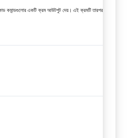
জি-কোড কমান্ডগুলোর একটি ক্রম আউটপুট দেয়। এই ক্রমটি তারপর