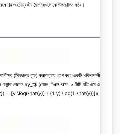
ব্দ ও চৌম্বকীয় বৈশিষ্ট্যগুলোকে উপস্থাপন করে।
ার্থীদের (সিদ্ধান্ত বৃক্ষ) ক্রমান্বয়ে যোগ করে একটি শক্তিশালী
কোড কমান্ড লেবেল $y_t$ (যেমন, "এক্স-অক্ষ ১০ মিমি গতি এস এ
at{y}) = -[y \log(\hat{y}) + (1-y) \log(1-\hat{y})]$,