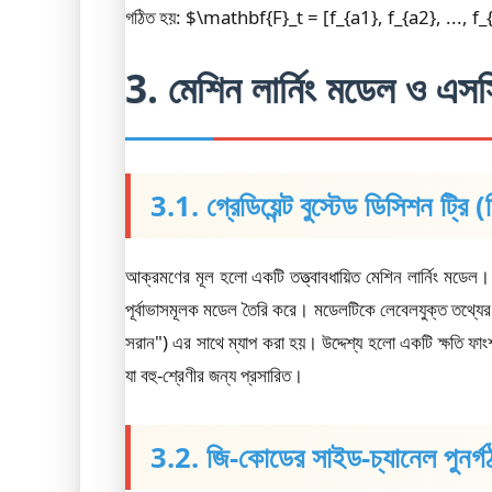
গঠিত হয়: $\mathbf{F}_t = [f_{a1}, f_{a2}, ..., f_{a
3. মেশিন লার্নিং মডেল ও 
3.1. গ্রেডিয়েন্ট বুস্টেড ডিসিশন ট্রি (
আক্রমণের মূল হলো একটি তত্ত্বাবধায়িত মেশিন লার্নিং মডেল। জিব
পূর্বাভাসমূলক মডেল তৈরি করে। মডেলটিকে লেবেলযুক্ত তথ্যের 
সরান") এর সাথে ম্যাপ করা হয়। উদ্দেশ্য হলো একটি ক্ষতি
যা বহু-শ্রেণীর জন্য প্রসারিত।
3.2. জি-কোডের সাইড-চ্যানেল পুনর