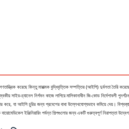
ে গণতান্ত্রিক করেছে কিন্তু মারাত্মক বুদ্ধিবৃত্তিক সম্পত্তির (আইপি) দুর্বলতা তৈ
চুম্বকীয় সাইড-চ্যানেল নির্গমন কাজে লাগিয়ে মালিকানাধীন জি-কোড নির্দেশাবলী পুনর্গ
হার করে, যা আইপি চুরির জন্য প্রবেশের বাধা উল্লেখযোগ্যভাবে কমিয়ে দেয়। বিশ্বব্যা
ায়োমেডিকেল ইঞ্জিনিয়ারিং পর্যন্ত শিল্পগুলোর জন্য একটি গুরুত্বপূর্ণ নিরাপত্তা উদ্ব