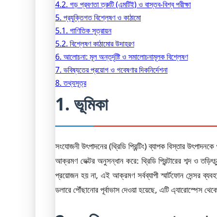
4.2. গড় প্রবণতা ত্রুটি (এমটিই) ও বাস্তব-বিশ্ব পরীক্ষা
5. প্রযুক্তিগত বিশ্লেষণ ও কাঠামো
5.1. গাণিতিক সূত্রায়ন
5.2. বিশ্লেষণ কাঠামোর উদাহরণ
6. আলোচনা: মূল অন্তর্দৃষ্টি ও সমালোচনামূলক বিশ্লেষণ
7. ভবিষ্যতের প্রয়োগ ও গবেষণার দিকনির্দেশনা
8. তথ্যসূত্র
1. ভূমিকা
সংযোজনী উৎপাদনের (থ্রিডি প্রিন্টিং) ব্যাপক বিস্তার উৎপাদনক
আক্রমণ ভেক্টর অনুসন্ধান করে: থ্রিডি প্রিন্টারের শব্দ ও তড়িৎ
প্রয়োজন হয় না, এই আক্রমণ সর্বব্যাপী স্মার্টফোন সেন্সর ব্যব
ডলারে পৌঁছানোর পূর্বাভাস দেওয়া হয়েছে, এটি এ্যারোস্পেস থেকে ব