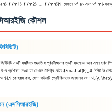
n}, f_{m1}, f_{m2}, ..., f_{mn}]$, যেখানে $f_a$ এবং $f_m$ যথাক্রমে শ
এসসিআরইজি কৌশল
জিবিডিটি)
িডিটি একটি সমষ্টিগত পদ্ধতি যা পূর্ববর্তীগুলোর ত্রুটি সংশোধন করে এমন দুর্বল শিক্ষ
উপর প্রশিক্ষণ দেওয়া হয় যেখানে বৈশিষ্ট্য ভেক্টর $\mathbf{F}_t$ নির্দিষ্ট জি-
 ফাংশন $L$ কে হ্রাস করা, যেমন বাইনারি শ্রেণীবিভাগের জন্য লগ লস: $L(y, \h
্গঠন (এসসিআরইজি)