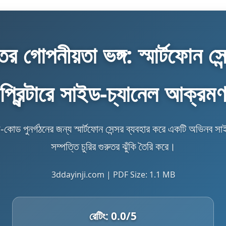
তির গোপনীয়তা ভঙ্গ: স্মার্টফোন সে
প্রিন্টারে সাইড-চ্যানেল আক্রম
ে জি-কোড পুনর্গঠনের জন্য স্মার্টফোন সেন্সর ব্যবহার করে একটি অভিনব স
সম্পত্তি চুরির গুরুতর ঝুঁকি তৈরি করে।
3ddayinji.com | PDF Size: 1.1 MB
রেটিং:
0.0
/5