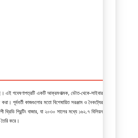
রি করেছে। এই গবেষণাপত্রটি একটি আক্রমণাত্মক, ভৌত-থেকে-সাইবার
ঠন করা। পূর্ববর্তী কাজগুলোর মতো বিশেষায়িত সরঞ্জাম ও নৈকট্যের
পী থ্রিডি প্রিন্টিং বাজার, যা ২০৩০ সালের মধ্যে ১৬২.৭ বিলিয়ন
েগ তৈরি করে।