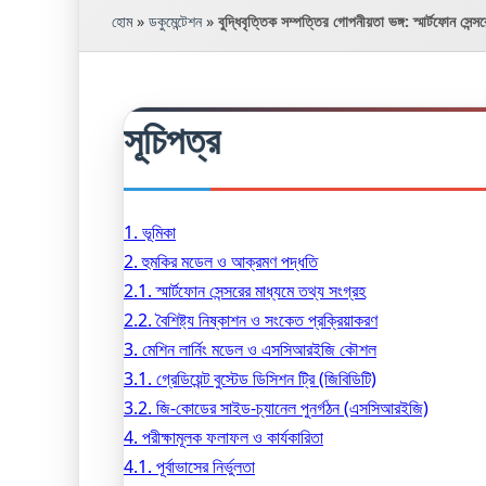
হোম
»
ডকুমেন্টেশন
»
বুদ্ধিবৃত্তিক সম্পত্তির গোপনীয়তা ভঙ্গ: স্মার্টফোন সেন্
সূচিপত্র
1. ভূমিকা
2. হুমকির মডেল ও আক্রমণ পদ্ধতি
2.1. স্মার্টফোন সেন্সরের মাধ্যমে তথ্য সংগ্রহ
2.2. বৈশিষ্ট্য নিষ্কাশন ও সংকেত প্রক্রিয়াকরণ
3. মেশিন লার্নিং মডেল ও এসসিআরইজি কৌশল
3.1. গ্রেডিয়েন্ট বুস্টেড ডিসিশন ট্রি (জিবিডিটি)
3.2. জি-কোডের সাইড-চ্যানেল পুনর্গঠন (এসসিআরইজি)
4. পরীক্ষামূলক ফলাফল ও কার্যকারিতা
4.1. পূর্বাভাসের নির্ভুলতা