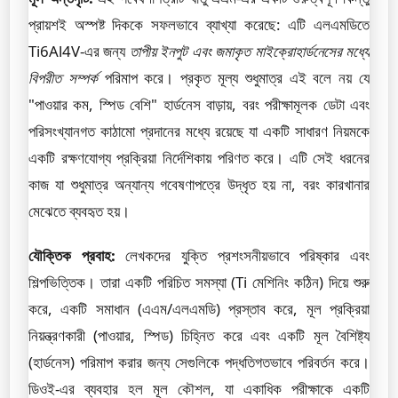
প্রায়শই অস্পষ্ট দিককে সফলভাবে ব্যাখ্যা করেছে: এটি এলএমডিতে
Ti6Al4V-এর জন্য
তাপীয় ইনপুট এবং জমাকৃত মাইক্রোহার্ডনেসের মধ্যে
বিপরীত সম্পর্ক
পরিমাপ করে। প্রকৃত মূল্য শুধুমাত্র এই বলে নয় যে
"পাওয়ার কম, স্পিড বেশি" হার্ডনেস বাড়ায়, বরং পরীক্ষামূলক ডেটা এবং
পরিসংখ্যানগত কাঠামো প্রদানের মধ্যে রয়েছে যা একটি সাধারণ নিয়মকে
একটি রক্ষণযোগ্য প্রক্রিয়া নির্দেশিকায় পরিণত করে। এটি সেই ধরনের
কাজ যা শুধুমাত্র অন্যান্য গবেষণাপত্রে উদ্ধৃত হয় না, বরং কারখানার
মেঝেতে ব্যবহৃত হয়।
যৌক্তিক প্রবাহ:
লেখকদের যুক্তি প্রশংসনীয়ভাবে পরিষ্কার এবং
শিল্পভিত্তিক। তারা একটি পরিচিত সমস্যা (Ti মেশিনিং কঠিন) দিয়ে শুরু
করে, একটি সমাধান (এএম/এলএমডি) প্রস্তাব করে, মূল প্রক্রিয়া
নিয়ন্ত্রণকারী (পাওয়ার, স্পিড) চিহ্নিত করে এবং একটি মূল বৈশিষ্ট্য
(হার্ডনেস) পরিমাপ করার জন্য সেগুলিকে পদ্ধতিগতভাবে পরিবর্তন করে।
ডিওই-এর ব্যবহার হল মূল কৌশল, যা একাধিক পরীক্ষাকে একটি