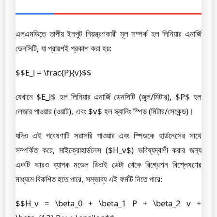
এলএমডিতে তাপীয় ইনপুট নিয়ন্ত্রণকারী মূল সম্পর্ক হল লিনিয়ার এনার্জি
ডেনসিটি, যা প্রায়শই প্রকাশ করা হয়:
$$E_l = \frac{P}{v}$$
যেখানে $E_l$ হল লিনিয়ার এনার্জি ডেনসিটি (জুল/মিটার), $P$ হল
লেজার পাওয়ার (ওয়াট), এবং $v$ হল স্ক্যানিং স্পিড (মিটার/সেকেন্ড)।
যদিও এই গবেষণাটি সরাসরি পাওয়ার এবং স্পিডকে হার্ডনেসের সাথে
সম্পর্কিত করে, মাইক্রোহার্ডনেস ($H_v$) ভবিষ্যদ্বাণী করার জন্য
একটি আরও ব্যাপক মডেল ডিওই ডেটা থেকে রিগ্রেশন বিশ্লেষণের
মাধ্যমে বিকশিত হতে পারে, সম্ভাব্য এই ফর্মটি নিতে পারে:
$$H_v = \beta_0 + \beta_1 P + \beta_2 v +