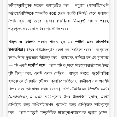
ভবিষ্যদ্বাণীমূলক মডেলে রূপান্তরিত করে। অনুমান (প্যারামিটারগুলি
কাঠামো/বৈশিষ্ট্যকে প্রভাবিত করে) থেকে পদ্ধতি (ডিওই) থেকে ফলাফল
(স্পষ্ট প্রবণতা) থেকে প্রভাব (প্রক্রিয়া নিয়ন্ত্রণ) পর্যন্ত প্রবাহ
পাঠ্যপুস্তকের মতো কার্যকর প্রকৌশল গবেষণা।
শক্তি ও দুর্বলতা:
প্রধান শক্তি হল এর
স্পষ্টতা এবং তাৎক্ষণিক
উপযোগিতা
। স্থির পাউডার/গ্যাস ফ্লো সহ নিয়ন্ত্রিত গবেষণা আগ্রহের
চলকগুলিকে সুন্দরভাবে বিচ্ছিন্ন করে। যাইহোক, দুর্বলতা হল এর সুযোগের
—এটি একটি
সংকীর্ণ অংশ
। গবেষণাটি শুধুমাত্র মাইক্রোহার্ডনেসের উপর
দৃষ্টি নিবদ্ধ করে, একটি একক মেট্রিক। বাস্তব জগতে, প্রকৌশলীরা
হার্ডনেসকে টেনসাইল স্ট্রেংথ, ক্লান্তি প্রতিরোধ, নমনীয়তা এবং অবশিষ্ট
চাপের সাথে ভারসাম্য বজায় রাখেন।
নাসা টেকনিক্যাল রিপোর্টস সার্ভার
(এনটিআরএস)
-এ এএম যোগ্যতার উপর উল্লিখিত হিসাবে, একটি
বৈশিষ্ট্যের জন্য অপ্টিমাইজেশন প্রায়শই অন্য বৈশিষ্ট্যকে ক্ষতিগ্রস্ত
করে। গবেষণাপত্রটি অন্তর্নিহিত মাইক্রো-কাঠামোগত প্রমাণ (যেমন,