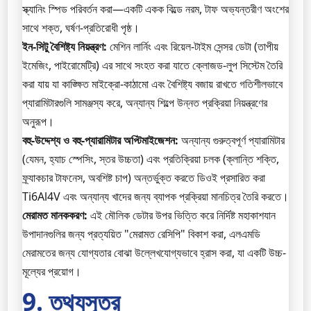
স্ক্যানিং স্পিড পরিবর্তন করা—একটি একক বিল্ডে নরম, টাফ অভ্যন্তরীণ অংশের
সাথে শক্ত, ঘর্ষণ-প্রতিরোধী পৃষ্ঠ।
ইন-সিটু বৈশিষ্ট্য নিয়ন্ত্রণ:
মেশিন লার্নিং এবং রিয়েল-টাইম সেন্সর ডেটা (তাপীয়
ইমেজিং, পাইরোমেট্রি) এর সাথে সংহত করা যাতে ক্লোজড-লুপ সিস্টেম তৈরি
করা যায় যা কাঙ্ক্ষিত মাইক্রো-কাঠামো এবং বৈশিষ্ট্য বজায় রাখতে গতিশীলভাবে
প্যারামিটারগুলি সামঞ্জস্য করে, অন্যান্য শিল্পে উন্নত প্রক্রিয়া নিয়ন্ত্রণের
অনুরূপ।
বহু-উদ্দেশ্য ও বহু-প্যারামিটার অপ্টিমাইজেশন:
অন্যান্য গুরুত্বপূর্ণ প্যারামিটার
(যেমন, হ্যাচ স্পেসিং, স্তর উচ্চতা) এবং প্রতিক্রিয়া চলক (ক্লান্তি শক্তি,
ফ্র্যাকচার টাফনেস, অবশিষ্ট চাপ) অন্তর্ভুক্ত করতে ডিওই প্রসারিত করা
Ti6Al4V এবং অন্যান্য খাদের জন্য ব্যাপক প্রক্রিয়া মানচিত্র তৈরি করতে।
মেরামত মানককরণ:
এই মৌলিক ডেটার উপর ভিত্তি করে নির্দিষ্ট মহাকাশযান
উপাদানগুলির জন্য প্রত্যয়িত "মেরামত রেসিপি" বিকাশ করা, এলএমডি
মেরামতের জন্য যোগ্যতার বোঝা উল্লেখযোগ্যভাবে হ্রাস করা, যা একটি উচ্চ-
মূল্যের প্রয়োগ।
9. তথ্যসূত্র