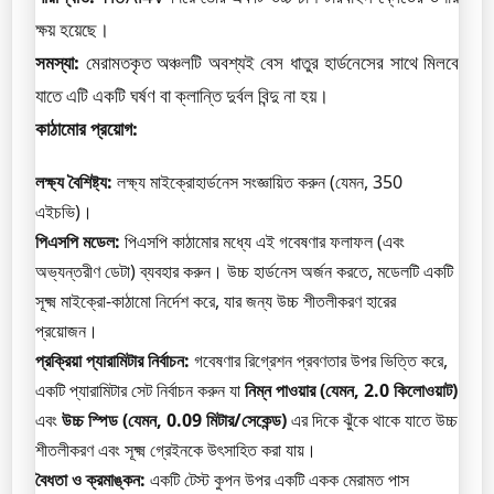
ক্ষয় হয়েছে।
সমস্যা:
মেরামতকৃত অঞ্চলটি অবশ্যই বেস ধাতুর হার্ডনেসের সাথে মিলবে
যাতে এটি একটি ঘর্ষণ বা ক্লান্তি দুর্বল বিন্দু না হয়।
কাঠামোর প্রয়োগ:
লক্ষ্য বৈশিষ্ট্য:
লক্ষ্য মাইক্রোহার্ডনেস সংজ্ঞায়িত করুন (যেমন, 350
এইচভি)।
পিএসপি মডেল:
পিএসপি কাঠামোর মধ্যে এই গবেষণার ফলাফল (এবং
অভ্যন্তরীণ ডেটা) ব্যবহার করুন। উচ্চ হার্ডনেস অর্জন করতে, মডেলটি একটি
সূক্ষ্ম মাইক্রো-কাঠামো নির্দেশ করে, যার জন্য উচ্চ শীতলীকরণ হারের
প্রয়োজন।
প্রক্রিয়া প্যারামিটার নির্বাচন:
গবেষণার রিগ্রেশন প্রবণতার উপর ভিত্তি করে,
একটি প্যারামিটার সেট নির্বাচন করুন যা
নিম্ন পাওয়ার (যেমন, 2.0 কিলোওয়াট)
এবং
উচ্চ স্পিড (যেমন, 0.09 মিটার/সেকেন্ড)
এর দিকে ঝুঁকে থাকে যাতে উচ্চ
শীতলীকরণ এবং সূক্ষ্ম গ্রেইনকে উৎসাহিত করা যায়।
বৈধতা ও ক্রমাঙ্কন:
একটি টেস্ট কুপন উপর একটি একক মেরামত পাস