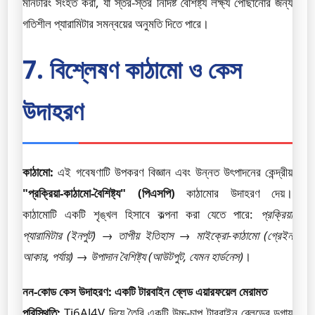
মনিটরিং সংহত করা, যা স্তর-স্তর নির্দিষ্ট বৈশিষ্ট্য লক্ষ্য পৌঁছানোর জন্য
গতিশীল প্যারামিটার সমন্বয়ের অনুমতি দিতে পারে।
7. বিশ্লেষণ কাঠামো ও কেস
উদাহরণ
কাঠামো:
এই গবেষণাটি উপকরণ বিজ্ঞান এবং উন্নত উৎপাদনের কেন্দ্রীয়
"প্রক্রিয়া-কাঠামো-বৈশিষ্ট্য" (পিএসপি)
কাঠামোর উদাহরণ দেয়।
কাঠামোটি একটি শৃঙ্খল হিসাবে কল্পনা করা যেতে পারে:
প্রক্রিয়া
প্যারামিটার (ইনপুট)
→
তাপীয় ইতিহাস
→
মাইক্রো-কাঠামো (গ্রেইন
আকার, পর্যায়)
→
উপাদান বৈশিষ্ট্য (আউটপুট, যেমন হার্ডনেস)
।
নন-কোড কেস উদাহরণ: একটি টারবাইন ব্লেড এয়ারফয়েল মেরামত
পরিস্থিতি:
Ti6Al4V দিয়ে তৈরি একটি উচ্চ-চাপ টারবাইন ব্লেডের ডগায়