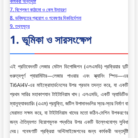
কার্যকরী অন্তর্দৃষ্টি
7. বিশ্লেষণ কাঠামো ও কেস উদাহরণ
8. ভবিষ্যতের প্রয়োগ ও গবেষণার দিকনির্দেশনা
9. তথ্যসূত্র
1. ভূমিকা ও সারসংক্ষেপ
এই প্রতিবেদনটি লেজার মেটাল ডিপোজিশন (এলএমডি) প্রক্রিয়ার দুটি
গুরুত্বপূর্ণ প্যারামিটার—লেজার পাওয়ার এবং স্ক্যানিং স্পিড—এর
Ti6Al4V-এর মাইক্রোহার্ডনেসের উপর প্রভাব তদন্ত করে, যা একটি
প্রথম সারির মহাকাশযান টাইটানিয়াম খাদ। এলএমডি, একটি অ্যাডিটিভ
ম্যানুফ্যাকচারিং (এএম) প্রযুক্তি, জটিল উপাদানগুলির স্তর-স্তর নির্মাণ বা
মেরামত সক্ষম করে, যা টাইটানিয়াম খাদের মতো কঠিন-মেশিন উপকরণের
জন্য ঐতিহ্যগত বিয়োগমূলক পদ্ধতির উপর একটি উল্লেখযোগ্য সুবিধা
দেয়। গবেষণাটি প্রক্রিয়া অপ্টিমাইজেশনের জন্য কার্যকরী অন্তর্দৃষ্টি