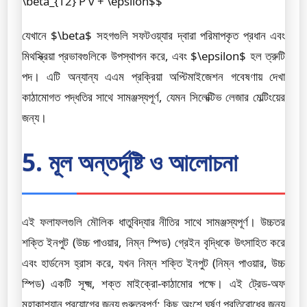
\beta_{12} P v + \epsilon$$
যেখানে $\beta$ সহগগুলি সফটওয়্যার দ্বারা পরিমাপকৃত প্রধান এবং
মিথস্ক্রিয়া প্রভাবগুলিকে উপস্থাপন করে, এবং $\epsilon$ হল ত্রুটি
পদ। এটি অন্যান্য এএম প্রক্রিয়া অপ্টিমাইজেশন গবেষণায় দেখা
কাঠামোগত পদ্ধতির সাথে সামঞ্জস্যপূর্ণ, যেমন সিলেক্টিভ লেজার মেল্টিংয়ের
জন্য।
5. মূল অন্তর্দৃষ্টি ও আলোচনা
এই ফলাফলগুলি মৌলিক ধাতুবিদ্যার নীতির সাথে সামঞ্জস্যপূর্ণ। উচ্চতর
শক্তি ইনপুট (উচ্চ পাওয়ার, নিম্ন স্পিড) গ্রেইন বৃদ্ধিকে উৎসাহিত করে
এবং হার্ডনেস হ্রাস করে, যখন নিম্ন শক্তি ইনপুট (নিম্ন পাওয়ার, উচ্চ
স্পিড) একটি সূক্ষ্ম, শক্ত মাইক্রো-কাঠামোর পক্ষে। এই ট্রেড-অফ
মহাকাশযান প্রয়োগের জন্য গুরুত্বপূর্ণ: কিছু অংশে ঘর্ষণ প্রতিরোধের জন্য