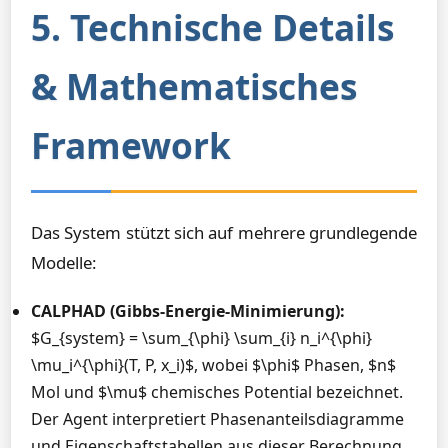
5. Technische Details
& Mathematisches
Framework
Das System stützt sich auf mehrere grundlegende
Modelle:
CALPHAD (Gibbs-Energie-Minimierung):
$G_{system} = \sum_{\phi} \sum_{i} n_i^{\phi}
\mu_i^{\phi}(T, P, x_i)$, wobei $\phi$ Phasen, $n$
Mol und $\mu$ chemisches Potential bezeichnet.
Der Agent interpretiert Phasenanteilsdiagramme
und Eigenschaftstabellen aus dieser Berechnung.