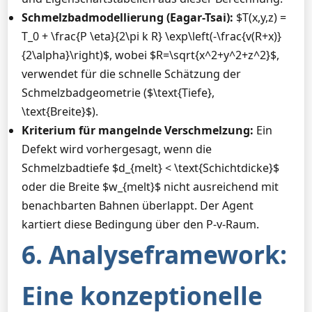
Schmelzbadmodellierung (Eagar-Tsai):
$T(x,y,z) =
T_0 + \frac{P \eta}{2\pi k R} \exp\left(-\frac{v(R+x)}
{2\alpha}\right)$, wobei $R=\sqrt{x^2+y^2+z^2}$,
verwendet für die schnelle Schätzung der
Schmelzbadgeometrie ($\text{Tiefe},
\text{Breite}$).
Kriterium für mangelnde Verschmelzung:
Ein
Defekt wird vorhergesagt, wenn die
Schmelzbadtiefe $d_{melt} < \text{Schichtdicke}$
oder die Breite $w_{melt}$ nicht ausreichend mit
benachbarten Bahnen überlappt. Der Agent
kartiert diese Bedingung über den P-v-Raum.
6. Analyseframework:
Eine konzeptionelle