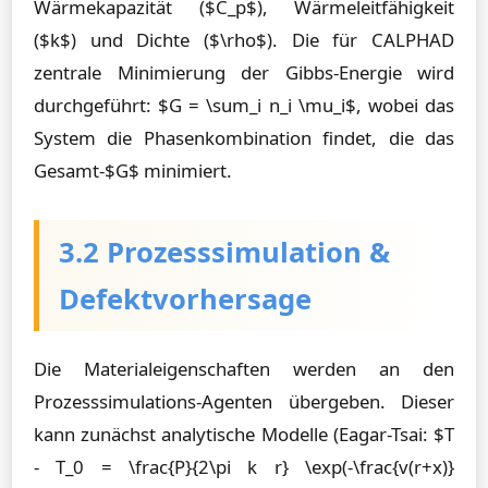
Wärmekapazität ($C_p$), Wärmeleitfähigkeit
($k$) und Dichte ($\rho$). Die für CALPHAD
zentrale Minimierung der Gibbs-Energie wird
durchgeführt: $G = \sum_i n_i \mu_i$, wobei das
System die Phasenkombination findet, die das
Gesamt-$G$ minimiert.
3.2 Prozesssimulation &
Defektvorhersage
Die Materialeigenschaften werden an den
Prozesssimulations-Agenten übergeben. Dieser
kann zunächst analytische Modelle (Eagar-Tsai: $T
- T_0 = \frac{P}{2\pi k r} \exp(-\frac{v(r+x)}