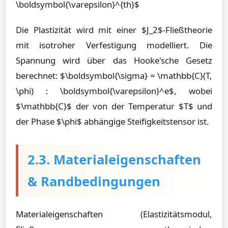
\boldsymbol{\varepsilon}^{th}$
Die Plastizität wird mit einer $J_2$-Fließtheorie
mit isotroher Verfestigung modelliert. Die
Spannung wird über das Hooke'sche Gesetz
berechnet: $\boldsymbol{\sigma} = \mathbb{C}(T,
\phi) : \boldsymbol{\varepsilon}^e$, wobei
$\mathbb{C}$ der von der Temperatur $T$ und
der Phase $\phi$ abhängige Steifigkeitstensor ist.
2.3. Materialeigenschaften
& Randbedingungen
Materialeigenschaften (Elastizitätsmodul,