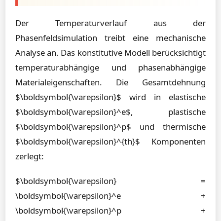
Der Temperaturverlauf aus der
Phasenfeldsimulation treibt eine mechanische
Analyse an. Das konstitutive Modell berücksichtigt
temperaturabhängige und phasenabhängige
Materialeigenschaften. Die Gesamtdehnung
$\boldsymbol{\varepsilon}$ wird in elastische
$\boldsymbol{\varepsilon}^e$, plastische
$\boldsymbol{\varepsilon}^p$ und thermische
$\boldsymbol{\varepsilon}^{th}$ Komponenten
zerlegt:
$\boldsymbol{\varepsilon} =
\boldsymbol{\varepsilon}^e +
\boldsymbol{\varepsilon}^p +