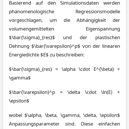
Basierend auf den Simulationsdaten werden
phänomenologische Regressionsmodelle
vorgeschlagen, um die Abhängigkeit der
volumengemittelten Eigenspannung
$\bar{\sigma}_{res}$ und der plastischen
Dehnung $\bar{\varepsilon}^p$ von der linearen
Energiedichte $E$ zu beschreiben:
$\bar{\sigma}_{res} = \alpha \cdot E^{\beta} +
\gamma$
$\bar{\varepsilon}^p = \delta \cdot \ln(E) +
\epsilon$
wobei $\alpha, \beta, \gamma, \delta, \epsilon$
Anpassungsparameter sind. Diese einfachen