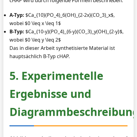
cHAP wird durch folgende Formeln beschrieben:
A-Typ:
$Ca_{10}(PO_4)_6(OH)_{2-2x}(CO_3)_x$,
wobei $0 \leq x \leq 1$
B-Typ:
$Ca_{10-y}(PO_4)_{6-y}(CO_3)_y(OH)_{2-y}$,
wobei $0 \leq y \leq 2$
Das in dieser Arbeit synthetisierte Material ist
hauptsächlich B-Typ cHAP.
5. Experimentelle
Ergebnisse und
Diagrammbeschreibun