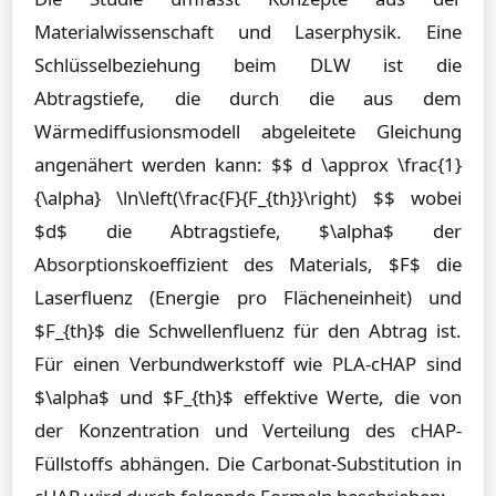
Materialwissenschaft und Laserphysik. Eine
Schlüsselbeziehung beim DLW ist die
Abtragstiefe, die durch die aus dem
Wärmediffusionsmodell abgeleitete Gleichung
angenähert werden kann: $$ d \approx \frac{1}
{\alpha} \ln\left(\frac{F}{F_{th}}\right) $$ wobei
$d$ die Abtragstiefe, $\alpha$ der
Absorptionskoeffizient des Materials, $F$ die
Laserfluenz (Energie pro Flächeneinheit) und
$F_{th}$ die Schwellenfluenz für den Abtrag ist.
Für einen Verbundwerkstoff wie PLA-cHAP sind
$\alpha$ und $F_{th}$ effektive Werte, die von
der Konzentration und Verteilung des cHAP-
Füllstoffs abhängen. Die Carbonat-Substitution in