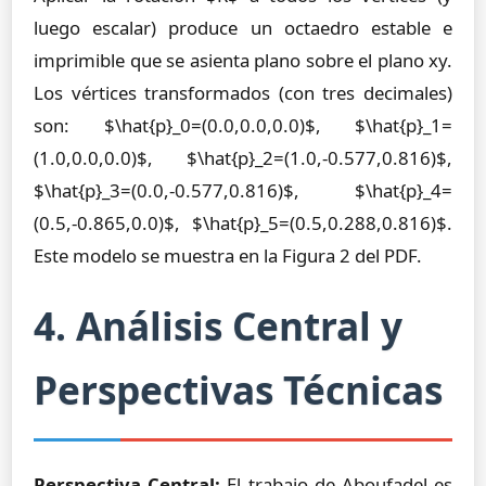
luego escalar) produce un octaedro estable e
imprimible que se asienta plano sobre el plano xy.
Los vértices transformados (con tres decimales)
son: $\hat{p}_0=(0.0,0.0,0.0)$, $\hat{p}_1=
(1.0,0.0,0.0)$, $\hat{p}_2=(1.0,-0.577,0.816)$,
$\hat{p}_3=(0.0,-0.577,0.816)$, $\hat{p}_4=
(0.5,-0.865,0.0)$, $\hat{p}_5=(0.5,0.288,0.816)$.
Este modelo se muestra en la Figura 2 del PDF.
4. Análisis Central y
Perspectivas Técnicas
Perspectiva Central:
El trabajo de Aboufadel es