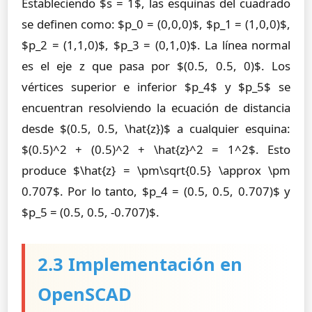
Estableciendo $s = 1$, las esquinas del cuadrado
se definen como: $p_0 = (0,0,0)$, $p_1 = (1,0,0)$,
$p_2 = (1,1,0)$, $p_3 = (0,1,0)$. La línea normal
es el eje z que pasa por $(0.5, 0.5, 0)$. Los
vértices superior e inferior $p_4$ y $p_5$ se
encuentran resolviendo la ecuación de distancia
desde $(0.5, 0.5, \hat{z})$ a cualquier esquina:
$(0.5)^2 + (0.5)^2 + \hat{z}^2 = 1^2$. Esto
produce $\hat{z} = \pm\sqrt{0.5} \approx \pm
0.707$. Por lo tanto, $p_4 = (0.5, 0.5, 0.707)$ y
$p_5 = (0.5, 0.5, -0.707)$.
2.3 Implementación en
OpenSCAD