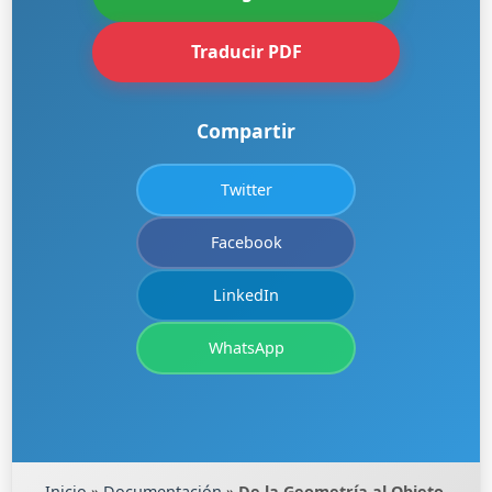
Traducir PDF
Compartir
Twitter
Facebook
LinkedIn
WhatsApp
Inicio
»
Documentación
»
De la Geometría al Objeto