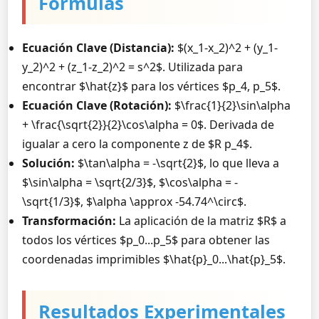
Fórmulas
Ecuación Clave (Distancia):
$(x_1-x_2)^2 + (y_1-
y_2)^2 + (z_1-z_2)^2 = s^2$. Utilizada para
encontrar $\hat{z}$ para los vértices $p_4, p_5$.
Ecuación Clave (Rotación):
$\frac{1}{2}\sin\alpha
+ \frac{\sqrt{2}}{2}\cos\alpha = 0$. Derivada de
igualar a cero la componente z de $R p_4$.
Solución:
$\tan\alpha = -\sqrt{2}$, lo que lleva a
$\sin\alpha = \sqrt{2/3}$, $\cos\alpha = -
\sqrt{1/3}$, $\alpha \approx -54.74^\circ$.
Transformación:
La aplicación de la matriz $R$ a
todos los vértices $p_0...p_5$ para obtener las
coordenadas imprimibles $\hat{p}_0...\hat{p}_5$.
Resultados Experimentales