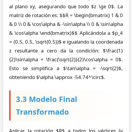
al plano xy, asegurando que todo $z \ge 0$. La
matriz de rotación es: $$R = \begin{bmatrix} 1 & 0
& 0 \\ 0 & \cos\alpha & -\sin\alpha \\ 0 & \sin\alpha
& \cos\alpha \end{bmatrix}$$ Aplicándola a $p_4
= (0.5, 0.5, \sqrt{0.5})$ e igualando la coordenada
z resultante a cero da la condición: $\frac{1}
{2}\sin\alpha + \frac{\sqrt{2}}{2}\cos\alpha = 0$.
Esto se simplifica a $\tan\alpha = -\sqrt{2}$,
obteniendo $\alpha \approx -54.74^\circ$.
3.3 Modelo Final
Transformado
Aplicar la rotación $R$ a todos los vértices (y