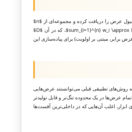
هسته چارچوب یک تابع تصمیم‌گیری $F(S, w_{min}, w_{max})$ است که یک شکل چندضلعی $S$ و حدود قابل قبول عرض را دریافت کرده و مجموعه‌ای از $n$
مسیر ابزار با عرض‌های $\{w_1, w_2, ..., w_n\}$ را خروجی می‌دهد. هدف برآورده کردن قید پرکنی است: $\sum_{i=1}^{n} w_i \approx D$، که در آن $D$
 برابر، مبتنی بر اولویت) برای پیاده‌سازی این
 روش‌های تطبیقی قبلی می‌توانستند عرض‌هایی
 طرح یک قید اضافه می‌کند تا تمام عرض‌ها در یک محدوده تنگ‌تر و قابل تولیدتر
قل تعداد مسیرهای ابزار، اغلب آن‌هایی که در داخلی‌ترین آفست‌ها