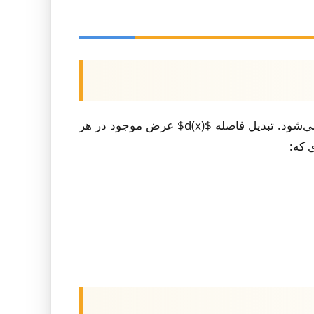
مسئله به عنوان یک بهینه‌سازی صوری‌سازی می‌شود. برای یک چندضلعی لایه $P$، محور میانی $M(P)$ محاسبه می‌شود. تبدیل فاصله $d(x)$ عرض موجود در هر