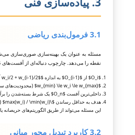
3. پیاده‌سازی فنی
3.1 فرمول‌بندی ریاضی
نقطه را می‌دهد. چارچوب دنباله‌ای از آفست‌های $\{O_i\}$ با عرض‌های مرتبط $\{w_i\}$ را جستجو می‌کند به طور
$O_i$ از $O_{i-1}$ به اندازه $w_i/2 + w_{i-1}/2$ آفست شده باشد.
$w_{min} \le w_i \le w_{max}$ (محدودیت‌های سخت‌افزاری).
داخلی‌ترین آفست $O_n$ یک شرط بسته‌شدن را برآورده کند (مثلاً مساحت زیر آستانه).
هدف به حداقل رساندن $\max(w_i) / \min(w_i)$ (تغییرات عرض) یا تعداد عرض‌های خارج از محدوده هدف است.
این مسئله می‌تواند از طریق الگوریتم‌های حریصانه ی
3.2 کاربرد تبدیل محور میانی