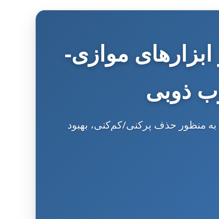
بزارهای موازی-
ب ذوبی
تحلیل یک چارچوب نوین برای تولید مسیرهای ابزار با عرض تطبیقی در چاپ سه‌بعدی FDM به منظور حذف پرکنی/کم‌کنی، بهبود