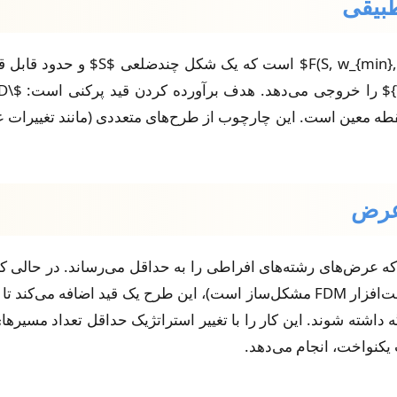
ه معین است. این چارچوب از طرح‌های متعددی (مانند تغییرات عرض
 عرض‌های رشته‌های افراطی را به حداقل می‌رساند. در حالی که
با تغییرات 3 برابر یا بیشتر تولید کنند (که برای سخت‌افزار FDM مشکل‌ساز است)، این
w_{min}^{\prime}, w_{max}^{\}]$ نگه داشته شوند. این کار را با تغییر استراتژیک حدا
یکنواخت، انجام می‌دهد.