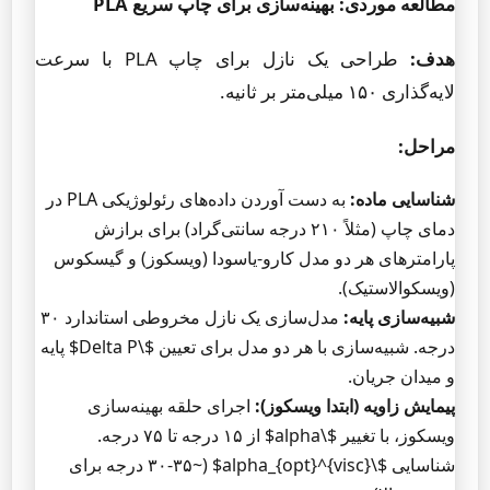
مطالعه موردی: بهینه‌سازی برای چاپ سریع PLA
هدف:
طراحی یک نازل برای چاپ PLA با سرعت
لایه‌گذاری ۱۵۰ میلی‌متر بر ثانیه.
مراحل:
شناسایی ماده:
به دست آوردن داده‌های رئولوژیکی PLA در
دمای چاپ (مثلاً ۲۱۰ درجه سانتی‌گراد) برای برازش
پارامترهای هر دو مدل کارو-یاسودا (ویسکوز) و گیسکوس
(ویسکوالاستیک).
شبیه‌سازی پایه:
مدل‌سازی یک نازل مخروطی استاندارد ۳۰
درجه. شبیه‌سازی با هر دو مدل برای تعیین $\Delta P$ پایه
و میدان جریان.
پیمایش زاویه (ابتدا ویسکوز):
اجرای حلقه بهینه‌سازی
ویسکوز، با تغییر $\alpha$ از ۱۵ درجه تا ۷۵ درجه.
شناسایی $\alpha_{opt}^{visc}$ (~۳۰-۳۵ درجه برای