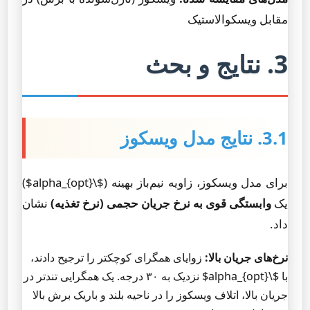
مقابل ویسکوالاستیک
3. نتایج و بحث
3.1. نتایج مدل ویسکوز
برای مدل ویسکوز، زاویه نیم‌باز بهینه ($\alpha_{opt}$)
یک
وابستگی قوی به نرخ جریان حجمی (نرخ تغذیه)
نشان
داد.
نرخ‌های جریان بالا:
زوایای همگرای کوچکتر را ترجیح دادند،
با $\alpha_{opt}$ نزدیک به ۳۰ درجه. یک همگرایی تندتر در
جریان بالا، اتلاف ویسکوز را در ناحیه بلند و باریک برش بالا