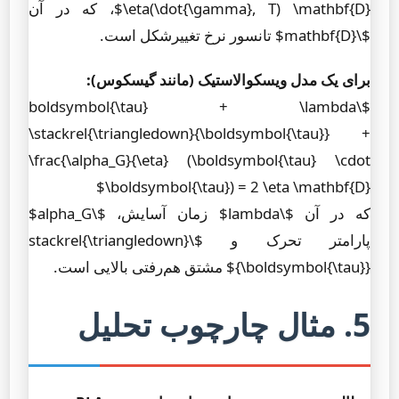
\eta(\dot{\gamma}, T) \mathbf{D}$، که در آن
$\mathbf{D}$ تانسور نرخ تغییرشکل است.
برای یک مدل ویسکوالاستیک (مانند گیسکوس):
$\boldsymbol{\tau} + \lambda
\stackrel{\triangledown}{\boldsymbol{\tau}} +
\frac{\alpha_G}{\eta} (\boldsymbol{\tau} \cdot
\boldsymbol{\tau}) = 2 \eta \mathbf{D}$
که در آن $\lambda$ زمان آسایش، $\alpha_G$
پارامتر تحرک و $\stackrel{\triangledown}
{\boldsymbol{\tau}}$ مشتق هم‌رفتی بالایی است.
5. مثال چارچوب تحلیل