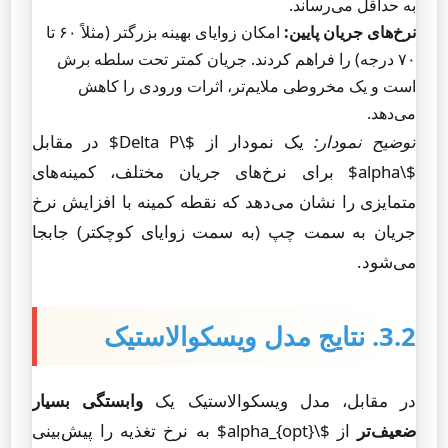
به حداقل می‌رساند.
نرخ‌های جریان پایین:
امکان زوایای بهینه بزرگتر (مثلاً ۶۰ تا
۷۰ درجه) را فراهم کردند. جریان کمتر تحت سلطه برش
است و یک مخروطی ملایم‌تر، اثرات ورودی را کاهش
می‌دهد.
توضیح نمودار:
یک نمودار از $\Delta P$ در مقابل
$\alpha$ برای نرخ‌های جریان مختلف، کمینه‌های
متمایزی را نشان می‌دهد که نقطه کمینه با افزایش نرخ
جریان به سمت چپ (به سمت زوایای کوچکتر) جابجا
می‌شود.
3.2. نتایج مدل ویسکوالاستیک
در مقابل، مدل ویسکوالاستیک یک
وابستگی بسیار
ضعیف‌تر
از $\alpha_{opt}$ به نرخ تغذیه را پیش‌بینی