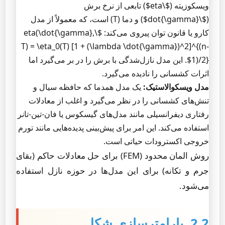
ویسکوزیته ($\eta$) تابعی از نرخ برش
($\dot{\gamma}$) و دما (T) است، که معمولاً از مدل
کارو یا قانون توان پیروی می‌کند: $\eta(\dot{\gamma},
T) = \eta_0(T) [1 + (\lambda \dot{\gamma})^2]^{(n-
1)/2}$. این مدل نازل‌شدگی با برش را در بر می‌گیرد اما
اثرات کشسانی را نادیده می‌گیرد.
مدل ویسکوالاستیک:
یک مدل همدما که حافظه سیال و
تنش‌های کشسانی را در نظر می‌گیرد و اغلب از معادلات
رفتاری دیفرانسیلی مانند مدل‌های گیسکوس یا فان-تین-تانر
استفاده می‌کند. این امر برای پیش‌بینی پدیده‌هایی مانند تورم
خروجی اکسترودات حیاتی است.
روش المان محدود (FEM) برای حل معادلات حاکم (بقای
جرم و تکانه) برای این مدل‌ها در حوزه نازل استفاده
می‌شود.
2.2. پارامترسازی شکل