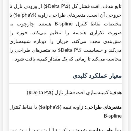
تابع هدف، افت فشار کل ($\Delta P$) از ورودی نازل تا
خروجی آن است. متغیرهای طراحی، زاویه ($\alpha$) یا
مختصات نقاط کنترل B-spline هستند. چارچوب به
صورت تکراری هندسه را تنظیم می‌کند، حوزه را
مش‌بندی مجدد می‌کند، جریان را دوباره شبیه‌سازی
می‌کند و حساسیت $\Delta P$ به متغیرهای طراحی را
محاسبه می‌کند تا زمانی که یک مقدار کمینه یافت شود.
معیار عملکرد کلیدی
هدف:
کمینه‌سازی افت فشار نازل ($\Delta P$)
متغیرهای طراحی:
زاویه نیمه ($\alpha$) یا نقاط کنترل
B-spline
مدل‌های مقایسه شده:
ویسکوز (نازل‌شونده با برش) در