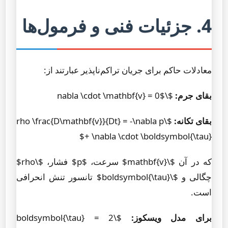
4. جزئیات فنی و فرمول‌ها
معادلات حاکم برای جریان تراکم‌ناپذیر عبارتند از:
بقای جرم:
$\nabla \cdot \mathbf{v} = 0$
بقای تکانه:
$\rho \frac{D\mathbf{v}}{Dt} = -\nabla p
+ \nabla \cdot \boldsymbol{\tau}$
که در آن $\mathbf{v}$ سرعت، $p$ فشار، $\rho$
چگالی و $\boldsymbol{\tau}$ تانسور تنش انحرافی
است.
برای مدل ویسکوز:
$\boldsymbol{\tau} = 2