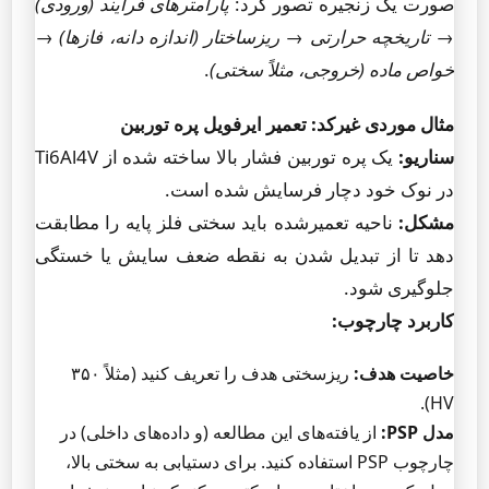
صورت یک زنجیره تصور کرد:
پارامترهای فرآیند (ورودی)
→
تاریخچه حرارتی
→
ریزساختار (اندازه دانه، فازها)
→
خواص ماده (خروجی، مثلاً سختی)
.
مثال موردی غیرکد: تعمیر ایرفویل پره توربین
سناریو:
یک پره توربین فشار بالا ساخته شده از Ti6Al4V
در نوک خود دچار فرسایش شده است.
مشکل:
ناحیه تعمیرشده باید سختی فلز پایه را مطابقت
دهد تا از تبدیل شدن به نقطه ضعف سایش یا خستگی
جلوگیری شود.
کاربرد چارچوب:
خاصیت هدف:
ریزسختی هدف را تعریف کنید (مثلاً ۳۵۰
HV).
مدل PSP:
از یافته‌های این مطالعه (و داده‌های داخلی) در
چارچوب PSP استفاده کنید. برای دستیابی به سختی بالا،