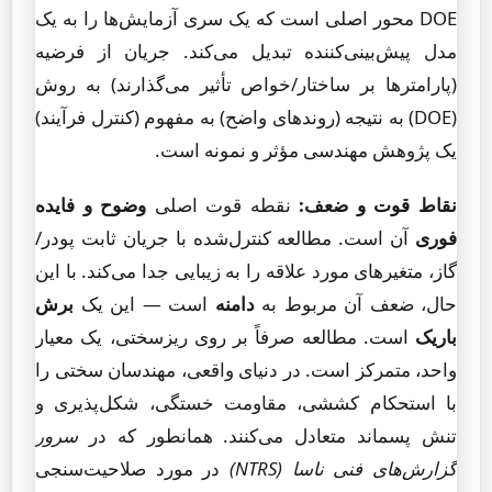
DOE محور اصلی است که یک سری آزمایش‌ها را به یک
مدل پیش‌بینی‌کننده تبدیل می‌کند. جریان از فرضیه
(پارامترها بر ساختار/خواص تأثیر می‌گذارند) به روش
(DOE) به نتیجه (روندهای واضح) به مفهوم (کنترل فرآیند)
یک پژوهش مهندسی مؤثر و نمونه است.
نقاط قوت و ضعف:
نقطه قوت اصلی
وضوح و فایده
فوری
آن است. مطالعه کنترل‌شده با جریان ثابت پودر/
گاز، متغیرهای مورد علاقه را به زیبایی جدا می‌کند. با این
حال، ضعف آن مربوط به
دامنه
است — این یک
برش
باریک
است. مطالعه صرفاً بر روی ریزسختی، یک معیار
واحد، متمرکز است. در دنیای واقعی، مهندسان سختی را
با استحکام کششی، مقاومت خستگی، شکل‌پذیری و
تنش پسماند متعادل می‌کنند. همانطور که در
سرور
گزارش‌های فنی ناسا (NTRS)
در مورد صلاحیت‌سنجی