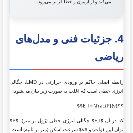
می‌کند و از آزمون و خطا فراتر می‌رود.
4. جزئیات فنی و مدل‌های
ریاضی
رابطه اصلی حاکم بر ورودی حرارتی در LMD، چگالی
انرژی خطی است که اغلب به صورت زیر بیان می‌شود:
$$E_l = \frac{P}{v}$$
که در آن $E_l$ چگالی انرژی خطی (ژول بر متر)، $P$
توان لیزر (وات) و $v$ سرعت اسکن (متر بر ثانیه) است.