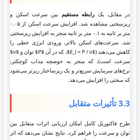
در مقابل، یک
رابطه مستقیم
بین سرعت اسکن و
ریزسختی مشاهده شد. افزایش سرعت اسکن از ۰.۰۵
متر بر ثانیه به ۰.۱ متر بر ثانیه منجر به افزایش ریزسختی
شد. سرعت‌های اسکن بالاتر، ورودی انرژی خطی را
کاهش می‌دهند ($E_l = P / v$، که در آن $P$ توان و $v$
سرعت است)، که منجر به حوضچه مذاب کوچکتر،
نرخ‌های سرمایش سریع‌تر و یک ریزساختار ریزتر می‌شود
که سختی را افزایش می‌دهد.
3.3 تأثیرات متقابل
طرح فاکتوریل کامل امکان ارزیابی اثرات متقابل بین
توان و سرعت را فراهم کرد. نتایج نشان می‌دهد که اثر