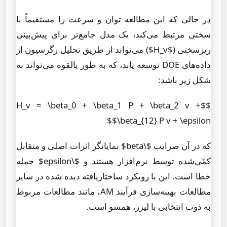
در حالی که این مطالعه توان و سرعت را مستقیماً با
سختی مرتبط می‌کند، یک مدل جامع‌تر برای پیش‌بینی
ریزسختی ($H_v$) می‌تواند از طریق تحلیل رگرسیون از
داده‌های DOE توسعه یابد، که به طور بالقوه می‌تواند به
شکل زیر باشد:
$$H_v = \beta_0 + \beta_1 P + \beta_2 v +
\beta_{12} P v + \epsilon$$
که در آن ضرایب $\beta$ نمایانگر اثرات اصلی و متقابل
کمّی‌شده توسط نرم‌افزار هستند و $\epsilon$ جمله
خطا است. این با رویکرد ساختاریافته دیده شده در سایر
مطالعات بهینه‌سازی فرآیند AM، مانند مطالعات مربوط
به ذوب انتخابی با لیزر، همسو است.