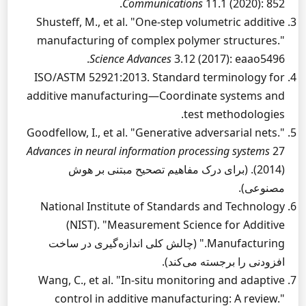
Communications
11.1 (2020): 852.
Shusteff, M., et al. "One-step volumetric additive
manufacturing of complex polymer structures."
Science Advances
3.12 (2017): eaao5496.
ISO/ASTM 52921:2013. Standard terminology for
additive manufacturing—Coordinate systems and
test methodologies.
Goodfellow, I., et al. "Generative adversarial nets."
Advances in neural information processing systems
27
(2014). (برای درک مفاهیم تصحیح مبتنی بر هوش
مصنوعی).
National Institute of Standards and Technology
(NIST). "Measurement Science for Additive
Manufacturing." (چالش کلی اندازه‌گیری در ساخت
افزودنی را برجسته می‌کند).
Wang, C., et al. "In-situ monitoring and adaptive
control in additive manufacturing: A review."