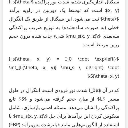
سیگنال اندازه‌گیری شده، شدت نور پراکنده $I_s(\theta,
x, y)$ است که توسط یک دوربین در زاویه برآمد
$\theta$ ثبت می‌شود. این سیگنال از طریق یک انتگرال
خطی (به صورت ساده‌شده) به توزیع ضریب پراکندگی
سه‌بعدی $\mu_s(x, y, z)$ شیء چاپ شده درون حجم
رزین مرتبط است:
$I_s(\theta, x, y) = I_0 \cdot \exp\left(-
\int_{L(\theta, x, y)} \mu_s \, dl\right) \cdot
S(\theta, x, y)$
که در آن $I_0$ شدت نور فرودی است، انتگرال در طول
مسیر $L$ از میان حجم گرفته می‌شود و $S$ تابع
پراکندگی را نشان می‌دهد. مسئله اصلی بازسازی، شامل
معکوس کردن این برآمدها برای حل $\mu_s(x, y, z)$ با
استفاده از الگوریتم‌هایی مانند فیلترشده پس‌برآمد (FBP)