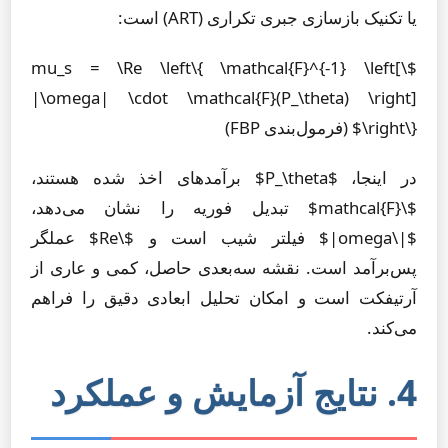
یا تکنیک بازسازی جبری تکراری (ART) است:
$\mu_s = \Re \left\{ \mathcal{F}^{-1} \left[
|\omega| \cdot \mathcal{F}(P_\theta) \right]
\right\}$ (فرمول‌بندی FBP)
در اینجا، $P_\theta$ برآمدهای اخذ شده هستند،
$\mathcal{F}$ تبدیل فوریه را نشان می‌دهد،
$|\omega|$ فیلتر شیب است و $\Re$ عملگر
پس‌برآمد است. نقشه سه‌بعدی حاصل، کمی و عاری از
آرتیفکت است و امکان تحلیل ابعادی دقیق را فراهم
می‌کند.
4. نتایج آزمایش و عملکرد