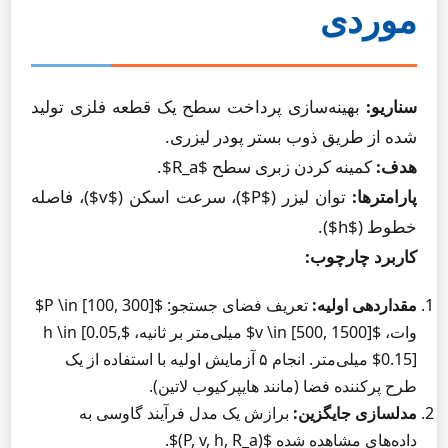
موردی
سناریو:
بهینه‌سازی پرداخت سطح یک قطعه فلزی تولید
شده از طریق ذوب بستر پودر لیزری.
هدف:
کمینه کردن زبری سطح $R_a$.
پارامترها:
توان لیزر ($P$)، سرعت اسکن ($v$)، فاصله
خطوط ($h$).
کاربرد چارچوب:
مقداردهی اولیه:
تعریف فضای جستجو: $P \in [100, 300]$
وات، $v \in [500, 1500]$ میلی‌متر بر ثانیه، $h \in [0.05,
0.15]$ میلی‌متر. انجام ۵ آزمایش اولیه با استفاده از یک
طرح پرکننده فضا (مانند هایپرکیوب لاتین).
مدلسازی جایگزین:
برازش یک مدل فرآیند گاوسی به
داده‌های مشاهده شده $(P, v, h, R_a)$.