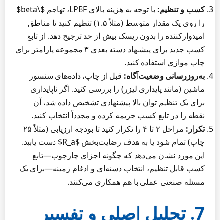
کسب و تنظیم:
با توجه به هزینه بالای LPBF، تهاجم $\beta$
را روی یک مقدار متوسط (مثلاً ۱.۵) تنظیم کنید تا مناطق
امیدوارکننده را بدون ریسک بیش از حد ترجیح دهد. از تابع
کسب جدید برای پیشنهاد دسته بعدی ۳ مجموعه پارامتر برای
چاپ موازی استفاده کنید.
به‌روزرسانی وضعیت‌آگاه:
قبل از چاپ، داده‌های سنسور
ماشین (مانند پایداری لیزر) را بررسی کنید. اگر ناپایداری
برای یک تنظیم توان بالا پیشنهادی تشخیص داده شد، آن
نقطه را در تابع کسب جریمه کرده و مجدداً انتخاب کنید.
تکرار:
مراحل ۲ تا ۴ را تکرار کنید تا بودجه ارزیابی (مثلاً ۲۵
چاپ) تمام شود یا به هدف رضایت‌بخش $R_a$ دست یابید.
این مورد نشان می‌دهد که چگونه اجزای چارچوب—تابع
کسب قابل تنظیم، انتخاب دسته‌ای و ادغام زمینه—برای یک
مسئله صنعتی عملی با هم همکاری می‌کنند.
7. تحلیل اصلی و تفسیر