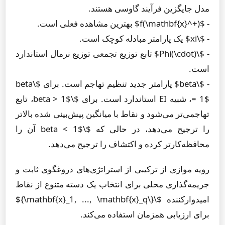
مدل جایگزین فرآیند گاوسی هستند.
- $f(\mathbf{x}^+)$ بهترین مشاهده فعلی است.
- $\xi$ یک پارامتر مبادله کوچک است.
- $\Phi(\cdot)$ تابع توزیع تجمعی توزیع نرمال استاندارد
است.
- $\beta$ پارامتر جدید تنظیم تهاجم است. برای $\beta
= 1$، شبیه EI استاندارد است. برای $\beta > 1$، تابع
تهاجمی‌تر می‌شود و نقاط با میانگین پیش‌بینی شده بالاتر
را ترجیح می‌دهد، در حالی که $\beta < 1$ آن را
محافظه‌کارتر کرده و اکتشاف را ترجیح می‌دهد.
رویه موازی از ترکیبی از استراتژی‌های دروغگوی ثابت و
جریمه‌گذاری محلی برای انتخاب یک دسته متنوع از نقاط
امیدوارکننده $\{\mathbf{x}_1, ..., \mathbf{x}_q\}$
برای ارزیابی همزمان استفاده می‌کند.