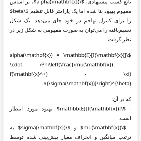
تابع کسب پیشنهادی، $\alpha(\mathbf{x})$، بر اساس
مفهوم بهبود بنا شده اما یک پارامتر قابل تنظیم $\beta$
را برای کنترل تهاجم در خود جای می‌دهد. یک شکل
تعمیم‌یافته را می‌توان به صورت مفهومی به شکل زیر در
نظر گرفت:
$\alpha(\mathbf{x}) = \mathbb{E}[I(\mathbf{x})]
\cdot \Phi\left(\frac{\mu(\mathbf{x}) -
f(\mathbf{x}^+) - \xi}
{\sigma(\mathbf{x})}\right)^{\beta}$
که در آن:
- $\mathbb{E}[I(\mathbf{x})]$ بهبود مورد انتظار
است.
- $\mu(\mathbf{x})$ و $\sigma(\mathbf{x})$ به
ترتیب میانگین و انحراف معیار پیش‌بینی شده توسط