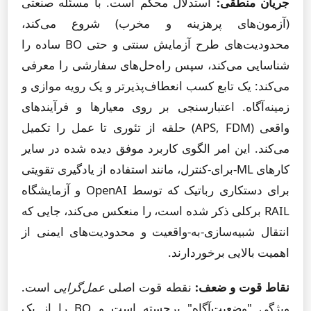
جریان منطقی:
استدلال محکم است. با مسئله صنعتی
(آزمون‌های پرهزینه و مخرب) شروع می‌کند،
محدودیت‌های طرح آزمایش سنتی و حتی BO ساده را
شناسایی می‌کند، سپس راه‌حل‌های سفارشی را معرفی
می‌کند: یک تابع کسب انعطاف‌پذیرتر و یک رویه موازی و
زمینه‌آگاه. اعتبارسنجی بر روی معیارها و فرآیندهای
واقعی (APS, FDM) حلقه از تئوری تا عمل را تکمیل
می‌کند. این امر الگوی کاربرد موفق دیده شده در سایر
کارهای ML-برای-کنترل، مانند استفاده از یادگیری تقویتی
برای دستکاری رباتیک که توسط OpenAI و آزمایشگاه
RAIL برکلی ذکر شده است، را منعکس می‌کند، جایی که
انتقال شبیه‌سازی-به-واقعیت و محدودیت‌های ایمنی از
اهمیت بالایی برخوردارند.
نقاط قوت و ضعف:
نقطه قوت اصلی
عمل‌گرایی
است.
ویژگی "وضعیت‌آگاه" برجسته است و BO را از یک