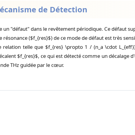
Mécanisme de Détection
e un "défaut" dans le revêtement périodique. Ce défaut supp
résonance ($f_{res}$) de ce mode de défaut est très sensibl
 relation telle que $f_{res} \propto 1 / (n_a \cdot L_{eff
 décalent $f_{res}$, ce qui est détecté comme un décalage 
onde THz guidée par le cœur.