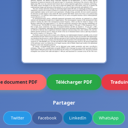
 le document PDF
Télécharger PDF
Traduir
Partager
Twitter
Facebook
LinkedIn
WhatsApp