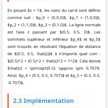
En posant $s = 1$, les coins du carré sont définis
comme suit : $p_0 = (0,0,0)$, $p_1 = (1,0,0)$,
$p_2 = (1,1,0)$, $p_3 = (0,1,0)$. La ligne normale
est l'axe z passant par $(0.5, 0.5, 0)$. Les
sommets supérieur et inférieur $p_4$ et $p_5$
sont trouvés en résolvant l'équation de distance
de $(0.5, 0.5, \hat{z})$ à n'importe quel coin :
$(0.5)^2 + (0.5)^2 + \hat{z}^2 = 1^2$. Cela donne
$\hat{z} = \pm\sqrt{0.5} \approx \pm 0.707$.
Ainsi, $p_4 = (0.5, 0.5, 0.707)$ et $p_5 = (0.5, 0.5,
-0.707)$.
2.3 Implémentation