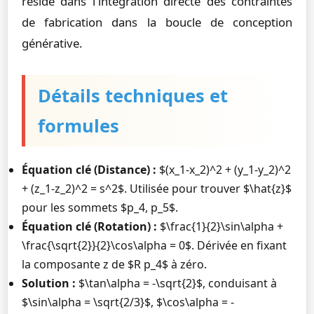
réside dans l'intégration directe des contraintes
de fabrication dans la boucle de conception
générative.
Détails techniques et
formules
Équation clé (Distance) :
$(x_1-x_2)^2 + (y_1-y_2)^2
+ (z_1-z_2)^2 = s^2$. Utilisée pour trouver $\hat{z}$
pour les sommets $p_4, p_5$.
Équation clé (Rotation) :
$\frac{1}{2}\sin\alpha +
\frac{\sqrt{2}}{2}\cos\alpha = 0$. Dérivée en fixant
la composante z de $R p_4$ à zéro.
Solution :
$\tan\alpha = -\sqrt{2}$, conduisant à
$\sin\alpha = \sqrt{2/3}$, $\cos\alpha = -