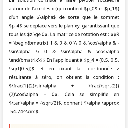
autour de l'axe des x (qui contient $p_0$ et $p_1$)
d'un angle $\alpha$ de sorte que le sommet
$p_4$ se déplace vers le plan xy, garantissant que
tous les $z \ge 0$. La matrice de rotation est : $$R
= \begin{bmatrix} 1 & 0 & 0 \\ 0 & \cos\alpha & -
\sin\alpha \\ 0 & \sin\alpha & \cos\alpha
\end{bmatrix}$$ En l'appliquant à $p_4 = (0.5, 0.5,
\sqrt{0.5})$ et en fixant la coordonnée z
résultante à zéro, on obtient la condition :
$\frac{1}{2}\sin\alpha + \frac{\sqrt{2}}
{2}\cos\alpha = 0$. Cela se simplifie en
$\tan\alpha = -\sqrt{2}$, donnant $\alpha \approx
-54.74^\circ$.