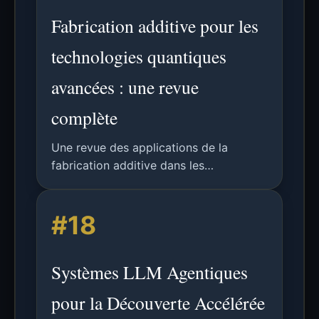
magnétiques, les capacités des
Fabrication additive pour les
procédés et les applications.
technologies quantiques
avancées : une revue
complète
Une revue des applications de la
fabrication additive dans les
technologies quantiques, couvrant
l'optique, l'optomécanique, les
#18
composants magnétiques, les systèmes
sous vide et les perspectives futures.
Systèmes LLM Agentiques
pour la Découverte Accélérée