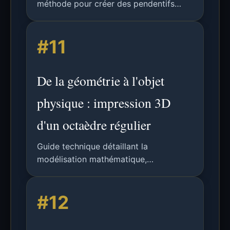
méthode pour créer des pendentifs
imprimés en 3D avec des logos
personnalisés en utilisant Mathematica,
#11
la génération de fichiers STL et
l'impression multi-matériaux.
De la géométrie à l'objet
physique : impression 3D
d'un octaèdre régulier
Guide technique détaillant la
modélisation mathématique,
l'implémentation OpenSCAD et les
considérations pratiques pour imprimer
#12
en 3D un octaèdre régulier
mathématiquement précis.