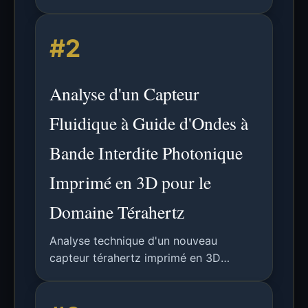
microballons de verre creux et du
HDPE, en se concentrant sur la
#2
rhéologie, la dilatation thermique et les
propriétés mécaniques pour des
applications légères.
Analyse d'un Capteur
Fluidique à Guide d'Ondes à
Bande Interdite Photonique
Imprimé en 3D pour le
Domaine Térahertz
Analyse technique d'un nouveau
capteur térahertz imprimé en 3D
utilisant des guides d'ondes à bande
interdite photonique pour la