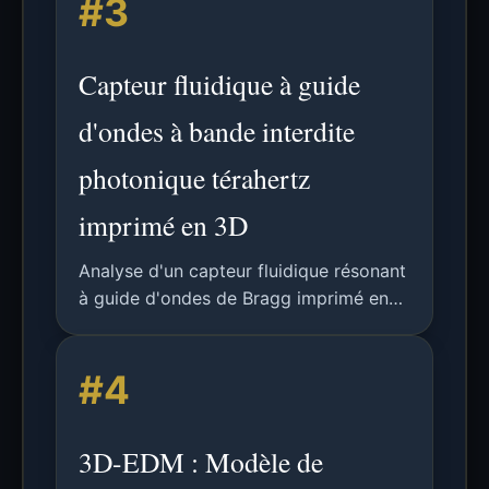
#3
surveillance sans contact de l'indice de
réfraction de liquides en écoulement.
Capteur fluidique à guide
d'ondes à bande interdite
photonique térahertz
imprimé en 3D
Analyse d'un capteur fluidique résonant
à guide d'ondes de Bragg imprimé en
3D pour la bande THz, utilisant
l'impression FDM avec un canal
#4
microfluidique intégré pour la
surveillance non contact de l'indice de
réfraction.
3D-EDM : Modèle de