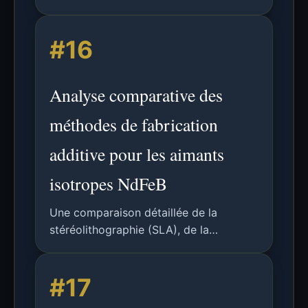
largeur adaptative en impression 3D
FDM, éliminant les sur/sous-
#16
remplissages, améliorant les propriétés
mécaniques et permettant la fabrication
précise de détails fins.
Analyse comparative des
méthodes de fabrication
additive pour les aimants
isotropes NdFeB
Une comparaison détaillée de la
stéréolithographie (SLA), de la
fabrication par filament fondu (FFF) et
du frittage laser sélectif (SLS) pour
#17
l'impression 3D d'aimants isotropes
NdFeB, couvrant les propriétés