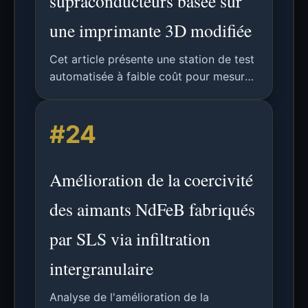
supraconducteurs basée sur
une imprimante 3D modifiée
Cet article présente une station de test
automatisée à faible coût pour mesurer
la résistance à l'état normal des
jonctions Josephson, utilisant une
#24
imprimante 3D modifiée avec des
contrôleurs Arduino, permettant un gain
de temps de 28 à 51 %.
Amélioration de la coercivité
des aimants NdFeB fabriqués
par SLS via infiltration
intergranulaire
Analyse de l'amélioration de la