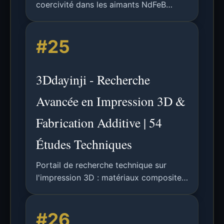
coercivité dans les aimants NdFeB
fabriqués par fusion laser sélective et
diffusion intergranulaire avec des
#25
alliages à bas point de fusion.
3Ddayinji - Recherche
Avancée en Impression 3D &
Fabrication Additive | 54
Études Techniques
Portail de recherche technique sur
l'impression 3D : matériaux composites,
procédés avancés (FDM, SLA, SLS),
optimisation et applications
#26
industrielles. 54 chapitres d'analyse.