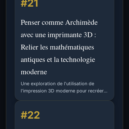
#21
sélectif par laser (SLS), incluant des
essais de traction, une analyse
granulométrique et des mesures de
Penser comme Archimède
rugosité de surface.
avec une imprimante 3D :
Relier les mathématiques
antiques et la technologie
moderne
Une exploration de l'utilisation de
l'impression 3D moderne pour recréer
et comprendre les méthodes
mécaniques et les preuves
#22
géométriques d'Archimède, célébrant
son 2300e anniversaire.