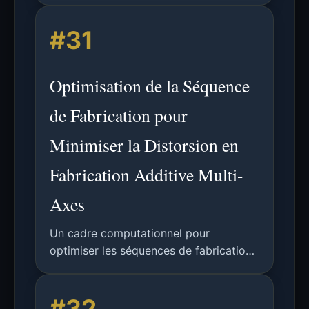
matériaux poreux fabriqués par frittage
#31
laser sélectif, utilisant un nouveau cadre
de simulation thermo-structurale 3D
multi-couches à champ de phase.
Optimisation de la Séquence
de Fabrication pour
Minimiser la Distorsion en
Fabrication Additive Multi-
Axes
Un cadre computationnel pour
optimiser les séquences de fabrication
en FA multi-axes afin de minimiser la
distorsion thermique, utilisant un champ
#32
de pseudo-temps continu et une