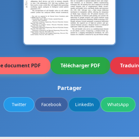
 le document PDF
Télécharger PDF
Traduir
Partager
Twitter
Facebook
LinkedIn
WhatsApp