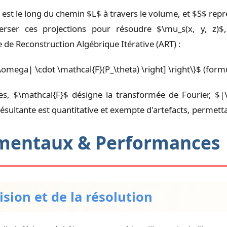
ale est le long du chemin $L$ à travers le volume, et $S$ rep
verser ces projections pour résoudre $\mu_s(x, y, z)
e de Reconstruction Algébrique Itérative (ART) :
 |\omega| \cdot \mathcal{F}(P_\theta) \right] \right\}$ (form
ises, $\mathcal{F}$ désigne la transformée de Fourier, $|
 résultante est quantitative et exempte d'artefacts, permet
rimentaux & Performances
cision et de la résolution