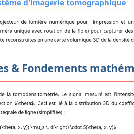
système d'imagerie tomographique
ojecteur de lumière numérique pour l'impression et un
ra unique avec rotation de la fiole) pour capturer des 
ite reconstruites en une carte volumique 3D de la densité d
ques & Fondements mathém
e la tomodensitométrie. Le signal mesuré est l'intensité
ion $\theta$. Ceci est lié à la distribution 3D du coeffic
égrale de ligne (simplifiée) :
(\theta, x, y)} \mu_s \, dl\right) \cdot S(\theta, x, y)$