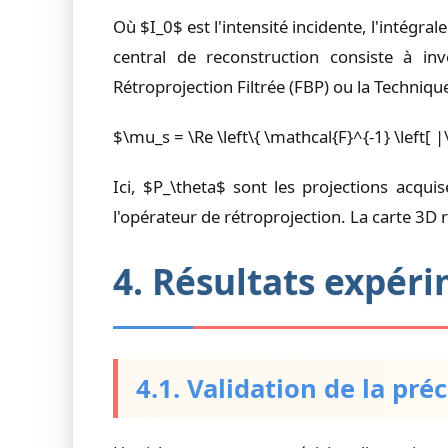
Où $I_0$ est l'intensité incidente, l'intégr
central de reconstruction consiste à in
Rétroprojection Filtrée (FBP) ou la Techniqu
$\mu_s = \Re \left\{ \mathcal{F}^{-1} \left[
Ici, $P_\theta$ sont les projections acqu
l'opérateur de rétroprojection. La carte 3D
4. Résultats expé
4.1. Validation de la pré