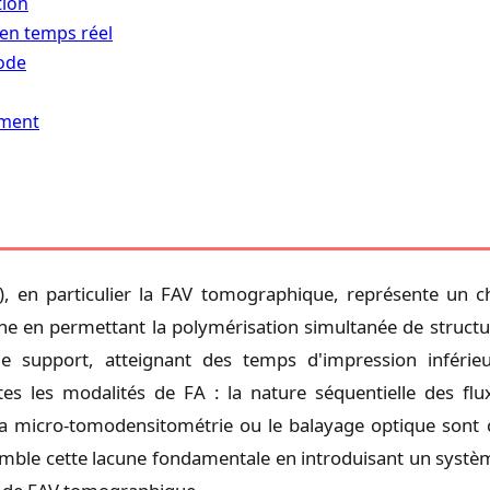
tion
 en temps réel
code
ement
V), en particulier la FAV tomographique, représente u
he en permettant la polymérisation simultanée de structu
 de support, atteignant des temps d'impression inféri
tes les modalités de FA : la nature séquentielle des flu
a micro-tomodensitométrie ou le balayage optique sont 
 comble cette lacune fondamentale en introduisant un syst