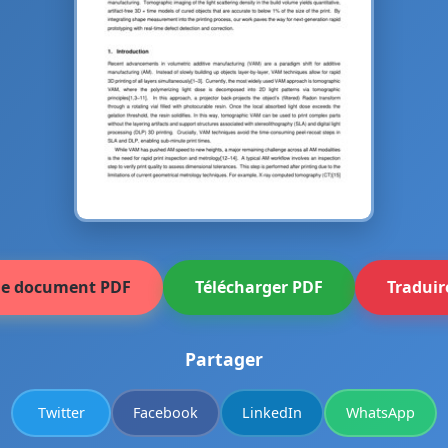
 le document PDF
Télécharger PDF
Traduir
Partager
Twitter
Facebook
LinkedIn
WhatsApp