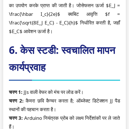
का उपयोग करके प्राप्त की जाती है। जोसेफसन ऊर्जा $E_J =
\frac{\hbar I_c}{2e}$ क्वबिट आवृत्ति $f =
\frac{\sqrt{8E_J E_C} - E_C}{h}$ निर्धारित करती है, जहाँ
$E_C$ आवेशन ऊर्जा है।
6. केस स्टडी: स्वचालित मापन
कार्यप्रवाह
चरण 1:
JJs वाली वेफर को मंच पर लोड करें।
चरण 2:
कैमरा छवि कैप्चर करता है; ऑब्जेक्ट डिटेक्शन JJ पैड
स्थानों की पहचान करता है।
चरण 3:
Arduino नियंत्रक प्रोब को लक्ष्य निर्देशांकों पर ले जाते
हैं।