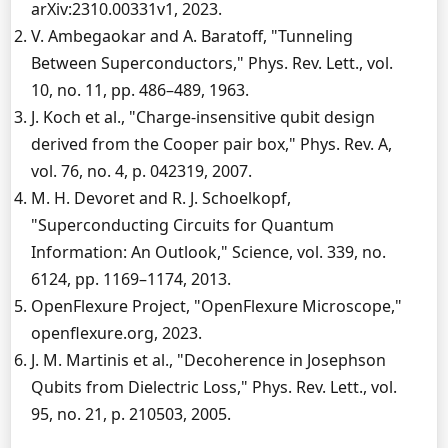
arXiv:2310.00331v1, 2023.
V. Ambegaokar and A. Baratoff, "Tunneling
Between Superconductors," Phys. Rev. Lett., vol.
10, no. 11, pp. 486–489, 1963.
J. Koch et al., "Charge-insensitive qubit design
derived from the Cooper pair box," Phys. Rev. A,
vol. 76, no. 4, p. 042319, 2007.
M. H. Devoret and R. J. Schoelkopf,
"Superconducting Circuits for Quantum
Information: An Outlook," Science, vol. 339, no.
6124, pp. 1169–1174, 2013.
OpenFlexure Project, "OpenFlexure Microscope,"
openflexure.org, 2023.
J. M. Martinis et al., "Decoherence in Josephson
Qubits from Dielectric Loss," Phys. Rev. Lett., vol.
95, no. 21, p. 210503, 2005.