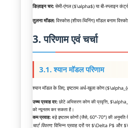
डिज़ाइन चर:
सेमी-एंगल ($\alpha$) या बी-स्प्लाइन कंट्र
तुलना मॉडल:
विस्कोस (शीयर-थिनिंग) मॉडल बनाम विस्क
3. परिणाम एवं चर्चा
3.1. श्यान मॉडल परिणाम
श्यान मॉडल के लिए, इष्टतम अर्ध-खुला कोण ($\alpha_{o
उच्च प्रवाह दर:
छोटे अभिसरण कोण की प्रवृत्ति, $\alpha_{
को न्यूनतम कर सकता है।
कम प्रवाह:
बड़े इष्टतम कोणों (जैसे, 60°-70°) की अनुमति 
चार्ट विवरण:
विभिन्न प्रवाह दरों पर $\Delta P$ और $\a