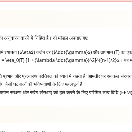
 का अनुकरण करने में निहित है। दो मॉडल अपनाए गए:
जिसमें श्यानता ($\eta$) कर्तन दर ($\dot{\gamma}$) और तापमान (T) का 
= \eta_0(T) [1 + (\lambda \dot{\gamma})^2]^{(n-1)/2}$। यह मॉडल क
ि प्रभाव और प्रत्यास्थ प्रतिबल को ध्यान में रखता है, आमतौर पर अवकल संर
ैसी घटनाओं की भविष्यवाणी के लिए महत्वपूर्ण है।
यमान संरक्षण और संवेग संरक्षण) को हल करने के लिए परिमित तत्व विधि (FEM