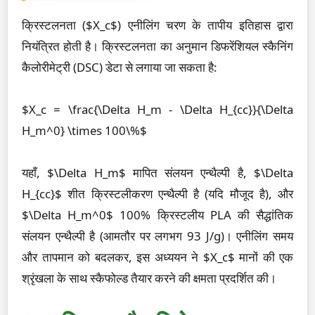
क्रिस्टलनता ($X_c$) एनीलिंग चरण के तापीय इतिहास द्वारा
नियंत्रित होती है। क्रिस्टलनता का अनुमान डिफरेंशियल स्कैनिंग
कैलोरीमेट्री (DSC) डेटा से लगाया जा सकता है:
$X_c = \frac{\Delta H_m - \Delta H_{cc}}{\Delta
H_m^0} \times 100\%$
यहाँ, $\Delta H_m$ मापित संलयन एन्थैल्पी है, $\Delta
H_{cc}$ शीत क्रिस्टलीकरण एन्थैल्पी है (यदि मौजूद है), और
$\Delta H_m^0$ 100% क्रिस्टलीय PLA की सैद्धांतिक
संलयन एन्थैल्पी है (आमतौर पर लगभग 93 J/g)। एनीलिंग समय
और तापमान को बदलकर, इस अध्ययन ने $X_c$ मानों की एक
श्रृंखला के साथ स्कैफोल्ड तैयार करने की क्षमता प्रदर्शित की।