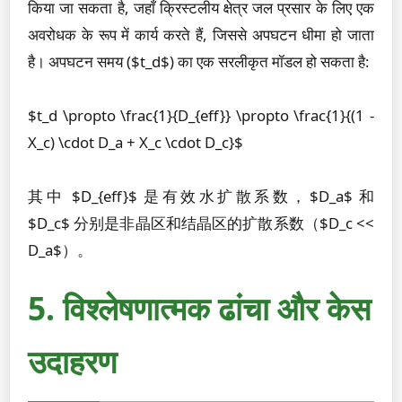
किया जा सकता है, जहाँ क्रिस्टलीय क्षेत्र जल प्रसार के लिए एक
अवरोधक के रूप में कार्य करते हैं, जिससे अपघटन धीमा हो जाता
है। अपघटन समय ($t_d$) का एक सरलीकृत मॉडल हो सकता है:
$t_d \propto \frac{1}{D_{eff}} \propto \frac{1}{(1 -
X_c) \cdot D_a + X_c \cdot D_c}$
其中 $D_{eff}$ 是有效水扩散系数，$D_a$ 和
$D_c$ 分别是非晶区和结晶区的扩散系数（$D_c <<
D_a$）。
5. विश्लेषणात्मक ढांचा और केस
उदाहरण