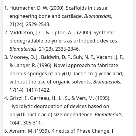
Hutmacher, D. W. (2000). Scaffolds in tissue
engineering bone and cartilage.
Biomaterials
,
21(24), 2529-2543.
Middleton, J. C., & Tipton, A. J. (2000). Synthetic
biodegradable polymers as orthopedic devices.
Biomaterials
, 21(23), 2335-2346.
Mooney, D. J., Baldwin, D. F., Suh, N. P., Vacanti, J. P.,
& Langer, R. (1996). Novel approach to fabricate
porous sponges of poly(D,L-lactic-co-glycolic acid)
without the use of organic solvents.
Biomaterials
,
17(14), 1417-1422.
Grizzi, I., Garreau, H., Li, S., & Vert, M. (1995).
Hydrolytic degradation of devices based on
poly(DL-lactic acid) size-dependence.
Biomaterials
,
16(4), 305-311.
Avrami, M. (1939). Kinetics of Phase Change. I