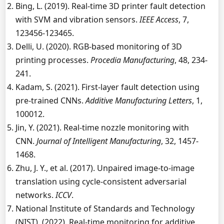
Bing, L. (2019). Real-time 3D printer fault detection
with SVM and vibration sensors.
IEEE Access
, 7,
123456-123465.
Delli, U. (2020). RGB-based monitoring of 3D
printing processes.
Procedia Manufacturing
, 48, 234-
241.
Kadam, S. (2021). First-layer fault detection using
pre-trained CNNs.
Additive Manufacturing Letters
, 1,
100012.
Jin, Y. (2021). Real-time nozzle monitoring with
CNN.
Journal of Intelligent Manufacturing
, 32, 1457-
1468.
Zhu, J. Y., et al. (2017). Unpaired image-to-image
translation using cycle-consistent adversarial
networks.
ICCV
.
National Institute of Standards and Technology
(NIST). (2022). Real-time monitoring for additive