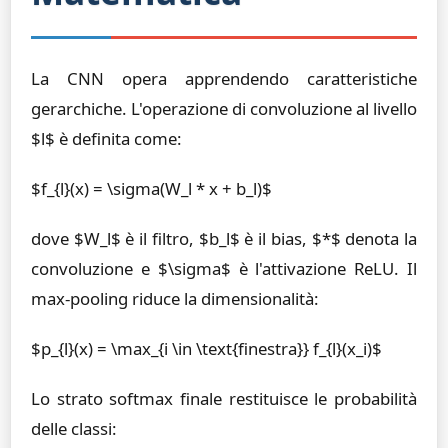
La CNN opera apprendendo caratteristiche
gerarchiche. L'operazione di convoluzione al livello
$l$ è definita come:
$f_{l}(x) = \sigma(W_l * x + b_l)$
dove $W_l$ è il filtro, $b_l$ è il bias, $*$ denota la
convoluzione e $\sigma$ è l'attivazione ReLU. Il
max-pooling riduce la dimensionalità:
$p_{l}(x) = \max_{i \in \text{finestra}} f_{l}(x_i)$
Lo strato softmax finale restituisce le probabilità
delle classi: