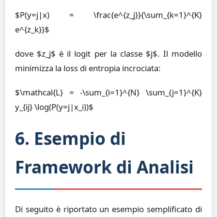
$P(y=j|x) = \frac{e^{z_j}}{\sum_{k=1}^{K}
e^{z_k}}$
dove $z_j$ è il logit per la classe $j$. Il modello
minimizza la loss di entropia incrociata:
$\mathcal{L} = -\sum_{i=1}^{N} \sum_{j=1}^{K}
y_{ij} \log(P(y=j|x_i))$
6. Esempio di
Framework di Analisi
Di seguito è riportato un esempio semplificato di