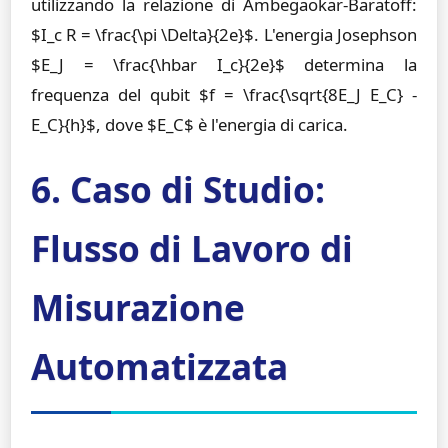
utilizzando la relazione di Ambegaokar-Baratoff:
$I_c R = \frac{\pi \Delta}{2e}$. L'energia Josephson
$E_J = \frac{\hbar I_c}{2e}$ determina la
frequenza del qubit $f = \frac{\sqrt{8E_J E_C} -
E_C}{h}$, dove $E_C$ è l'energia di carica.
6. Caso di Studio:
Flusso di Lavoro di
Misurazione
Automatizzata