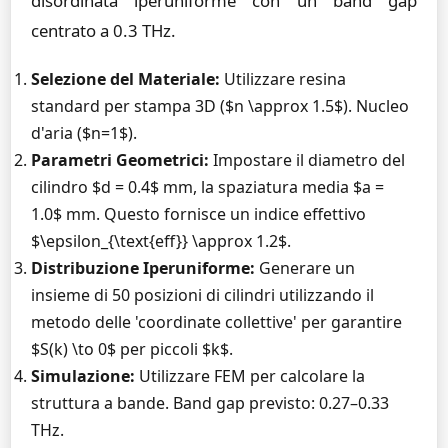
disordinata iperuniforme con un band gap
centrato a 0.3 THz.
Selezione del Materiale:
Utilizzare resina
standard per stampa 3D ($n \approx 1.5$). Nucleo
d'aria ($n=1$).
Parametri Geometrici:
Impostare il diametro del
cilindro $d = 0.4$ mm, la spaziatura media $a =
1.0$ mm. Questo fornisce un indice effettivo
$\epsilon_{\text{eff}} \approx 1.2$.
Distribuzione Iperuniforme:
Generare un
insieme di 50 posizioni di cilindri utilizzando il
metodo delle 'coordinate collettive' per garantire
$S(k) \to 0$ per piccoli $k$.
Simulazione:
Utilizzare FEM per calcolare la
struttura a bande. Band gap previsto: 0.27–0.33
THz.