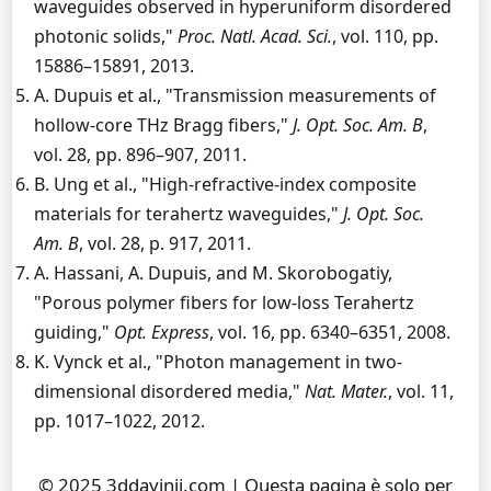
waveguides observed in hyperuniform disordered
photonic solids,"
Proc. Natl. Acad. Sci.
, vol. 110, pp.
15886–15891, 2013.
A. Dupuis et al., "Transmission measurements of
hollow-core THz Bragg fibers,"
J. Opt. Soc. Am. B
,
vol. 28, pp. 896–907, 2011.
B. Ung et al., "High-refractive-index composite
materials for terahertz waveguides,"
J. Opt. Soc.
Am. B
, vol. 28, p. 917, 2011.
A. Hassani, A. Dupuis, and M. Skorobogatiy,
"Porous polymer fibers for low-loss Terahertz
guiding,"
Opt. Express
, vol. 16, pp. 6340–6351, 2008.
K. Vynck et al., "Photon management in two-
dimensional disordered media,"
Nat. Mater.
, vol. 11,
pp. 1017–1022, 2012.
© 2025 3ddayinji.com | Questa pagina è solo per