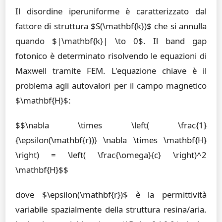
Il disordine iperuniforme è caratterizzato dal
fattore di struttura $S(\mathbf{k})$ che si annulla
quando $|\mathbf{k}| \to 0$. Il band gap
fotonico è determinato risolvendo le equazioni di
Maxwell tramite FEM. L'equazione chiave è il
problema agli autovalori per il campo magnetico
$\mathbf{H}$:
$$\nabla \times \left( \frac{1}
{\epsilon(\mathbf{r})} \nabla \times \mathbf{H}
\right) = \left( \frac{\omega}{c} \right)^2
\mathbf{H}$$
dove $\epsilon(\mathbf{r})$ è la permittività
variabile spazialmente della struttura resina/aria.