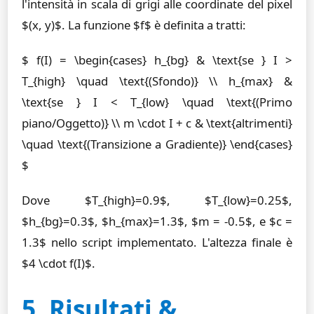
l'intensità in scala di grigi alle coordinate del pixel
$(x, y)$. La funzione $f$ è definita a tratti:
$ f(I) = \begin{cases} h_{bg} & \text{se } I >
T_{high} \quad \text{(Sfondo)} \\ h_{max} &
\text{se } I < T_{low} \quad \text{(Primo
piano/Oggetto)} \\ m \cdot I + c & \text{altrimenti}
\quad \text{(Transizione a Gradiente)} \end{cases}
$
Dove $T_{high}=0.9$, $T_{low}=0.25$,
$h_{bg}=0.3$, $h_{max}=1.3$, $m = -0.5$, e $c =
1.3$ nello script implementato. L'altezza finale è
$4 \cdot f(I)$.
5. Risultati &