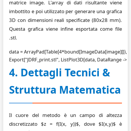
matrice
image
. L'array di dati risultante viene
imbottito e poi utilizzato per generare una grafica
3D con dimensioni reali specificate (80x28 mm).
Questa grafica viene infine esportata come file
.stl.
data = ArrayPad[Table[4*bound[ImageData[image][[i, j]]], ..
Export["JDRF_print.stl", ListPlot3D[data, DataRange -> {{0,
4. Dettagli Tecnici &
Struttura Matematica
Il cuore del metodo è un campo di altezza
discretizzato $z = f(I(x, y))$, dove $I(x,y)$ è