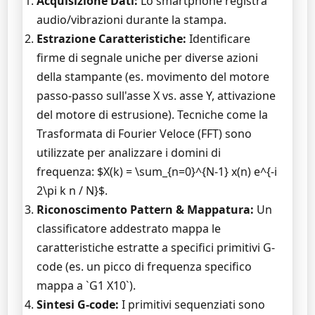
Acquisizione Dati:
Lo smartphone registra
audio/vibrazioni durante la stampa.
Estrazione Caratteristiche:
Identificare
firme di segnale uniche per diverse azioni
della stampante (es. movimento del motore
passo-passo sull'asse X vs. asse Y, attivazione
del motore di estrusione). Tecniche come la
Trasformata di Fourier Veloce (FFT) sono
utilizzate per analizzare i domini di
frequenza: $X(k) = \sum_{n=0}^{N-1} x(n) e^{-i
2\pi k n / N}$.
Riconoscimento Pattern & Mappatura:
Un
classificatore addestrato mappa le
caratteristiche estratte a specifici primitivi G-
code (es. un picco di frequenza specifico
mappa a `G1 X10`).
Sintesi G-code:
I primitivi sequenziati sono