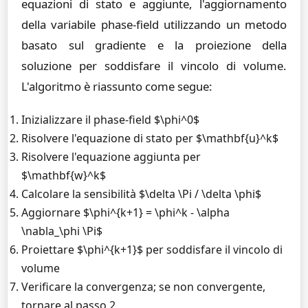
equazioni di stato e aggiunte, l'aggiornamento
della variabile phase-field utilizzando un metodo
basato sul gradiente e la proiezione della
soluzione per soddisfare il vincolo di volume.
L'algoritmo è riassunto come segue:
Inizializzare il phase-field $\phi^0$
Risolvere l'equazione di stato per $\mathbf{u}^k$
Risolvere l'equazione aggiunta per
$\mathbf{w}^k$
Calcolare la sensibilità $\delta \Pi / \delta \phi$
Aggiornare $\phi^{k+1} = \phi^k - \alpha
\nabla_\phi \Pi$
Proiettare $\phi^{k+1}$ per soddisfare il vincolo di
volume
Verificare la convergenza; se non convergente,
tornare al passo 2