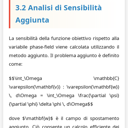
3.2 Analisi di Sensibilità
Aggiunta
La sensibilità della funzione obiettivo rispetto alla
variabile phase-field viene calcolata utilizzando il
metodo aggiunto. Il problema aggiunto è definito
come:
$$\int_\Omega \mathbb{C}
\varepsilon(\mathbf{v}) : \varepsilon(\mathbf{w})
\, d\Omega = \int_\Omega \frac{\partial \psi}
{\partial \phi} \delta \phi \, d\Omega$$
dove $\mathbf{w}$ è il campo di spostamento
aggiunto. Ciò consente un calcolo efficiente dei