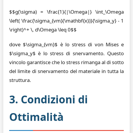
$$g(\sigma) = \frac{1}{|\Omega|} \int_\Omega
\left( \frac{\sigma_{vm}(\mathbf{x})}{\sigma_y} - 1
\right)^+ \, d\Omega \leq 0$$
dove $\sigma_{vm}$ è lo stress di von Mises e
$\sigma_y$ è lo stress di snervamento. Questo
vincolo garantisce che lo stress rimanga al di sotto
del limite di snervamento del materiale in tutta la
struttura.
3. Condizioni di
Ottimalità