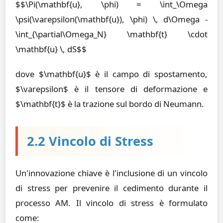
$$\Pi(\mathbf{u}, \phi) = \int_\Omega
\psi(\varepsilon(\mathbf{u}), \phi) \, d\Omega -
\int_{\partial\Omega_N} \mathbf{t} \cdot
\mathbf{u} \, dS$$
dove $\mathbf{u}$ è il campo di spostamento,
$\varepsilon$ è il tensore di deformazione e
$\mathbf{t}$ è la trazione sul bordo di Neumann.
2.2 Vincolo di Stress
Un'innovazione chiave è l'inclusione di un vincolo
di stress per prevenire il cedimento durante il
processo AM. Il vincolo di stress è formulato
come: