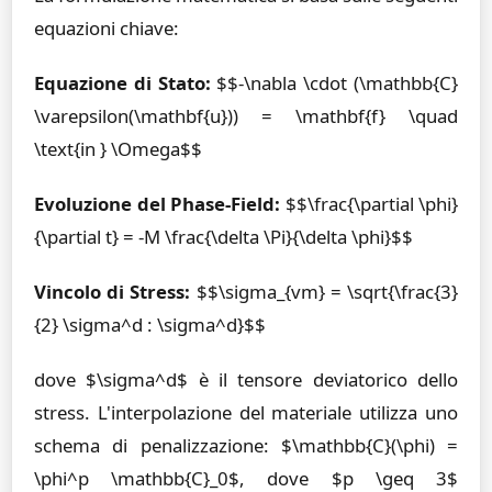
equazioni chiave:
Equazione di Stato:
$$-\nabla \cdot (\mathbb{C}
\varepsilon(\mathbf{u})) = \mathbf{f} \quad
\text{in } \Omega$$
Evoluzione del Phase-Field:
$$\frac{\partial \phi}
{\partial t} = -M \frac{\delta \Pi}{\delta \phi}$$
Vincolo di Stress:
$$\sigma_{vm} = \sqrt{\frac{3}
{2} \sigma^d : \sigma^d}$$
dove $\sigma^d$ è il tensore deviatorico dello
stress. L'interpolazione del materiale utilizza uno
schema di penalizzazione: $\mathbb{C}(\phi) =
\phi^p \mathbb{C}_0$, dove $p \geq 3$