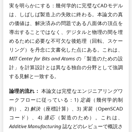
実を明らかにする：幾何学的に完璧なCADモデル
は、しばしば製造上の失敗に終わる。本論文の真
の価値は、解決済みの問題である八面体の頂点を
導出することではなく、デジタルと物理の間を埋
めるために必要な不可欠な後処理（回転、スケー
リング）を丹念に文書化した点にある。これは、
MIT Center for Bits and Atoms
の「製造のための設
計」を計算設計とは異なる独自の分野として強調
する見解と一致する。
論理的流れ：
本論文は完璧なエンジニアリングワ
ークフローに従っている：1)
定義
（幾何学的制
約）、2)
解決
（座標計算）、3)
実装
（OpenSCAD
コード）、4)
適応
（製造のため）。これは、
Additive Manufacturing
誌などのレビューで概説さ