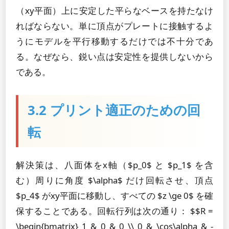
（xy平面）上に安定した平らなベースを持たなけ
ればならない。単に頂点がプレートに接触するよ
うにモデルを平行移動するだけでは不十分であ
る。なぜなら、鋭い点は安定性を提供しないから
である。
3.2 プリント適正のための回
転
解決策は、八面体をx軸（$p_0$ と $p_1$ を含
む）周りに角度 $\alpha$ だけ回転させ、頂点
$p_4$ がxy平面に移動し、すべての $z \ge 0$ を確
保することである。回転行列は次の通り： $$R =
\begin{bmatrix} 1 & 0 & 0 \\ 0 & \cos\alpha & -