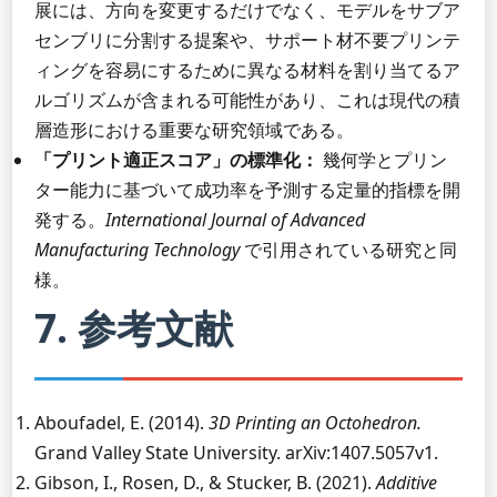
展には、方向を変更するだけでなく、モデルをサブア
センブリに分割する提案や、サポート材不要プリンテ
ィングを容易にするために異なる材料を割り当てるア
ルゴリズムが含まれる可能性があり、これは現代の積
層造形における重要な研究領域である。
「プリント適正スコア」の標準化：
幾何学とプリン
ター能力に基づいて成功率を予測する定量的指標を開
発する。
International Journal of Advanced
Manufacturing Technology
で引用されている研究と同
様。
7. 参考文献
Aboufadel, E. (2014).
3D Printing an Octohedron.
Grand Valley State University. arXiv:1407.5057v1.
Gibson, I., Rosen, D., & Stucker, B. (2021).
Additive