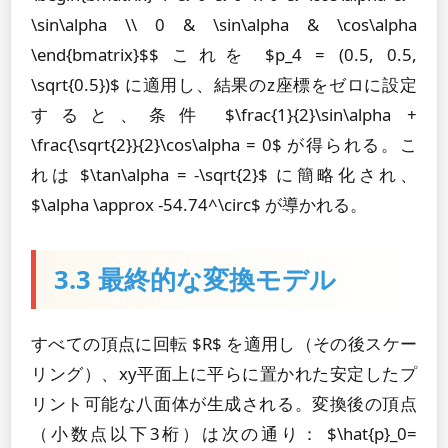
\sin\alpha \\ 0 & \sin\alpha & \cos\alpha
\end{bmatrix}$$ これを $p_4 = (0.5, 0.5,
\sqrt{0.5})$ に適用し、結果のz座標をゼロに設定
すると、条件 $\frac{1}{2}\sin\alpha +
\frac{\sqrt{2}}{2}\cos\alpha = 0$ が得られる。こ
れは $\tan\alpha = -\sqrt{2}$ に簡略化され、
$\alpha \approx -54.74^\circ$ が導かれる。
3.3 最終的な変換モデル
すべての頂点に回転 $R$ を適用し（その後スケー
リング）、xy平面上に平らに置かれた安定したプ
リント可能な八面体が生成される。変換後の頂点
（小数点以下3桁）は次の通り： $\hat{p}_0=