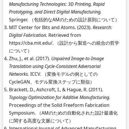
Manufacturing Technologies: 3D Printing, Rapid
Prototyping, and Direct Digital Manufacturing.
Springer. （包括的なAMのための設計原則について）
MIT Center for Bits and Atoms. (2023).
Research:
Digital Fabrication.
Retrieved from
https://cba.mit.edu/. （設計から製造への統合の哲学
について）
Zhu, J., et al. (2017).
Unpaired Image-to-Image
Translation using Cycle-Consistent Adversarial
Networks.
ICCV. （変換モデルの例としての
CycleGAN、モデル変換ステップに類似）
Brackett, D., Ashcroft, I., & Hague, R. (2011).
Topology Optimization for Additive Manufacturing.
Proceedings of the Solid Freeform Fabrication
Symposium. （AMのための自動化された設計最適化
に関する高度な文脈について）
International Journal of Advanced Manufacturing