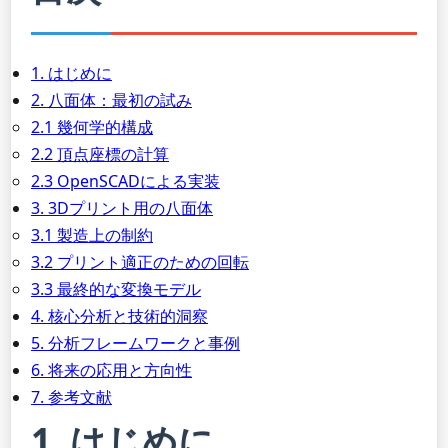
1. はじめに
2. 八面体：最初の試み
2.1 幾何学的構成
2.2 頂点座標の計算
2.3 OpenSCADによる実装
3. 3Dプリント用の八面体
3.1 製造上の制約
3.2 プリント適正のための回転
3.3 最終的な変換モデル
4. 核心分析と技術的洞察
5. 分析フレームワークと事例
6. 将来の応用と方向性
7. 参考文献
1. はじめに