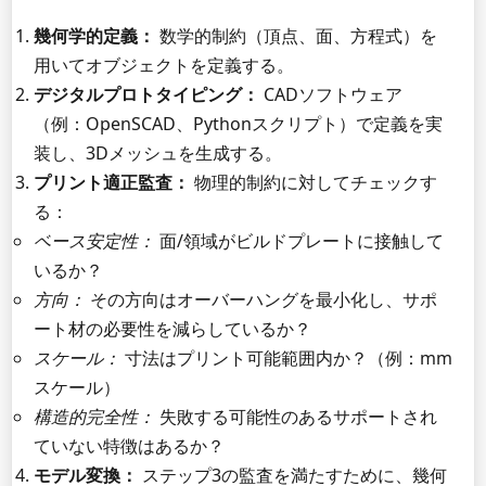
幾何学的定義：
数学的制約（頂点、面、方程式）を
用いてオブジェクトを定義する。
デジタルプロトタイピング：
CADソフトウェア
（例：OpenSCAD、Pythonスクリプト）で定義を実
装し、3Dメッシュを生成する。
プリント適正監査：
物理的制約に対してチェックす
る：
ベース安定性：
面/領域がビルドプレートに接触して
いるか？
方向：
その方向はオーバーハングを最小化し、サポ
ート材の必要性を減らしているか？
スケール：
寸法はプリント可能範囲内か？（例：mm
スケール）
構造的完全性：
失敗する可能性のあるサポートされ
ていない特徴はあるか？
モデル変換：
ステップ3の監査を満たすために、幾何