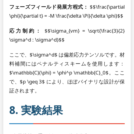
フェーズフィールド発展方程式：
$$\frac{\partial
\phi}{\partial t} = -M \frac{\delta \Pi}{\delta \phi}$$
応力制約：
$$\sigma_{vm} = \sqrt{\frac{3}{2}
\sigma^d : \sigma^d}$$
ここで、$\sigma^d$ は偏差応力テンソルです。材
料補間にはペナルティスキームを使用します：
$\mathbb{C}(\phi) = \phi^p \mathbb{C}_0$。ここ
で、$p \geq 3$ により、ほぼバイナリな設計が保
証されます。
8. 実験結果