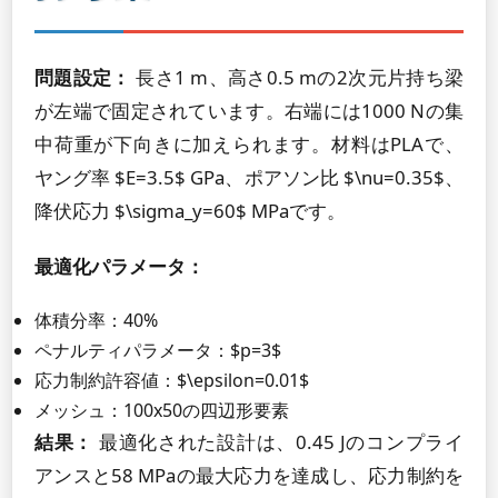
問題設定：
長さ1 m、高さ0.5 mの2次元片持ち梁
が左端で固定されています。右端には1000 Nの集
中荷重が下向きに加えられます。材料はPLAで、
ヤング率 $E=3.5$ GPa、ポアソン比 $\nu=0.35$、
降伏応力 $\sigma_y=60$ MPaです。
最適化パラメータ：
体積分率：40%
ペナルティパラメータ：$p=3$
応力制約許容値：$\epsilon=0.01$
メッシュ：100x50の四辺形要素
結果：
最適化された設計は、0.45 Jのコンプライ
アンスと58 MPaの最大応力を達成し、応力制約を