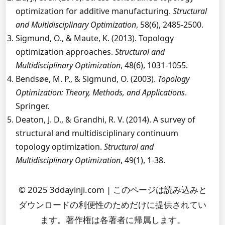
optimization for additive manufacturing.
Structural
and Multidisciplinary Optimization
, 58(6), 2485-2500.
Sigmund, O., & Maute, K. (2013). Topology
optimization approaches.
Structural and
Multidisciplinary Optimization
, 48(6), 1031-1055.
Bendsøe, M. P., & Sigmund, O. (2003).
Topology
Optimization: Theory, Methods, and Applications
.
Springer.
Deaton, J. D., & Grandhi, R. V. (2014). A survey of
structural and multidisciplinary continuum
topology optimization.
Structural and
Multidisciplinary Optimization
, 49(1), 1-38.
© 2025 3ddayinji.com | このページは読み込みと
ダウンロードの利便性のためだけに提供されてい
ます。著作権は各著者に帰属します。