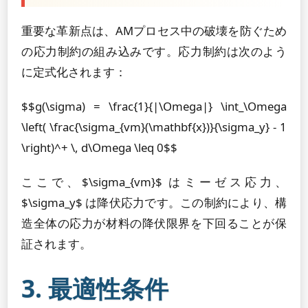
重要な革新点は、AMプロセス中の破壊を防ぐため
の応力制約の組み込みです。応力制約は次のよう
に定式化されます：
$$g(\sigma) = \frac{1}{|\Omega|} \int_\Omega
\left( \frac{\sigma_{vm}(\mathbf{x})}{\sigma_y} - 1
\right)^+ \, d\Omega \leq 0$$
ここで、$\sigma_{vm}$ はミーゼス応力、
$\sigma_y$ は降伏応力です。この制約により、構
造全体の応力が材料の降伏限界を下回ることが保
証されます。
3. 最適性条件