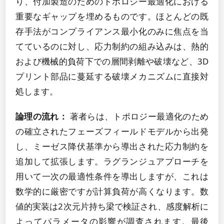
り、付加製造のためのトポロジー最適化における
重要なギャップを埋めるものです。ほとんどの既
存手法がコンプライアンス最小化のみに焦点を当
てているのに対し、応力制約の組み込みは、熱的
および機械的負荷下での層間剥離や破壊など、3D
プリント部品に蔓延する破壊メカニズムに直接対
処します。
論理の流れ：
著者らは、トポロジー最適化のため
の確立されたフェーズフィールドモデルから出発
し、ミーゼス降伏基準から導出された応力制約を
追加して拡張します。ラグランジュアプローチを
用いて一次の最適性条件を導出しますが、これは
数学的に厳密ですが計算負荷が高くなります。数
値的実装は2次元片持ち梁で検証され、感度解析に
よってパラメータの影響が調査されます。最後