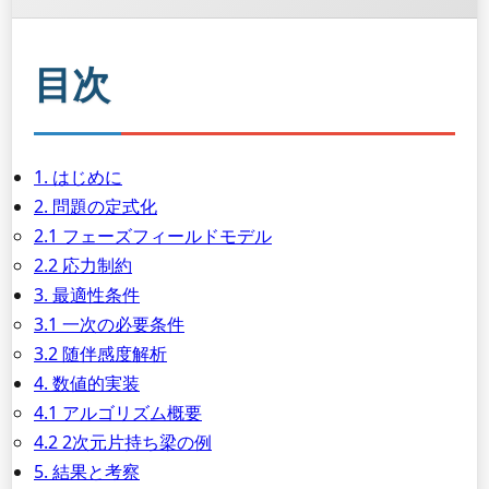
目次
1. はじめに
2. 問題の定式化
2.1 フェーズフィールドモデル
2.2 応力制約
3. 最適性条件
3.1 一次の必要条件
3.2 随伴感度解析
4. 数値的実装
4.1 アルゴリズム概要
4.2 2次元片持ち梁の例
5. 結果と考察