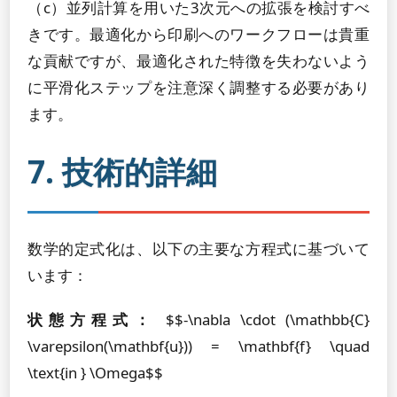
（c）並列計算を用いた3次元への拡張を検討すべ
きです。最適化から印刷へのワークフローは貴重
な貢献ですが、最適化された特徴を失わないよう
に平滑化ステップを注意深く調整する必要があり
ます。
7. 技術的詳細
数学的定式化は、以下の主要な方程式に基づいて
います：
状態方程式：
$$-\nabla \cdot (\mathbb{C}
\varepsilon(\mathbf{u})) = \mathbf{f} \quad
\text{in } \Omega$$