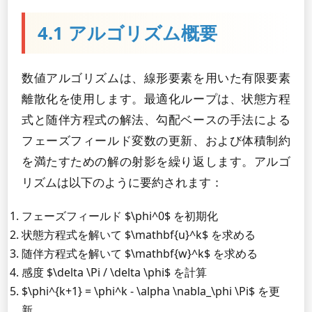
4.1 アルゴリズム概要
数値アルゴリズムは、線形要素を用いた有限要素
離散化を使用します。最適化ループは、状態方程
式と随伴方程式の解法、勾配ベースの手法による
フェーズフィールド変数の更新、および体積制約
を満たすための解の射影を繰り返します。アルゴ
リズムは以下のように要約されます：
フェーズフィールド $\phi^0$ を初期化
状態方程式を解いて $\mathbf{u}^k$ を求める
随伴方程式を解いて $\mathbf{w}^k$ を求める
感度 $\delta \Pi / \delta \phi$ を計算
$\phi^{k+1} = \phi^k - \alpha \nabla_\phi \Pi$ を更
新