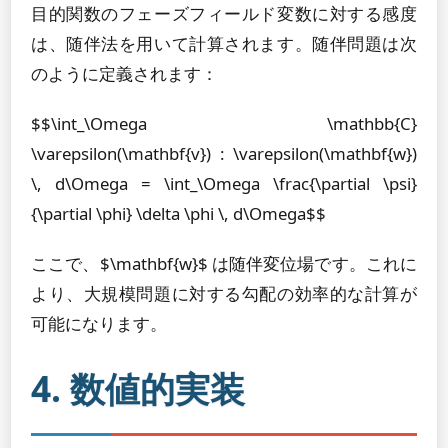
目的関数のフェーズフィールド変数に対する感度
は、随伴法を用いて計算されます。随伴問題は次
のように定義されます：
$$\int_\Omega \mathbb{C}
\varepsilon(\mathbf{v}) : \varepsilon(\mathbf{w})
\, d\Omega = \int_\Omega \frac{\partial \psi}
{\partial \phi} \delta \phi \, d\Omega$$
ここで、$\mathbf{w}$ は随伴変位場です。これに
より、大規模問題に対する勾配の効率的な計算が
可能になります。
4. 数値的実装