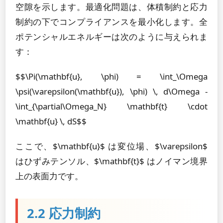
空隙を示します。最適化問題は、体積制約と応力
制約の下でコンプライアンスを最小化します。全
ポテンシャルエネルギーは次のように与えられま
す：
$$\Pi(\mathbf{u}, \phi) = \int_\Omega
\psi(\varepsilon(\mathbf{u}), \phi) \, d\Omega -
\int_{\partial\Omega_N} \mathbf{t} \cdot
\mathbf{u} \, dS$$
ここで、$\mathbf{u}$ は変位場、$\varepsilon$
はひずみテンソル、$\mathbf{t}$ はノイマン境界
上の表面力です。
2.2 応力制約