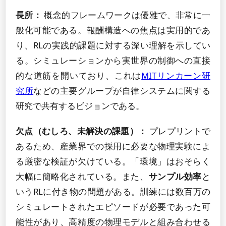
長所：
概念的フレームワークは優雅で、非常に一
般化可能である。報酬構造への焦点は実用的であ
り、RLの実践的課題に対する深い理解を示してい
る。シミュレーションから実世界の制御への直接
的な道筋を開いており、これは
MITリンカーン研
究所
などの主要グループが自律システムに関する
研究で共有するビジョンである。
欠点（むしろ、未解決の課題）：
プレプリントで
あるため、産業界での採用に必要な物理実験によ
る厳密な検証が欠けている。「環境」はおそらく
大幅に簡略化されている。また、
サンプル効率
と
いうRLに付き物の問題がある。訓練には数百万の
シミュレートされたエピソードが必要であった可
能性があり、高精度の物理モデルと組み合わせる