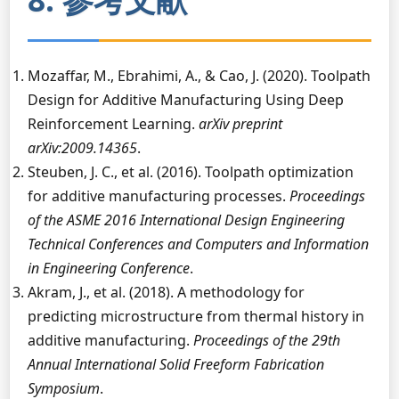
Mozaffar, M., Ebrahimi, A., & Cao, J. (2020). Toolpath
Design for Additive Manufacturing Using Deep
Reinforcement Learning.
arXiv preprint
arXiv:2009.14365
.
Steuben, J. C., et al. (2016). Toolpath optimization
for additive manufacturing processes.
Proceedings
of the ASME 2016 International Design Engineering
Technical Conferences and Computers and Information
in Engineering Conference
.
Akram, J., et al. (2018). A methodology for
predicting microstructure from thermal history in
additive manufacturing.
Proceedings of the 29th
Annual International Solid Freeform Fabrication
Symposium
.