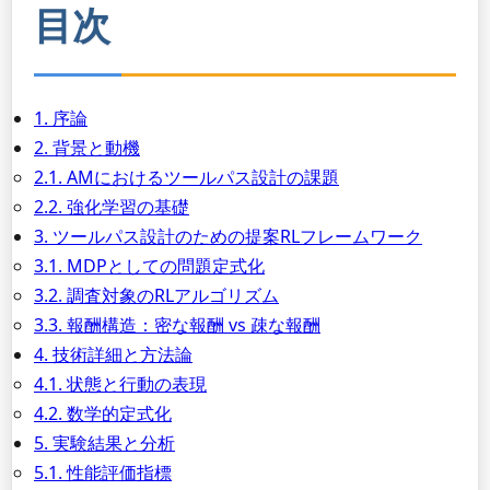
目次
1. 序論
2. 背景と動機
2.1. AMにおけるツールパス設計の課題
2.2. 強化学習の基礎
3. ツールパス設計のための提案RLフレームワーク
3.1. MDPとしての問題定式化
3.2. 調査対象のRLアルゴリズム
3.3. 報酬構造：密な報酬 vs 疎な報酬
4. 技術詳細と方法論
4.1. 状態と行動の表現
4.2. 数学的定式化
5. 実験結果と分析
5.1. 性能評価指標