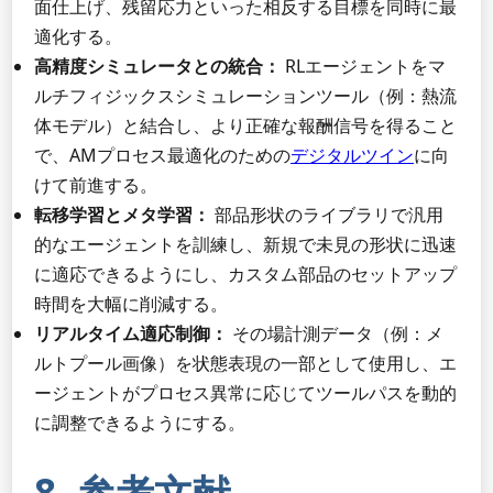
面仕上げ、残留応力といった相反する目標を同時に最
適化する。
高精度シミュレータとの統合：
RLエージェントをマ
ルチフィジックスシミュレーションツール（例：熱流
体モデル）と結合し、より正確な報酬信号を得ること
で、AMプロセス最適化のための
デジタルツイン
に向
けて前進する。
転移学習とメタ学習：
部品形状のライブラリで汎用
的なエージェントを訓練し、新規で未見の形状に迅速
に適応できるようにし、カスタム部品のセットアップ
時間を大幅に削減する。
リアルタイム適応制御：
その場計測データ（例：メ
ルトプール画像）を状態表現の一部として使用し、エ
ージェントがプロセス異常に応じてツールパスを動的
に調整できるようにする。
8. 参考文献