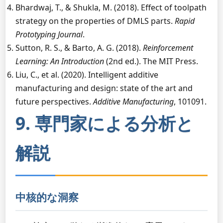
Bhardwaj, T., & Shukla, M. (2018). Effect of toolpath
strategy on the properties of DMLS parts.
Rapid
Prototyping Journal
.
Sutton, R. S., & Barto, A. G. (2018).
Reinforcement
Learning: An Introduction
(2nd ed.). The MIT Press.
Liu, C., et al. (2020). Intelligent additive
manufacturing and design: state of the art and
future perspectives.
Additive Manufacturing
, 101091.
9. 専門家による分析と
解説
中核的な洞察