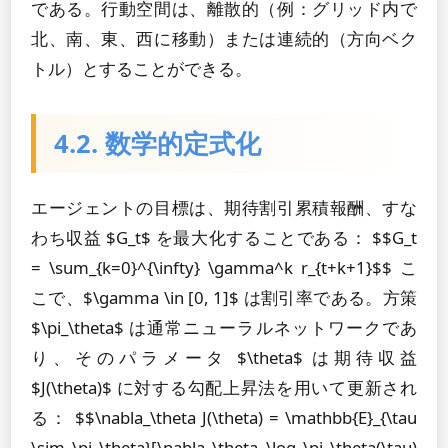
である。行動空間は、離散的（例：グリッド内で
北、南、東、西に移動）または連続的（方向ベク
トル）とすることができる。
4.2. 数学的定式化
エージェントの目標は、期待割引累積報酬、すな
わち収益 $G_t$ を最大化することである： $$G_t
= \sum_{k=0}^{\infty} \gamma^k r_{t+k+1}$$ こ
こで、$\gamma \in [0, 1]$ は割引率である。方策
$\pi_\theta$ は通常ニューラルネットワークであ
り、そのパラメータ $\theta$ は期待収益
$J(\theta)$ に対する勾配上昇法を用いて更新され
る： $$\nabla_\theta J(\theta) = \mathbb{E}_{\tau
\sim \pi_\theta}[\nabla_\theta \log \pi_\theta(\tau)