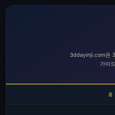
3ddayinji.co
가이드
홈