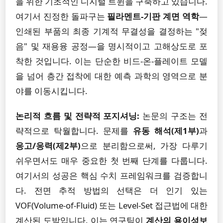
을 위한 기초적인 디지털 트윈을 구축하고 있습니다.
여기서 진정한 돌파구는
필라멘트-기판 계면 역학
—
인쇄된 부품의 최종 기계적 무결성을 결정하는 "젖
음" 및 재용융 공정—을 명시적이고 고해상도로 포
착한 것입니다. 이는 단순한 비드-온-플레이트 모델
을 넘어 층간 접착에 대한 예측 과학의 영역으로 분
야를 이동시킵니다.
논리적 흐름 및 전략적 포지셔닝:
논문의 구조는 전
략적으로 탁월합니다. 문제를
유동 해석(제1부)
과
응고/응력(제2부)
으로 분리함으로써, 가장 다루기
쉬우면서도 매우 중요한 첫 번째 단계를 다룹니다.
여기서의 성공은 핵심 수치 프레임워크를 검증합니
다. 전면 추적 방법의 선택은 더 인기 있는
VOF(Volume-of-Fluid) 또는 Level-Set 접근법에 대한
계산된 도박입니다. 이는 연구팀이
계산의 용이성보