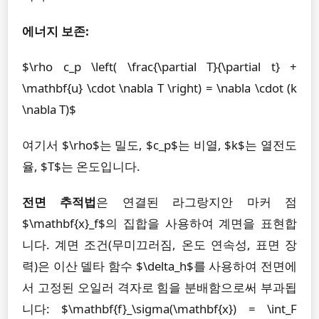
에너지 보존:
$\rho c_p \left( \frac{\partial T}{\partial t} +
\mathbf{u} \cdot \nabla T \right) = \nabla \cdot (k
\nabla T)$
여기서 $\rho$는 밀도, $c_p$는 비열, $k$는 열전도
율, $T$는 온도입니다.
전면 추적법
은 연결된 라그랑지안 마커 점
$\mathbf{x}_f$의 집합을 사용하여 계면을 표현합
니다. 계면 조건(무미끄러짐, 온도 연속성, 표면 장
력)은 이산 델타 함수 $\delta_h$를 사용하여 전면에
서 고정된 오일러 격자로 힘을 분배함으로써 부과됩
니다: $\mathbf{f}_\sigma(\mathbf{x}) = \int_F