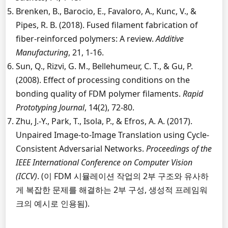
Brenken, B., Barocio, E., Favaloro, A., Kunc, V., &
Pipes, R. B. (2018). Fused filament fabrication of
fiber-reinforced polymers: A review.
Additive
Manufacturing
, 21, 1-16.
Sun, Q., Rizvi, G. M., Bellehumeur, C. T., & Gu, P.
(2008). Effect of processing conditions on the
bonding quality of FDM polymer filaments.
Rapid
Prototyping Journal
, 14(2), 72-80.
Zhu, J.-Y., Park, T., Isola, P., & Efros, A. A. (2017).
Unpaired Image-to-Image Translation using Cycle-
Consistent Adversarial Networks.
Proceedings of the
IEEE International Conference on Computer Vision
(ICCV)
. (이 FDM 시뮬레이션 작업의 2부 구조와 유사하
게 복잡한 문제를 해결하는 2부 구성, 생성적 프레임워
크의 예시로 인용됨).