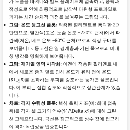
가 노즐을 빠져나와 빌드 플레이트에 접촉하고, 중력과
점성으로 인해 최종적으로 납작한 타원형 프로파일로
퍼지는 시간 순차적 과정을 보여주는 그림입니다.
그림: 온도 등고선 플롯:
적층된 필라멘트를 통과한 2D
단면으로, 빨간색(고온, 노즐 온도 ~220°C 근처)에서 파
란색(저온, 베드 온도 ~80°C 근처)으로의 색상 구배를
보여줍니다. 등고선은 열 경계층과 기판 쪽으로의 비대
칭 냉각을 명확하게 보여줍니다.
그림: 재가열 영역 시각화:
이전에 적층된 필라멘트 내
에서 새로운 층의 열로 인해 온도가 유리 전이 온도
($T_g$)를 초과하는 부피를 강조하는 등가면 플롯입니
다. 이 부피는 접합 강도와 직접적으로 상관관계가 있습
니다.
차트: 격자 수렴성 플롯:
핵심 출력 지표(예: 최대 접촉
폭)를 격자 셀 크기의 역수($1/\Delta x$)에 대해 그린
선 그래프입니다. 곡선은 점근적으로 상수 값에 접근하
여 격자 독립성을 입증합니다.