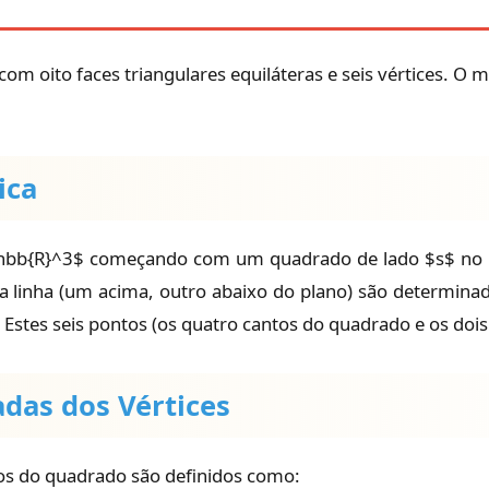
om oito faces triangulares equiláteras e seis vértices. O 
ica
hbb{R}^3$ começando com um quadrado de lado $s$ no p
a linha (um acima, outro abaixo do plano) são determinad
 Estes seis pontos (os quatro cantos do quadrado e os dois
adas dos Vértices
tos do quadrado são definidos como: