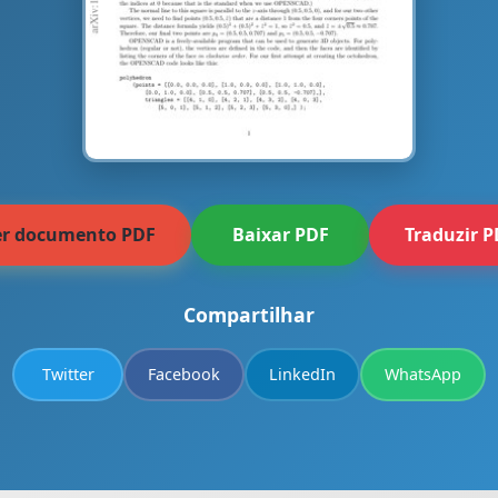
er documento PDF
Baixar PDF
Traduzir 
Compartilhar
Twitter
Facebook
LinkedIn
WhatsApp