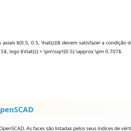
axiais $(0.5, 0.5, \hat{z})$ devem satisfazer a condição d
5$, logo $\hat{z} = \pm\sqrt{0.5} \approx \pm 0.707$.
OpenSCAD
 OpenSCAD. As faces são listadas pelos seus índices de vér