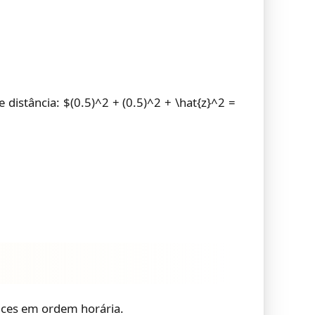
e distância: $(0.5)^2 + (0.5)^2 + \hat{z}^2 =
tices em ordem horária.