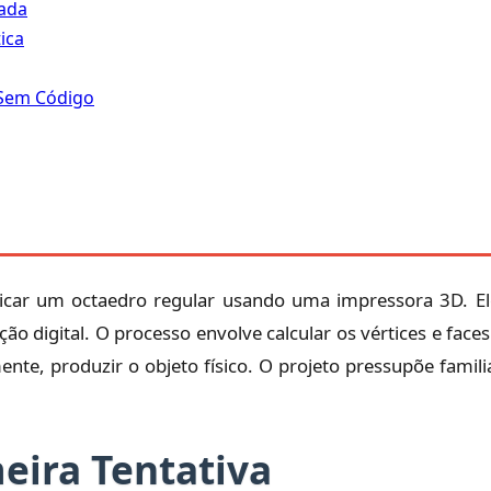
zada
ica
 Sem Código
ricar um octaedro regular usando uma impressora 3D. Ele
ção digital. O processo envolve calcular os vértices e face
nte, produzir o objeto físico. O projeto pressupõe famil
meira Tentativa