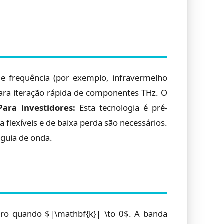
 frequência (por exemplo, infravermelho
ra iteração rápida de componentes THz. O
Para investidores:
Esta tecnologia é pré-
flexíveis e de baixa perda são necessários.
guia de onda.
zero quando $|\mathbf{k}| \to 0$. A banda