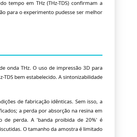
io do tempo em THz (THz-TDS) confirmam a
ação para o experimento pudesse ser melhor
s de onda THz. O uso de impressão 3D para
z-TDS bem estabelecido. A sintonizabilidade
ções de fabricação idênticas. Sem isso, a
ificados; a perda por absorção na resina em
o de perda. A 'banda proibida de 20%' é
iscutidas. O tamanho da amostra é limitado