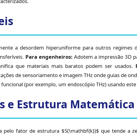
acterizados.
eis
ente a desordem hiperuniforme para outros regimes de
nsferíveis.
Para engenheiros:
Adotem a impressão 3D pa
ignifica que materiais mais baratos podem ser usados.
icações de sensoriamento e imagem THz onde guias de onda 
funcional (por exemplo, um endoscópio THz) usando este 
os e Estrutura Matemática
 pelo fator de estrutura $S(\mathbf{k})$ que tende a 