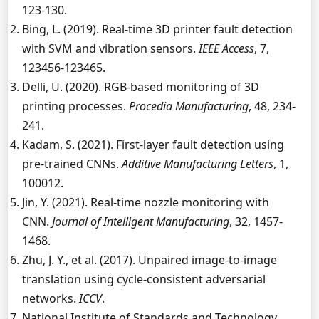
123-130.
Bing, L. (2019). Real-time 3D printer fault detection
with SVM and vibration sensors.
IEEE Access
, 7,
123456-123465.
Delli, U. (2020). RGB-based monitoring of 3D
printing processes.
Procedia Manufacturing
, 48, 234-
241.
Kadam, S. (2021). First-layer fault detection using
pre-trained CNNs.
Additive Manufacturing Letters
, 1,
100012.
Jin, Y. (2021). Real-time nozzle monitoring with
CNN.
Journal of Intelligent Manufacturing
, 32, 1457-
1468.
Zhu, J. Y., et al. (2017). Unpaired image-to-image
translation using cycle-consistent adversarial
networks.
ICCV
.
National Institute of Standards and Technology