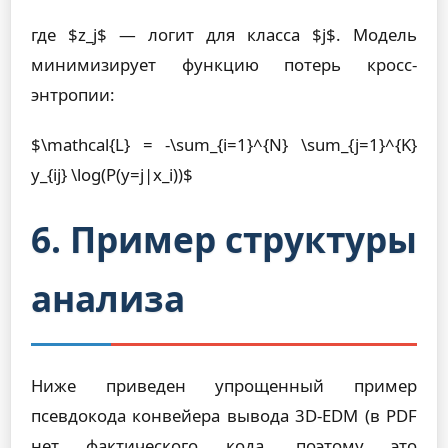
где $z_j$ — логит для класса $j$. Модель
минимизирует функцию потерь кросс-
энтропии:
$\mathcal{L} = -\sum_{i=1}^{N} \sum_{j=1}^{K}
y_{ij} \log(P(y=j|x_i))$
6. Пример структуры
анализа
Ниже приведен упрощенный пример
псевдокода конвейера вывода 3D-EDM (в PDF
нет фактического кода, поэтому это