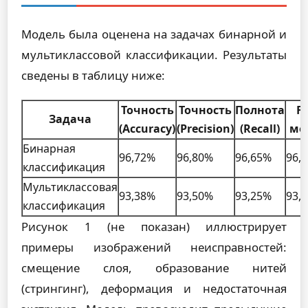
Модель была оценена на задачах бинарной и
мультиклассовой классификации. Результаты
сведены в таблицу ниже:
Точность
Точность
Полнота
F1
Задача
(Accuracy)
(Precision)
(Recall)
ме
Бинарная
96,72%
96,80%
96,65%
96,
классификация
Мультиклассовая
93,38%
93,50%
93,25%
93,
классификация
Рисунок 1 (не показан) иллюстрирует
примеры изображений неисправностей:
смещение слоя, образование нитей
(стрингинг), деформация и недостаточная