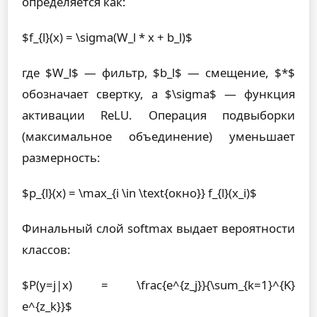
определяется как:
$f_{l}(x) = \sigma(W_l * x + b_l)$
где $W_l$ — фильтр, $b_l$ — смещение, $*$
обозначает свертку, а $\sigma$ — функция
активации ReLU. Операция подвыборки
(максимальное объединение) уменьшает
размерность:
$p_{l}(x) = \max_{i \in \text{окно}} f_{l}(x_i)$
Финальный слой softmax выдает вероятности
классов:
$P(y=j|x) = \frac{e^{z_j}}{\sum_{k=1}^{K}
e^{z_k}}$