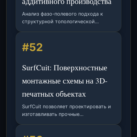
аддитивного производства
Анализ фазо-полевого подхода к
структурной топологической
оптимизации в 3D-печати с учетом
ограничений по напряжениям и
#52
возможностей многоуровневого/
многоматериального моделирования.
Включает условия оптимальности,
SurfCuit: Поверхностные
численные алгоритмы и
экспериментальную проверку.
монтажные схемы на 3D-
печатных объектах
SurfCuit позволяет проектировать и
изготавливать прочные
электрические цепи на поверхностях
3D-печатных объектов с