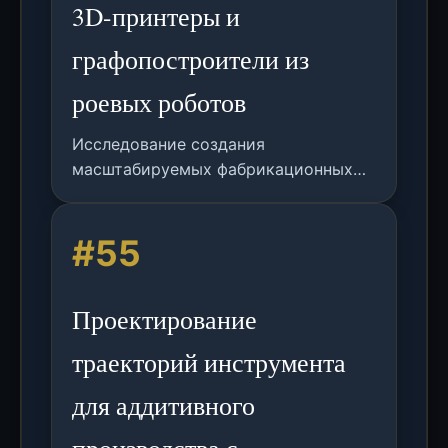
3D-принтеры и
графопостроители из
роевых роботов
Исследование создания
масштабируемых фабрикационных
машин по требованию с
использованием роевых роботов.
#55
Демонстрация построения X-Y-Z
графопостроителей и 3D-принтеров
с роботами toio и 3D-печатными
Проектирование
модулями.
траекторий инструмента
для аддитивного