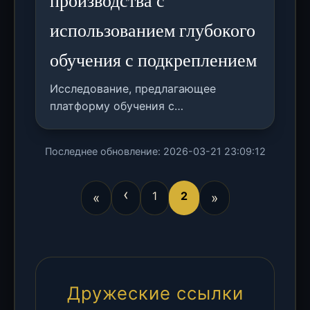
производства с
использованием глубокого
обучения с подкреплением
Исследование, предлагающее
платформу обучения с
подкреплением для динамического
поиска оптимальных стратегий
Последнее обновление: 2026-03-21 23:09:12
построения траекторий в
металлическом аддитивном
‹
производстве, преодолевая
1
2
«
»
проблемы высокоразмерного
пространства проектирования.
Дружеские ссылки