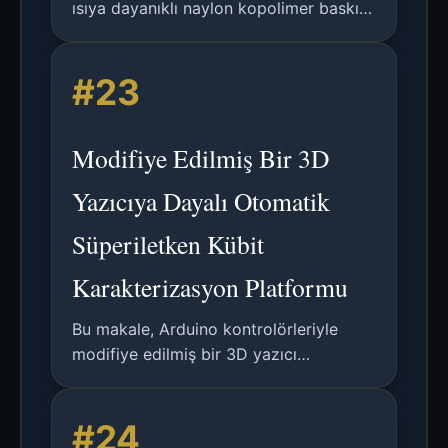
ısıya dayanıklı naylon kopolimer baskısı
için bir yöntem; malzeme bozulması
olmadan otoklavlanabilir KKD üretimini
#23
mümkün kılar.
Modifiye Edilmiş Bir 3D
Yazıcıya Dayalı Otomatik
Süperiletken Kübit
Karakterizasyon Platformu
Bu makale, Arduino kontrolörleriyle
modifiye edilmiş bir 3D yazıcı
kullanarak Josephson bağlantılarının
normal durum direncini ölçmek için
#24
düşük maliyetli otomatik bir prob