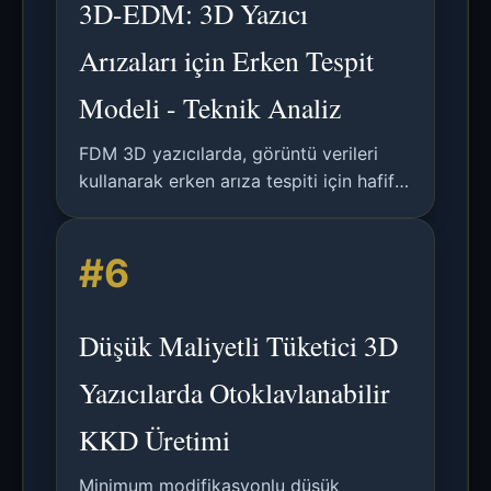
3D-EDM: 3D Yazıcı
Arızaları için Erken Tespit
Modeli - Teknik Analiz
FDM 3D yazıcılarda, görüntü verileri
kullanarak erken arıza tespiti için hafif
bir CNN tabanlı model analizi; %93'ün
üzerinde doğruluk oranına ulaşıyor.
#6
Düşük Maliyetli Tüketici 3D
Yazıcılarda Otoklavlanabilir
KKD Üretimi
Minimum modifikasyonlu düşük