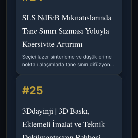
istasyonu sunmakta ve %28-51 zaman
tasarrufu sağlamaktadır.
SLS NdFeB Mıknatıslarında
Tane Sınırı Sızması Yoluyla
Koersivite Artırımı
Seçici lazer sinterleme ve düşük erime
noktalı alaşımlarla tane sınırı difüzyonu
kullanılarak eklemeli imalatla üretilen
NdFeB mıknatıslarda koersivite
#25
artırımının analizi.
3Ddayinji | 3D Baskı,
Eklemeli İmalat ve Teknik
Dokümantasyon Rehberi