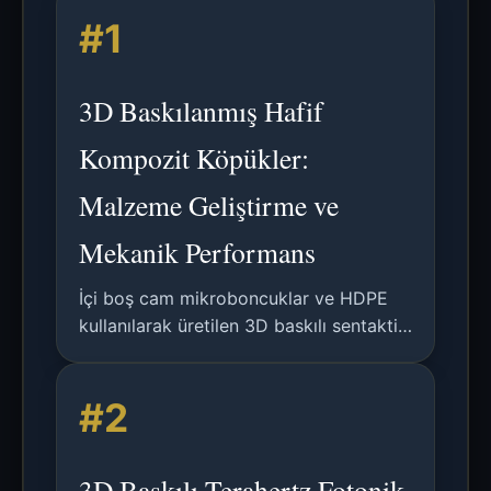
#1
3D Baskılanmış Hafif
Kompozit Köpükler:
Malzeme Geliştirme ve
Mekanik Performans
İçi boş cam mikroboncuklar ve HDPE
kullanılarak üretilen 3D baskılı sentaktik
köpük kompozitlerin, hafif uygulamalar
için reoloji, termal genleşme ve mekanik
#2
özellikler odağında analizi.
3D Baskılı Terahertz Fotonik