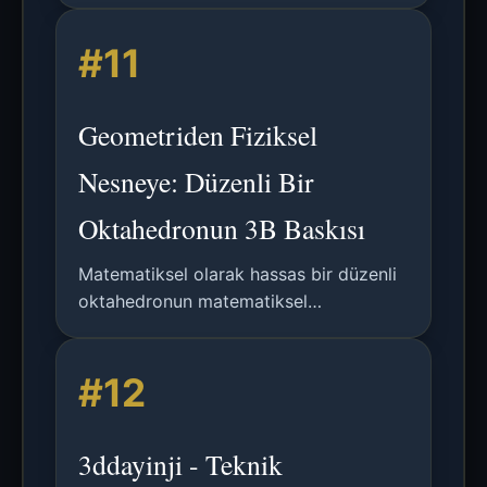
#11
Geometriden Fiziksel
Nesneye: Düzenli Bir
Oktahedronun 3B Baskısı
Matematiksel olarak hassas bir düzenli
oktahedronun matematiksel
modellemesi, OpenSCAD uygulaması ve
3B baskı için pratik hususları
#12
detaylandıran teknik bir kılavuz.
3ddayinji - Teknik