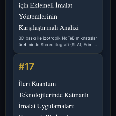
için Eklemeli İmalat
Yöntemlerinin
Karşılaştırmalı Analizi
3D baskı ile izotropik NdFeB mıknatıslar
üretiminde Stereolitografi (SLA), Erimiş
Filament Üretimi (FFF) ve Seçici Lazer
Sinterleme (SLS) yöntemlerinin
#17
manyetik özellikler, proses kabiliyetleri
ve uygulamalar açısından detaylı
karşılaştırması.
İleri Kuantum
Teknolojilerinde Katmanlı
İmalat Uygulamaları: