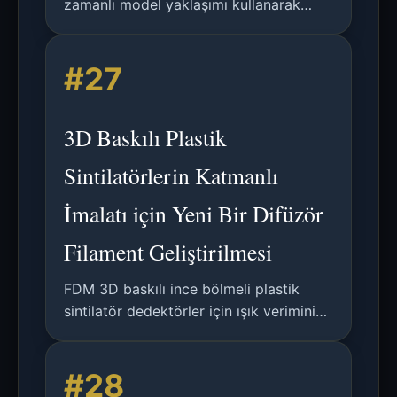
zamanlı model yaklaşımı kullanarak
delta 3B yazıcılarda verimli titreşim
bastırma için yeni bir metodoloji; 23
#27
kata varan hesaplama hızlanması
sağlanmıştır.
3D Baskılı Plastik
Sintilatörlerin Katmanlı
İmalatı için Yeni Bir Difüzör
Filament Geliştirilmesi
FDM 3D baskılı ince bölmeli plastik
sintilatör dedektörler için ışık verimini
artırmayı ve optik sızıntıyı azaltmayı
amaçlayan beyaz yansıtıcı filament
#28
araştırması.