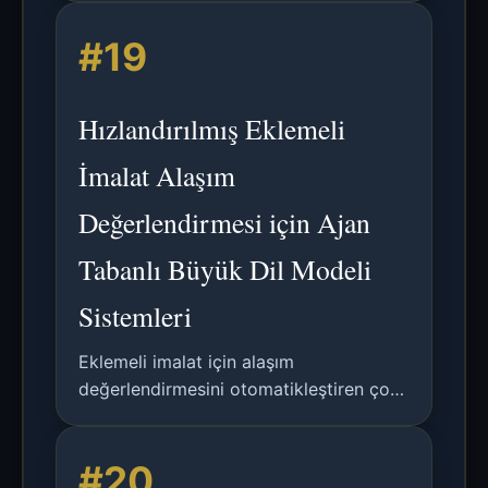
otonom karar alma mekanizmalarını
#19
entegre eden çok ajanlı bir Büyük Dil
Modeli çerçevesinin analizi.
Hızlandırılmış Eklemeli
İmalat Alaşım
Değerlendirmesi için Ajan
Tabanlı Büyük Dil Modeli
Sistemleri
Eklemeli imalat için alaşım
değerlendirmesini otomatikleştiren çok
ajanlı bir Büyük Dil Modeli çerçevesinin
analizi; CALPHAD, proses simülasyonu
#20
ve hata tahmini konularını kapsar.