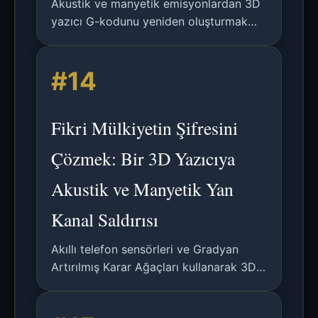
Akustik ve manyetik emisyonlardan 3D
yazıcı G-kodunu yeniden oluşturmak
için akıllı telefon sensörlerini kullanan
yeni bir yan kanal saldırısı analizi, ciddi
#14
bir Fikri Mülkiyet hırsızlığı riski
oluşturuyor.
Fikri Mülkiyetin Şifresini
Çözmek: Bir 3D Yazıcıya
Akustik ve Manyetik Yan
Kanal Saldırısı
Akıllı telefon sensörleri ve Gradyan
Artırılmış Karar Ağaçları kullanarak 3D
yazıcı yan kanal emisyonlarından G-
kodu yeniden yapılandırmasını gösteren