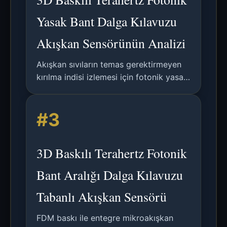
Yasak Bant Dalga Kılavuzu
Akışkan Sensörünün Analizi
Akışkan sıvıların temas gerektirmeyen
kırılma indisi izlemesi için fotonik yasak
bant dalga kılavuzları kullanan yeni bir
3D baskılı terahertz sensörünün teknik
#3
analizi.
3D Baskılı Terahertz Fotonik
Bant Aralığı Dalga Kılavuzu
Tabanlı Akışkan Sensörü
FDM baskı ile entegre mikroakışkan