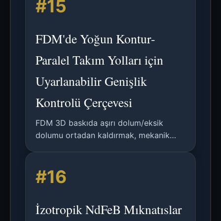
#15
bir uygulayıcı makalesinin analizi.
FDM'de Yoğun Kontur-
Paralel Takım Yolları için
Uyarlanabilir Genişlik
Kontrolü Çerçevesi
FDM 3D baskıda aşırı dolum/eksik
dolumu ortadan kaldırmak, mekanik
özellikleri iyileştirmek ve geri basınç
telafisini sağlamak için uyarlanabilir
#16
genişlikli takım yolları oluşturmaya
yönelik yeni bir çerçevenin analizi.
İzotropik NdFeB Mıknatıslar