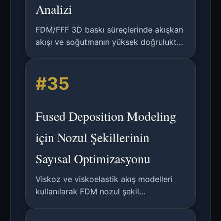
Analizi
FDM/FFF 3D baskı süreçlerinde akışkan
akışı ve soğutmanın yüksek doğrulukta
simülasyonu için yeni bir ön
izleme/sonlu hacim yönteminin detaylı
#35
analizi.
Fused Deposition Modeling
için Nozul Şekillerinin
Sayısal Optimizasyonu
Viskoz ve viskoelastik akış modelleri
kullanılarak FDM nozul şekil
optimizasyonu üzerine karşılaştırmalı
bir çalışma, esnek bir geometrik