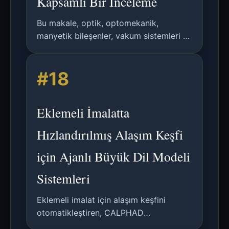
Kapsamlı Bir İnceleme
Bu makale, optik, optomekanik,
manyetik bileşenler, vakum sistemleri ve
gelecek gelişim yönelimlerini kapsayan
kuantum teknolojisi alanındaki katmanlı
#18
imalat uygulamalarını gözden
geçirmektedir.
Eklemeli İmalatta
Hızlandırılmış Alaşım Keşfi
için Ajanlı Büyük Dil Modeli
Sistemleri
Eklemeli imalat için alaşım keşfini
otomatikleştiren, CALPHAD
simülasyonları, süreç modellemesi ve