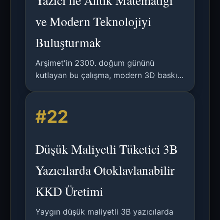
Yazıcı ile Antik Matematiği
ve Modern Teknolojiyi
Buluşturmak
Arşimet'in 2300. doğum gününü
kutlayan bu çalışma, modern 3D baskı
teknolojisi kullanarak onun mekanik
yöntemlerini ve geometrik ispatlarını
#22
yeniden oluşturmayı ve anlamayı
keşfediyor.
Düşük Maliyetli Tüketici 3B
Yazıcılarda Otoklavlanabilir
KKD Üretimi
Yaygın düşük maliyetli 3B yazıcılarda