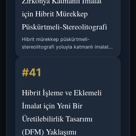
Zirkonya Katmanlı İmalat
için Hibrit Mürekkep
Püskürtmeli-Stereolitografi
Hibrit mürekkep püskürtmeli-
stereolitografi yoluyla katmanlı imalat
için UV ile kürlenebilir zirkonya
kolloidlerinin analizi; mürekkep
#41
formülasyonu, baskılanabilirlik ve
yüksek yoğunluğa sinterleme üzerine
odaklanılmıştır.
Hibrit İşleme ve Eklemeli
İmalat için Yeni Bir
Üretilebilirlik Tasarımı
(DFM) Yaklaşımı