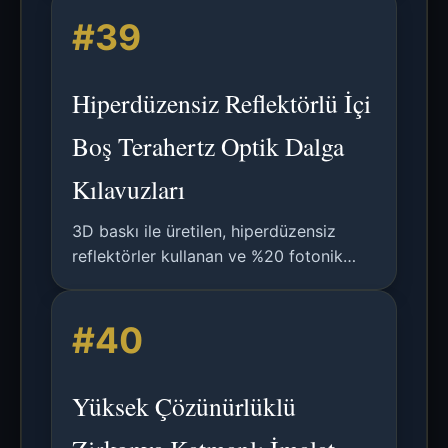
tarama kullanan yenilikçi bir yarım
#39
tonlama tekniği.
Hiperdüzensiz Reflektörlü İçi
Boş Terahertz Optik Dalga
Kılavuzları
3D baskı ile üretilen, hiperdüzensiz
reflektörler kullanan ve %20 fotonik
bant aralığına sahip yenilikçi içi boş
THz dalga kılavuzlarının analizi.
#40
Yüksek Çözünürlüklü