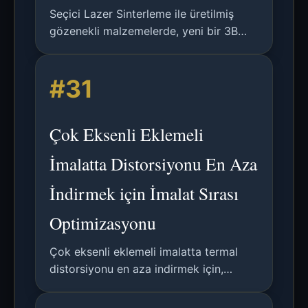
Seçici Lazer Sinterleme ile üretilmiş
gözenekli malzemelerde, yeni bir 3B
çok katmanlı termo-yapısal faz-alanı
simülasyon çerçevesi kullanılarak kalıntı
#31
gerilim ve plastik şekil değişiminin
evriminin detaylı analizi.
Çok Eksenli Eklemeli
İmalatta Distorsiyonu En Aza
İndirmek için İmalat Sırası
Optimizasyonu
Çok eksenli eklemeli imalatta termal
distorsiyonu en aza indirmek için,
sözde-zaman alanı kodlaması ve
gradyan tabanlı optimizasyon kullanan