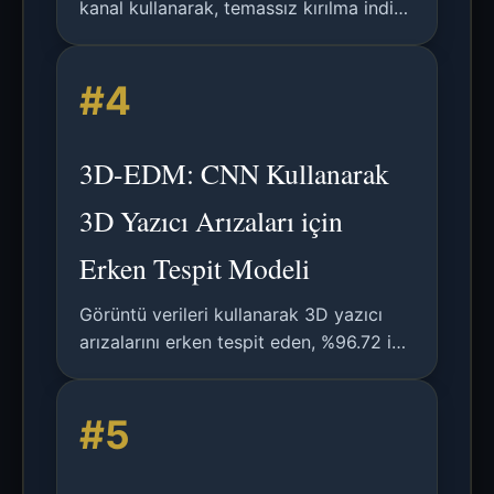
kanal kullanarak, temassız kırılma indisi
izleme için THz bandında çalışan 3D
baskılı bir Bragg dalga kılavuzu
#4
rezonans akışkan sensörünün analizi.
3D-EDM: CNN Kullanarak
3D Yazıcı Arızaları için
Erken Tespit Modeli
Görüntü verileri kullanarak 3D yazıcı
arızalarını erken tespit eden, %96.72 ikili
ve %93.38 çok sınıflı doğruluk elde
eden hafif CNN tabanlı bir model.
#5