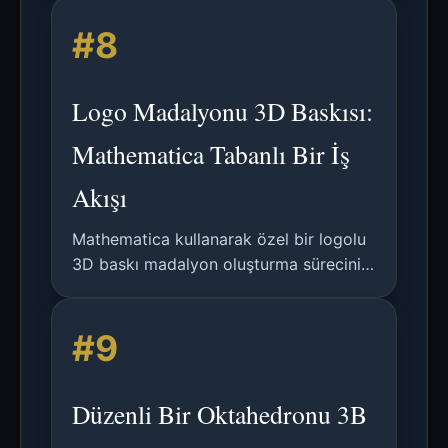
üretiminde 3D baskı teknolojisinin
#8
kullanımının analizi.
Logo Madalyonu 3D Baskısı:
Mathematica Tabanlı Bir İş
Akışı
Mathematica kullanarak özel bir logolu
3D baskı madalyon oluşturma sürecini,
görüntü işleme ve STL dosyası
oluşturma adımlarıyla detaylandıran
#9
teknik bir kılavuz.
Düzenli Bir Oktahedronu 3B