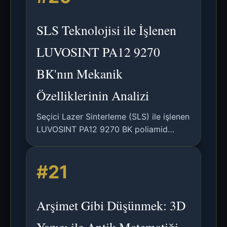
SLS Teknolojisi ile İşlenen
LUVOSINT PA12 9270
BK'nın Mekanik
Özelliklerinin Analizi
Seçici Lazer Sinterleme (SLS) ile işlenen
LUVOSINT PA12 9270 BK poliamid
malzemesinin mekanik özelliklerini
analiz eden bir lisans tezi; çekme testi,
#21
parçacık analizi ve yüzey pürüzlülüğü
ölçümünü içerir.
Arşimet Gibi Düşünmek: 3D