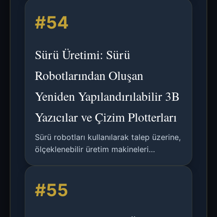
yönelimlerini derinlemesine inceleyen
#54
bir çalışma.
Sürü Üretimi: Sürü
Robotlarından Oluşan
Yeniden Yapılandırılabilir 3B
Yazıcılar ve Çizim Plotterları
Sürü robotları kullanılarak talep üzerine,
ölçeklenebilir üretim makineleri
oluşturulması üzerine araştırma. toio
robotları ve 3B baskılı aksesuarlarla X-
#55
Y-Z plotterları ve 3B yazıcıların inşasını
gösterir.