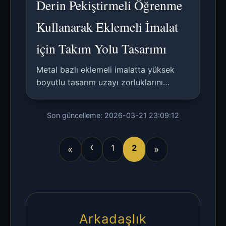
Derin Pekiştirmeli Öğrenme
Kullanarak Eklemeli İmalat
için Takım Yolu Tasarımı
Metal bazlı eklemeli imalatta yüksek
boyutlu tasarım uzayı zorluklarını
aşarak optimal takım yolu stratejilerini
dinamik olarak öğrenmek için bir
Son güncelleme: 2026-03-21 23:09:12
pekiştirmeli öğrenme platformu öneren
bir araştırma makalesi.
‹
1
2
«
»
Arkadaşlık