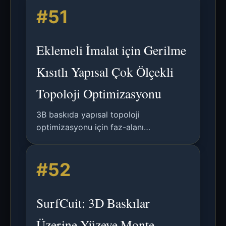
#51
Eklemeli İmalat için Gerilme
Kısıtlı Yapısal Çok Ölçekli
Topoloji Optimizasyonu
3B baskıda yapısal topoloji
optimizasyonu için faz-alanı
yaklaşımının, gerilme kısıtları ve çok
ölçekli/çoklu malzeme yetenekleri ile
#52
birlikte analizi. Optimallik koşulları,
sayısal algoritmalar ve deneysel
doğrulama içerir.
SurfCuit: 3D Baskılar
Üzerine Yüzeye Monte