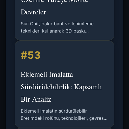
Devreler
SurfCuit, bakır bant ve lehimleme
teknikleri kullanarak 3D baskı
yüzeylerde dayanıklı elektrik
devrelerinin tasarımını ve üretimini
#53
sağlar, karmaşık muhafaza tasarımını
ortadan kaldırır.
Eklemeli İmalatta
Sürdürülebilirlik: Kapsamlı
Bir Analiz
Eklemeli imalatın sürdürülebilir
üretimdeki rolünü, teknolojileri, çevresel
faydaları, zorlukları ve gelecek