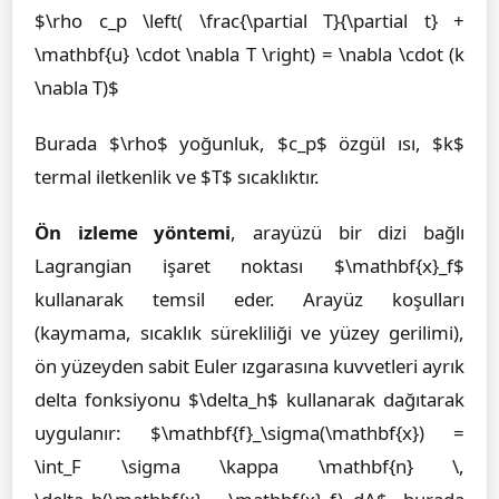
$\rho c_p \left( \frac{\partial T}{\partial t} +
\mathbf{u} \cdot \nabla T \right) = \nabla \cdot (k
\nabla T)$
Burada $\rho$ yoğunluk, $c_p$ özgül ısı, $k$
termal iletkenlik ve $T$ sıcaklıktır.
Ön izleme yöntemi
, arayüzü bir dizi bağlı
Lagrangian işaret noktası $\mathbf{x}_f$
kullanarak temsil eder. Arayüz koşulları
(kaymama, sıcaklık sürekliliği ve yüzey gerilimi),
ön yüzeyden sabit Euler ızgarasına kuvvetleri ayrık
delta fonksiyonu $\delta_h$ kullanarak dağıtarak
uygulanır: $\mathbf{f}_\sigma(\mathbf{x}) =
\int_F \sigma \kappa \mathbf{n} \,