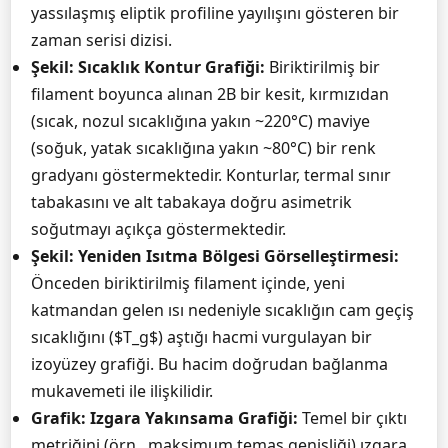
yassılaşmış eliptik profiline yayılışını gösteren bir
zaman serisi dizisi.
Şekil: Sıcaklık Kontur Grafiği:
Biriktirilmiş bir
filament boyunca alınan 2B bir kesit, kırmızıdan
(sıcak, nozul sıcaklığına yakın ~220°C) maviye
(soğuk, yatak sıcaklığına yakın ~80°C) bir renk
gradyanı göstermektedir. Konturlar, termal sınır
tabakasını ve alt tabakaya doğru asimetrik
soğutmayı açıkça göstermektedir.
Şekil: Yeniden Isıtma Bölgesi Görselleştirmesi:
Önceden biriktirilmiş filament içinde, yeni
katmandan gelen ısı nedeniyle sıcaklığın cam geçiş
sıcaklığını ($T_g$) aştığı hacmi vurgulayan bir
izoyüzey grafiği. Bu hacim doğrudan bağlanma
mukavemeti ile ilişkilidir.
Grafik: Izgara Yakınsama Grafiği:
Temel bir çıktı
metriğini (örn., maksimum temas genişliği) ızgara