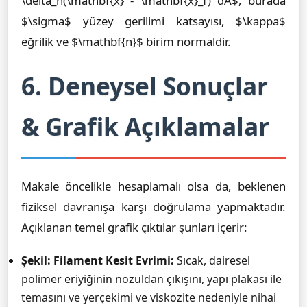
\delta_h(\mathbf{x} - \mathbf{x}_f) dA$, burada
$\sigma$ yüzey gerilimi katsayısı, $\kappa$
eğrilik ve $\mathbf{n}$ birim normaldir.
6. Deneysel Sonuçlar
& Grafik Açıklamalar
Makale öncelikle hesaplamalı olsa da, beklenen
fiziksel davranışa karşı doğrulama yapmaktadır.
Açıklanan temel grafik çıktılar şunları içerir:
Şekil: Filament Kesit Evrimi:
Sıcak, dairesel
polimer eriyiğinin nozuldan çıkışını, yapı plakası ile
temasını ve yerçekimi ve viskozite nedeniyle nihai