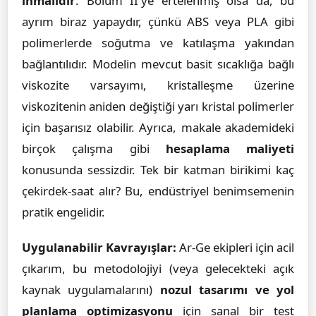
ihmalidir
. Bölüm II'ye ertelenmiş olsa da, bu
ayrım biraz yapaydır, çünkü ABS veya PLA gibi
polimerlerde soğutma ve katılaşma yakından
bağlantılıdır. Modelin mevcut basit sıcaklığa bağlı
viskozite varsayımı, kristalleşme üzerine
viskozitenin aniden değiştiği yarı kristal polimerler
için başarısız olabilir. Ayrıca, makale akademideki
birçok çalışma gibi
hesaplama maliyeti
konusunda sessizdir. Tek bir katman birikimi kaç
çekirdek-saat alır? Bu, endüstriyel benimsemenin
pratik engelidir.
Uygulanabilir Kavrayışlar:
Ar-Ge ekipleri için acil
çıkarım, bu metodolojiyi (veya gelecekteki açık
kaynak uygulamalarını)
nozul tasarımı ve yol
planlama optimizasyonu
için sanal bir test