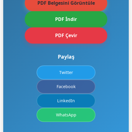
PDF Belgesini Görüntüle
PDF İndir
PDF Çevir
Paylaş
Twitter
Facebook
LinkedIn
WhatsApp