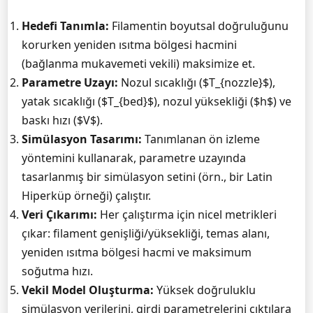
Hedefi Tanımla:
Filamentin boyutsal doğruluğunu
korurken yeniden ısıtma bölgesi hacmini
(bağlanma mukavemeti vekili) maksimize et.
Parametre Uzayı:
Nozul sıcaklığı ($T_{nozzle}$),
yatak sıcaklığı ($T_{bed}$), nozul yüksekliği ($h$) ve
baskı hızı ($V$).
Simülasyon Tasarımı:
Tanımlanan ön izleme
yöntemini kullanarak, parametre uzayında
tasarlanmış bir simülasyon setini (örn., bir Latin
Hiperküp örneği) çalıştır.
Veri Çıkarımı:
Her çalıştırma için nicel metrikleri
çıkar: filament genişliği/yüksekliği, temas alanı,
yeniden ısıtma bölgesi hacmi ve maksimum
soğutma hızı.
Vekil Model Oluşturma:
Yüksek doğruluklu
simülasyon verilerini, girdi parametrelerini çıktılara