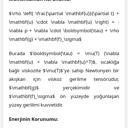
$\rho \left( \frac{\partial \mathbf{u}}{\partial t} +
\mathbf{u} \cdot \nabla \mathbf{u} \right) = -
\nabla p + \nabla \cdot \boldsymbol{\tau} + \rho
\mathbf{g} + \mathbf{f}_\sigma$
Burada $\boldsymbol{\tau} = \mu(T) (\nabla
\mathbf{u} + \nabla \mathbf{u}^T)$, sıcaklığa
bağlı viskozite $\mu(T)$'ye sahip Newtonyen bir
akışkan için viskoz gerilme tensörüdür,
$\mathbf{g}$ yerçekimidir ve
$\mathbf{f}_\sigma$ ön yüzeyde yoğunlaşan
yüzey gerilimi kuvvetidir.
Enerjinin Korunumu: