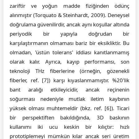
zariftir ve yoğun madde fiziğinden ödünç
alınmıştır (Torquato & Steinhardt, 2009). Deneysel
doğrulama güvenilirdir, ancak aynı koşullar altında
periyodik bir yapıyla doğrudan bir
karşılaştırmanın olmaması bariz bir eksikliktir. Bu
olmadan, 'üstün tolerans' iddiası kanıtlanmamış
olarak kalır. Ayrıca, kayıp performansı, son
teknoloji THz fiberlerine (örneğin, gözenekli
fiberler, ref. [7]) karşı kıyaslanmamıştır. %20'lik
bant aralığı etkileyicidir, ancak reçinenin
soğurması nedeniyle mutlak iletim kaybının
yüksek olması muhtemeldir (bkz. ref. [6]). Ticari
bir perspektiften bakıldığında, 3D baskının
kullanımı iki ucu keskin bir kılıçtır: hızlı
prototiplemeyi mümkün kılar ancak seri üretim