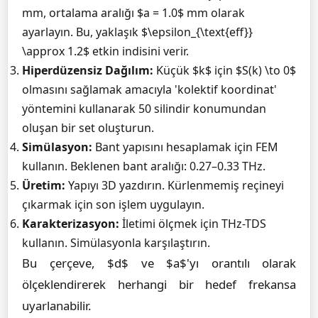
mm, ortalama aralığı $a = 1.0$ mm olarak
ayarlayın. Bu, yaklaşık $\epsilon_{\text{eff}}
\approx 1.2$ etkin indisini verir.
Hiperdüzensiz Dağılım:
Küçük $k$ için $S(k) \to 0$
olmasını sağlamak amacıyla 'kolektif koordinat'
yöntemini kullanarak 50 silindir konumundan
oluşan bir set oluşturun.
Simülasyon:
Bant yapısını hesaplamak için FEM
kullanın. Beklenen bant aralığı: 0.27–0.33 THz.
Üretim:
Yapıyı 3D yazdırın. Kürlenmemiş reçineyi
çıkarmak için son işlem uygulayın.
Karakterizasyon:
İletimi ölçmek için THz-TDS
kullanın. Simülasyonla karşılaştırın.
Bu çerçeve, $d$ ve $a$'yı orantılı olarak
ölçeklendirerek herhangi bir hedef frekansa
uyarlanabilir.