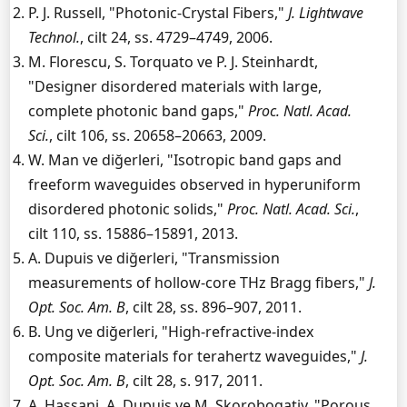
P. J. Russell, "Photonic-Crystal Fibers,"
J. Lightwave
Technol.
, cilt 24, ss. 4729–4749, 2006.
M. Florescu, S. Torquato ve P. J. Steinhardt,
"Designer disordered materials with large,
complete photonic band gaps,"
Proc. Natl. Acad.
Sci.
, cilt 106, ss. 20658–20663, 2009.
W. Man ve diğerleri, "Isotropic band gaps and
freeform waveguides observed in hyperuniform
disordered photonic solids,"
Proc. Natl. Acad. Sci.
,
cilt 110, ss. 15886–15891, 2013.
A. Dupuis ve diğerleri, "Transmission
measurements of hollow-core THz Bragg fibers,"
J.
Opt. Soc. Am. B
, cilt 28, ss. 896–907, 2011.
B. Ung ve diğerleri, "High-refractive-index
composite materials for terahertz waveguides,"
J.
Opt. Soc. Am. B
, cilt 28, s. 917, 2011.
A. Hassani, A. Dupuis ve M. Skorobogatiy, "Porous