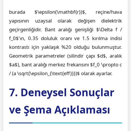
burada $\epsilon(\mathbf{r})$, reçine/hava
yapısının uzaysal olarak değişen dielektrik
geçirgenliğidir. Bant aralığı genişliği $\Delta f /
f_0$'ın, 0.35 doluluk oranı ve 1.5 kırılma indisi
kontrastı için yaklaşık %20 olduğu bulunmuştur.
Geometrik parametreler (silindir çapı $d$, aralık
$a$), bant aralığı merkez frekansını $f_0 \propto c
/ (a \sqrt{\epsilon_{\text{eff}}})$ olarak ayarlar.
7. Deneysel Sonuçlar
ve Şema Açıklaması