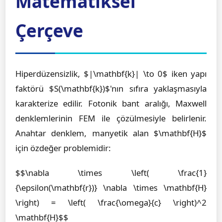
Matematiksel
Çerçeve
Hiperdüzensizlik, $|\mathbf{k}| \to 0$ iken yapı
faktörü $S(\mathbf{k})$'nın sıfıra yaklaşmasıyla
karakterize edilir. Fotonik bant aralığı, Maxwell
denklemlerinin FEM ile çözülmesiyle belirlenir.
Anahtar denklem, manyetik alan $\mathbf{H}$
için özdeğer problemidir:
$$\nabla \times \left( \frac{1}
{\epsilon(\mathbf{r})} \nabla \times \mathbf{H}
\right) = \left( \frac{\omega}{c} \right)^2
\mathbf{H}$$