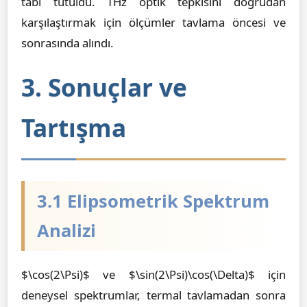
tabi tutuldu. THz optik tepkisini doğrudan
karşılaştırmak için ölçümler tavlama öncesi ve
sonrasında alındı.
3. Sonuçlar ve
Tartışma
3.1 Elipsometrik Spektrum
Analizi
$\cos(2\Psi)$ ve $\sin(2\Psi)\cos(\Delta)$ için
deneysel spektrumlar, termal tavlamadan sonra