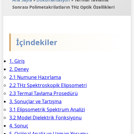
Sonrası Polimetakrilatların THz Optik Özellikleri
İçindekiler
1. Giriş
2. Deney
2.1 Numune Hazırlama
2.2 THz Spektroskopik Elipsometri
2.3 Termal Tavlama Prosedürü
3. Sonuçlar ve Tartışma
3.1 Elipsometrik Spektrum Analizi
3.2 Model Dielektrik Fonksiyonu
4. Sonuç
5. Orijinal Analiz ve Uzman Yorumu