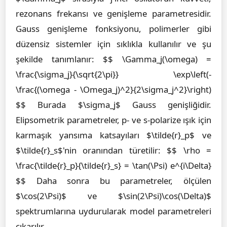
rezonans frekansı ve genişleme parametresidir.
Gauss genişleme fonksiyonu, polimerler gibi
düzensiz sistemler için sıklıkla kullanılır ve şu
şekilde tanımlanır: $$ \Gamma_j(\omega) =
\frac{\sigma_j}{\sqrt{2\pi}} \exp\left(-
\frac{(\omega - \Omega_j)^2}{2\sigma_j^2}\right)
$$ Burada $\sigma_j$ Gauss genişliğidir.
Elipsometrik parametreler, p- ve s-polarize ışık için
karmaşık yansıma katsayıları $\tilde{r}_p$ ve
$\tilde{r}_s$'nin oranından türetilir: $$ \rho =
\frac{\tilde{r}_p}{\tilde{r}_s} = \tan(\Psi) e^{i\Delta}
$$ Daha sonra bu parametreler, ölçülen
$\cos(2\Psi)$ ve $\sin(2\Psi)\cos(\Delta)$
spektrumlarına uydurularak model parametreleri
çıkarılır.