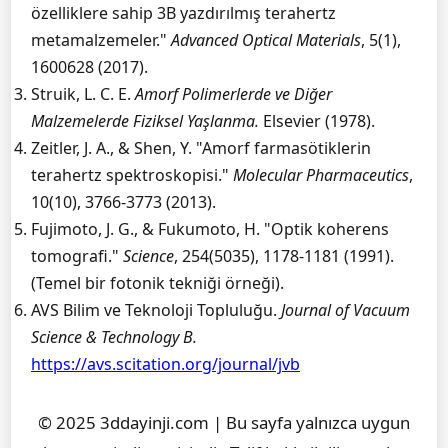
özelliklere sahip 3B yazdırılmış terahertz
metamalzemeler."
Advanced Optical Materials
, 5(1),
1600628 (2017).
Struik, L. C. E.
Amorf Polimerlerde ve Diğer
Malzemelerde Fiziksel Yaşlanma.
Elsevier (1978).
Zeitler, J. A., & Shen, Y. "Amorf farmasötiklerin
terahertz spektroskopisi."
Molecular Pharmaceutics
,
10(10), 3766-3773 (2013).
Fujimoto, J. G., & Fukumoto, H. "Optik koherens
tomografi."
Science
, 254(5035), 1178-1181 (1991).
(Temel bir fotonik tekniği örneği).
AVS Bilim ve Teknoloji Topluluğu.
Journal of Vacuum
Science & Technology B.
https://avs.scitation.org/journal/jvb
© 2025 3ddayinji.com | Bu sayfa yalnızca uygun