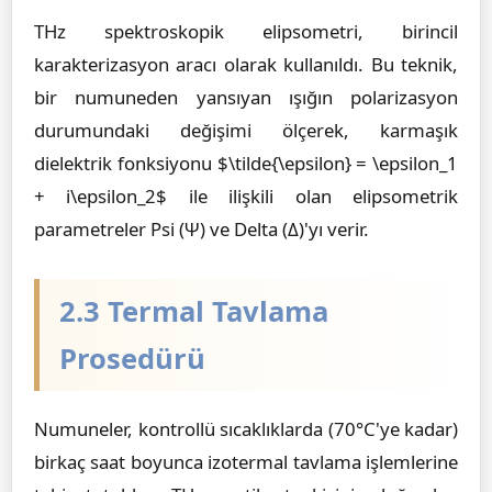
THz spektroskopik elipsometri, birincil
karakterizasyon aracı olarak kullanıldı. Bu teknik,
bir numuneden yansıyan ışığın polarizasyon
durumundaki değişimi ölçerek, karmaşık
dielektrik fonksiyonu $\tilde{\epsilon} = \epsilon_1
+ i\epsilon_2$ ile ilişkili olan elipsometrik
parametreler Psi (Ψ) ve Delta (Δ)'yı verir.
2.3 Termal Tavlama
Prosedürü
Numuneler, kontrollü sıcaklıklarda (70°C'ye kadar)
birkaç saat boyunca izotermal tavlama işlemlerine