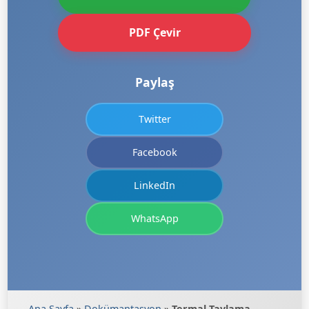
PDF Çevir
Paylaş
Twitter
Facebook
LinkedIn
WhatsApp
Ana Sayfa
»
Dokümantasyon
»
Termal Tavlama