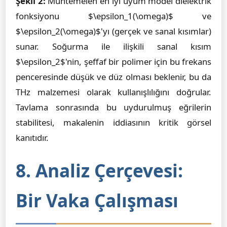
Şekil 2:
Muhtemelen en iyi uyum model dielektrik
fonksiyonu $\epsilon_1(\omega)$ ve
$\epsilon_2(\omega)$'yı (gerçek ve sanal kısımlar)
sunar. Soğurma ile ilişkili sanal kısım
$\epsilon_2$'nin, şeffaf bir polimer için bu frekans
penceresinde düşük ve düz olması beklenir, bu da
THz malzemesi olarak kullanışlılığını doğrular.
Tavlama sonrasında bu uydurulmuş eğrilerin
stabilitesi, makalenin iddiasının kritik görsel
kanıtıdır.
8. Analiz Çerçevesi:
Bir Vaka Çalışması