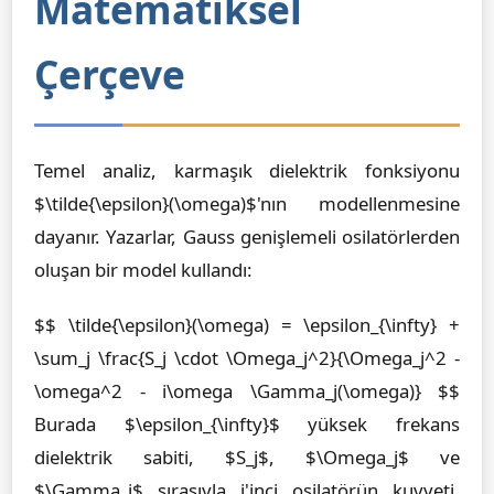
Matematiksel
Çerçeve
Temel analiz, karmaşık dielektrik fonksiyonu
$\tilde{\epsilon}(\omega)$'nın modellenmesine
dayanır. Yazarlar, Gauss genişlemeli osilatörlerden
oluşan bir model kullandı:
$$ \tilde{\epsilon}(\omega) = \epsilon_{\infty} +
\sum_j \frac{S_j \cdot \Omega_j^2}{\Omega_j^2 -
\omega^2 - i\omega \Gamma_j(\omega)} $$
Burada $\epsilon_{\infty}$ yüksek frekans
dielektrik sabiti, $S_j$, $\Omega_j$ ve
$\Gamma_j$ sırasıyla j'inci osilatörün kuvveti,