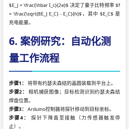
$E_J = \frac{\hbar I_c}{2e}$ 决定了量子比特频率 $f
= \frac{\sqrt{8E_J E_C} - E_C}{h}$，其中 $E_C$ 是
充电能量。
6. 案例研究：自动化测
量工作流程
步骤1：
将带有约瑟夫森结的晶圆装载到平台上。
步骤2：
相机捕获图像；目标检测识别约瑟夫森结
焊盘位置。
步骤3：
Arduino控制器将探针移动到目标坐标。
步骤4：
探针下降直至接触（力传感器触发停
止）。