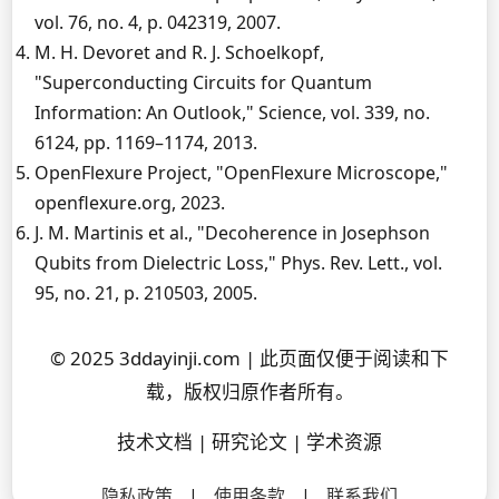
vol. 76, no. 4, p. 042319, 2007.
M. H. Devoret and R. J. Schoelkopf,
"Superconducting Circuits for Quantum
Information: An Outlook," Science, vol. 339, no.
6124, pp. 1169–1174, 2013.
OpenFlexure Project, "OpenFlexure Microscope,"
openflexure.org, 2023.
J. M. Martinis et al., "Decoherence in Josephson
Qubits from Dielectric Loss," Phys. Rev. Lett., vol.
95, no. 21, p. 210503, 2005.
© 2025 3ddayinji.com | 此页面仅便于阅读和下
载，版权归原作者所有。
技术文档 | 研究论文 | 学术资源
隐私政策
|
使用条款
|
联系我们