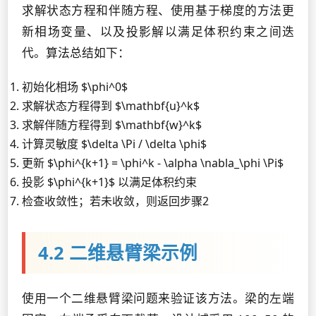
求解状态方程和伴随方程、使用基于梯度的方法更
新相场变量、以及投影解以满足体积约束之间迭
代。算法总结如下：
初始化相场 $\phi^0$
求解状态方程得到 $\mathbf{u}^k$
求解伴随方程得到 $\mathbf{w}^k$
计算灵敏度 $\delta \Pi / \delta \phi$
更新 $\phi^{k+1} = \phi^k - \alpha \nabla_\phi \Pi$
投影 $\phi^{k+1}$ 以满足体积约束
检查收敛性；若未收敛，则返回步骤2
4.2 二维悬臂梁示例
使用一个二维悬臂梁问题来验证该方法。梁的左端