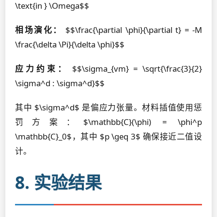
\text{in } \Omega$$
相场演化：
$$\frac{\partial \phi}{\partial t} = -M
\frac{\delta \Pi}{\delta \phi}$$
应力约束：
$$\sigma_{vm} = \sqrt{\frac{3}{2}
\sigma^d : \sigma^d}$$
其中 $\sigma^d$ 是偏应力张量。材料插值使用惩
罚方案：$\mathbb{C}(\phi) = \phi^p
\mathbb{C}_0$，其中 $p \geq 3$ 确保接近二值设
计。
8. 实验结果