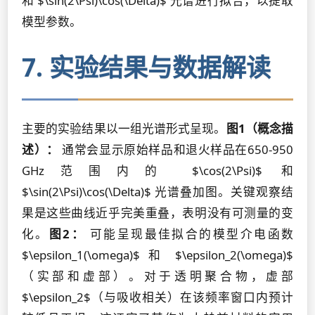
和 $\sin(2\Psi)\cos(\Delta)$ 光谱进行拟合，以提取
模型参数。
7. 实验结果与数据解读
主要的实验结果以一组光谱形式呈现。
图1（概念描
述）：
通常会显示原始样品和退火样品在650-950
GHz范围内的 $\cos(2\Psi)$ 和
$\sin(2\Psi)\cos(\Delta)$ 光谱叠加图。关键观察结
果是这些曲线近乎完美重叠，表明没有可测量的变
化。
图2：
可能呈现最佳拟合的模型介电函数
$\epsilon_1(\omega)$ 和 $\epsilon_2(\omega)$
（实部和虚部）。对于透明聚合物，虚部
$\epsilon_2$（与吸收相关）在该频率窗口内预计