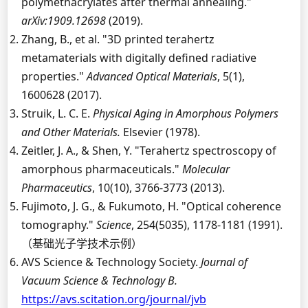
polymethacrylates after thermal annealing."
arXiv:1909.12698
(2019).
Zhang, B., et al. "3D printed terahertz
metamaterials with digitally defined radiative
properties."
Advanced Optical Materials
, 5(1),
1600628 (2017).
Struik, L. C. E.
Physical Aging in Amorphous Polymers
and Other Materials.
Elsevier (1978).
Zeitler, J. A., & Shen, Y. "Terahertz spectroscopy of
amorphous pharmaceuticals."
Molecular
Pharmaceutics
, 10(10), 3766-3773 (2013).
Fujimoto, J. G., & Fukumoto, H. "Optical coherence
tomography."
Science
, 254(5035), 1178-1181 (1991).
（基础光子学技术示例）
AVS Science & Technology Society.
Journal of
Vacuum Science & Technology B.
https://avs.scitation.org/journal/jvb