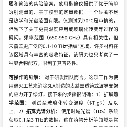
题和简洁的实验答案。使用椭偏仪提供了优于简单
透射测量的、基于模型的定量数据。一个显著不足
是热学和光谱范围有限。仅测试到70°C是审慎的，
但留下了关于更高温度应用或玻璃化转变等过程的
疑问。频率范围（650-950 GHz）具有相关性，但
未覆盖更广泛的0.1-10 THz“指纹”区域，许多材料在
该区域具有丰富的吸收特征。该研究也只考察了一
种聚合物配方，限制了其普适性。
可操作的见解：
对于研发团队而言，这项工作为使
用退火工艺来消除SLA制造的太赫兹透镜或波导支架
的应力开了绿灯。接下来的步骤很明确：1）
扩展热
学范围：
测试至玻璃化转变温度（$T_g$）及以
上。2）
拓宽光谱分析：
使用时域光谱（TDS）系统
获取0.1至3 THz的数据，这在药物分析等领域是常