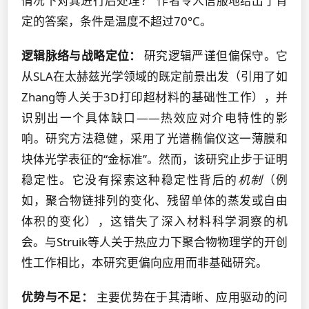
情况下对其进行后处理？”作者令人信服地给出了肯
定的答案，条件是温度不超过70°C。
逻辑脉络与战略定位：
研究逻辑严谨但偏保守。它
从SLA在太赫兹光学领域的既定前景出发（引用了如
Zhang等人关于3D打印超材料的基础性工作），并
识别出一个具体缺口——热效应对介电特性的影
响。研究方法稳健，采用了光谱椭偏仪这一薄膜和
块体光学表征的“金标准”。然而，该研究止步于证明
稳定性。它没有探索这种稳定性背后的
机制
（例
如，聚合物链排列的变化、残留单体的蒸发或自由
体积的变化），这错失了深入材料科学洞察的机
会。与Struik等人关于热应力下聚合物物理学的开创
性工作相比，本研究更偏向应用而非基础研究。
优势与不足：
主要优势在于其清晰、应用驱动的问