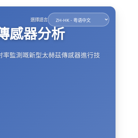
選擇語言
傳感器分析
射率監測嘅新型太赫茲傳感器進行技