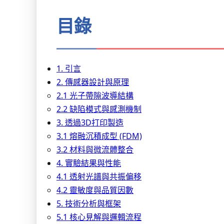
目錄
1. 引言
2. 傳感器設計與原理
2.1 光子帶隙波導結構
2.2 缺陷模式與感測機制
3. 透過3D打印製造
3.1 熔融沉積成型 (FDM)
3.2 材料與微流體整合
4. 實驗結果與性能
4.1 透射光譜與共振偏移
4.2 靈敏度與品質因數
5. 技術分析與框架
5.1 核心見解與邏輯流程