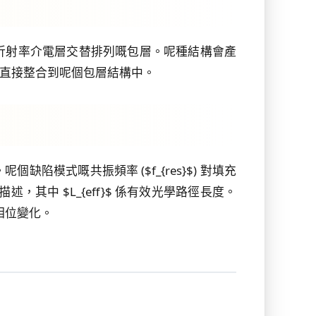
折射率介電層交替排列嘅包層。呢種結構會產
直接整合到呢個包層結構中。
式嘅共振頻率 ($f_{res}$) 對填充
$ 等公式描述，其中 $L_{eff}$ 係有效光學路徑長度。
同相位變化。