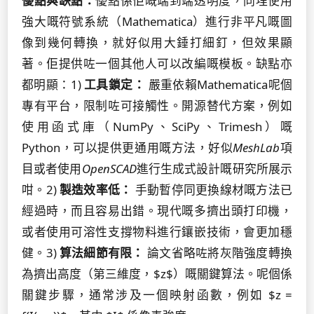
優點與缺點：
優點係佢嘅端到端透明度，同埋使用
強大嘅符號系統（Mathematica）進行非平凡嘅圖
像到幾何轉換，就好似用大錘打細釘，但效果顯
著。佢提供咗一個其他人可以改編嘅模板。缺點亦
都明顯：1)
工具鎖定：
嚴重依賴Mathematica呢個
專有平台，限制咗可接觸性。開源替代方案，例如
使用函式庫（NumPy、SciPy、Trimesh）嘅
Python，可以提供更通用嘅方法，好似
MeshLab
項
目或者使用
OpenSCAD
進行生成式設計嘅研究所展示
咁。2)
製造效率低：
手動暫停同更換線材嘅方法已
經過時，而且容易出錯。現代嘅多擠出頭打印機，
或者使用可溶性支撐物料進行鑲嵌技術，會更加穩
健。3)
算法細節有限：
論文省略咗將灰階強度轉換
為擠出高度（第三維度，$z$）嘅關鍵算法。呢個係
關鍵步驟，通常涉及一個映射函數，例如 $z =