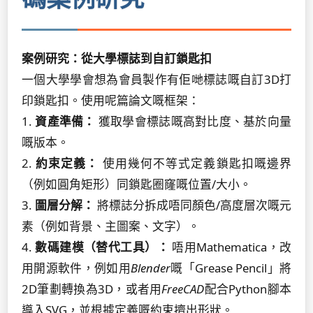
案例研究：從大學標誌到自訂鎖匙扣
一個大學學會想為會員製作有佢哋標誌嘅自訂3D打
印鎖匙扣。使用呢篇論文嘅框架：
1.
資產準備：
獲取學會標誌嘅高對比度、基於向量
嘅版本。
2.
約束定義：
使用幾何不等式定義鎖匙扣嘅邊界
（例如圓角矩形）同鎖匙圈窿嘅位置/大小。
3.
圖層分解：
將標誌分拆成唔同顏色/高度層次嘅元
素（例如背景、主圖案、文字）。
4.
數碼建模（替代工具）：
唔用Mathematica，改
用開源軟件，例如用
Blender
嘅「Grease Pencil」將
2D筆劃轉換為3D，或者用
FreeCAD
配合Python腳本
導入SVG，並根據定義嘅約束擠出形狀。