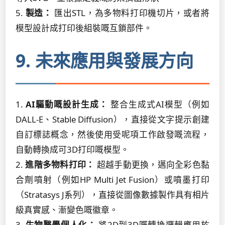
5.
製造：
匯出STL，為多物料打印機切片，或者將
模型設計成打印後組裝嘅互鎖部件。
9. 未來應用與發展方向
1.
AI驅動嘅設計生成：
整合生成式AI模型（例如
DALL-E、Stable Diffusion），直接從文字提示創建
自訂標誌概念，然後使用受呢項工作啟發嘅流程，
自動轉換成可3D打印嘅模型。
2.
進階多物料打印：
超越手動更換，邁向全彩色黏
合劑噴射（例如HP Multi Jet Fusion）或噴墨打印
（Stratasys J系列），直接從圖像數據製作具有相片
級真實感、漸變色嘅徽章。
3.
生物醫學個人化：
將2D到3D嘅轉換邏輯應用於