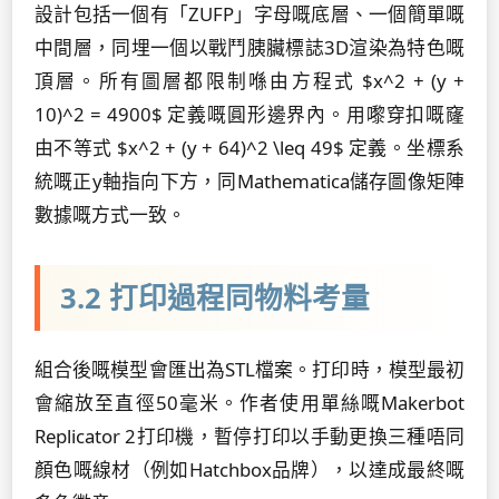
設計包括一個有「ZUFP」字母嘅底層、一個簡單嘅
中間層，同埋一個以戰鬥胰臟標誌3D渲染為特色嘅
頂層。所有圖層都限制喺由方程式 $x^2 + (y +
10)^2 = 4900$ 定義嘅圓形邊界內。用嚟穿扣嘅窿
由不等式 $x^2 + (y + 64)^2 \leq 49$ 定義。坐標系
統嘅正y軸指向下方，同Mathematica儲存圖像矩陣
數據嘅方式一致。
3.2 打印過程同物料考量
組合後嘅模型會匯出為STL檔案。打印時，模型最初
會縮放至直徑50毫米。作者使用單絲嘅Makerbot
Replicator 2打印機，暫停打印以手動更換三種唔同
顏色嘅線材（例如Hatchbox品牌），以達成最終嘅