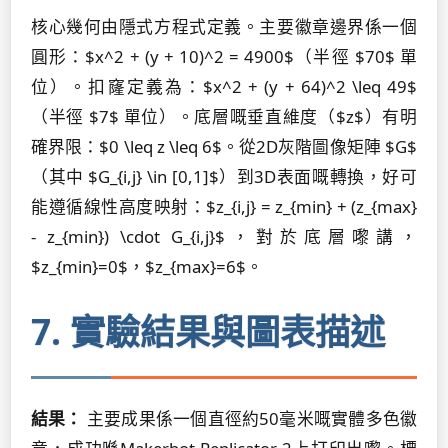
核心幾何由隱式方程式定義。主要徽章邊界係一個
圓形：$x^2 + (y + 10)^2 = 4900$（半徑 $70$ 單
位）。扣窿定義為：$x^2 + (y + 64)^2 \leq 49$
（半徑 $7$ 單位）。底層嘅垂直維度（$z$）有明
確界限：$0 \leq z \leq 6$。從2D灰階圖像矩陣 $G$
（其中 $G_{i,j} \in [0,1]$）到3D表面嘅轉換，好可
能遵循線性高度映射：$z_{i,j} = z_{min} + (z_{max}
- z_{min}) \cdot G_{i,j}$，對於底層嚟講，
$z_{min}=0$，$z_{max}=6$。
7. 實驗結果與圖表描述
結果：
主要成果係一個直徑約50毫米嘅實體多色徽