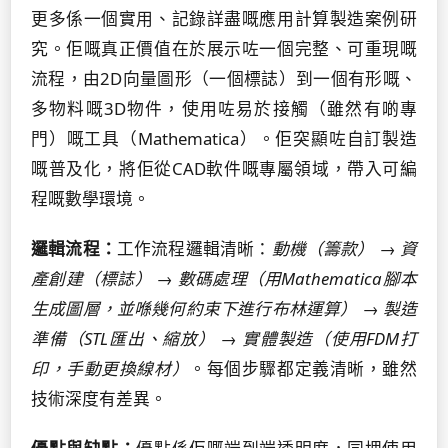
更多係一個實用、記錄詳盡嘅應用計算製造案例研
究。佢嘅真正價值在於展示咗一個完整、可重現嘅
流程，由2D向量圖形（一個標誌）到一個有形嘅、
多物料嘅3D物件，使用咗易於接觸（雖然有啲專
門）嘅工具（Mathematica）。佢突顯咗自訂製造
嘅普及化，將佢從CAD軟件嘅專屬領域，帶入可編
程嘅數學環境。
邏輯流程：
工作流程邏輯清晰：
動機（籌款）
→
資
產創建（標誌）
→
數碼處理（用Mathematica腳本
生成圖層，並喺幾何約束下進行布林運算）
→
製造
準備（STL匯出、縮放）
→
實體製造（使用FDM打
印，手動更換線材）
。每個步驟都定義清晰，雖然
技術深度有差異。