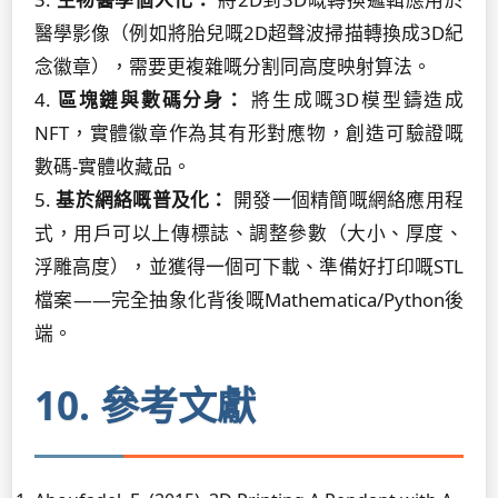
醫學影像（例如將胎兒嘅2D超聲波掃描轉換成3D紀
念徽章），需要更複雜嘅分割同高度映射算法。
4.
區塊鏈與數碼分身：
將生成嘅3D模型鑄造成
NFT，實體徽章作為其有形對應物，創造可驗證嘅
數碼-實體收藏品。
5.
基於網絡嘅普及化：
開發一個精簡嘅網絡應用程
式，用戶可以上傳標誌、調整參數（大小、厚度、
浮雕高度），並獲得一個可下載、準備好打印嘅STL
檔案——完全抽象化背後嘅Mathematica/Python後
端。
10. 參考文獻