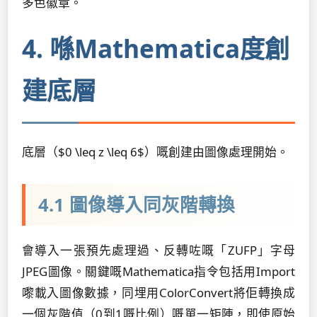
多色徽章。
4. 喺Mathematica度創
建底層
底層（$0 \leq z \leq 6$）嘅創建由圖像處理開始。
4.1 圖像導入同灰階轉換
會導入一張預先處理過、反轉咗嘅「ZUFP」字母
JPEG圖像。關鍵嘅Mathematica指令包括用
Import
嚟載入圖像數據，同埋用
ColorConvert
將佢轉換成
一個灰階值（0到1嘅比例）嘅單一矩陣，即使原始