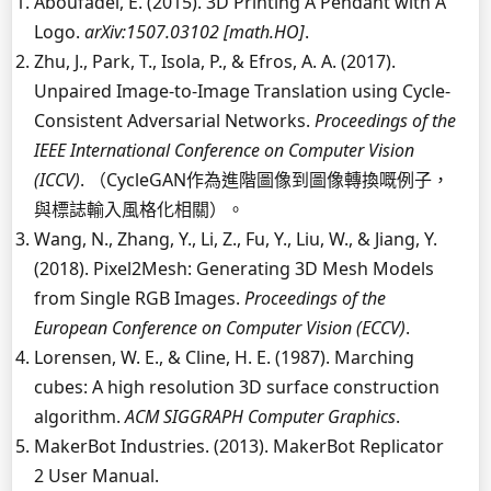
Aboufadel, E. (2015). 3D Printing A Pendant with A
Logo.
arXiv:1507.03102 [math.HO]
.
Zhu, J., Park, T., Isola, P., & Efros, A. A. (2017).
Unpaired Image-to-Image Translation using Cycle-
Consistent Adversarial Networks.
Proceedings of the
IEEE International Conference on Computer Vision
(ICCV)
. （CycleGAN作為進階圖像到圖像轉換嘅例子，
與標誌輸入風格化相關）。
Wang, N., Zhang, Y., Li, Z., Fu, Y., Liu, W., & Jiang, Y.
(2018). Pixel2Mesh: Generating 3D Mesh Models
from Single RGB Images.
Proceedings of the
European Conference on Computer Vision (ECCV)
.
Lorensen, W. E., & Cline, H. E. (1987). Marching
cubes: A high resolution 3D surface construction
algorithm.
ACM SIGGRAPH Computer Graphics
.
MakerBot Industries. (2013). MakerBot Replicator
2 User Manual.