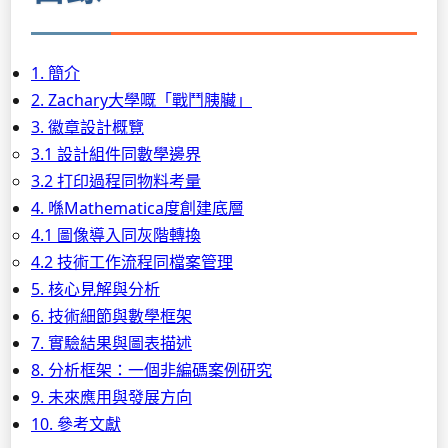
1. 簡介
2. Zachary大學嘅「戰鬥胰臟」
3. 徽章設計概覽
3.1 設計組件同數學邊界
3.2 打印過程同物料考量
4. 喺Mathematica度創建底層
4.1 圖像導入同灰階轉換
4.2 技術工作流程同檔案管理
5. 核心見解與分析
6. 技術細節與數學框架
7. 實驗結果與圖表描述
8. 分析框架：一個非編碼案例研究
9. 未來應用與發展方向
10. 參考文獻