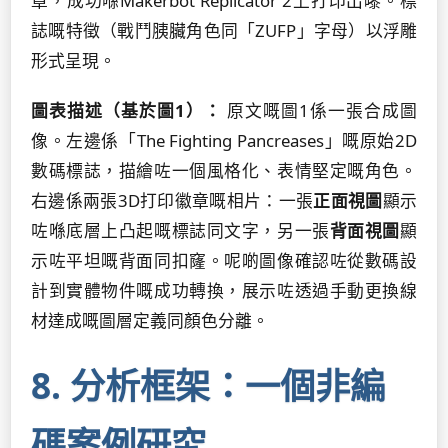
章，成功喺Makerbot Replicator 2上打印出嚟。標
誌嘅特徵（戰鬥胰臟角色同「ZUFP」字母）以浮雕
形式呈現。
圖表描述（基於圖1）：
原文嘅圖1係一張合成圖
像。左邊係「The Fighting Pancreases」嘅原始2D
數碼標誌，描繪咗一個風格化、表情堅定嘅角色。
右邊係兩張3D打印徽章嘅相片：一張
正面視圖
顯示
咗喺底層上凸起嘅標誌同文字，另一張
背面視圖
顯
示咗平坦嘅背面同扣窿。呢啲圖像確認咗從數碼設
計到實體物件嘅成功轉換，展示咗透過手動更換線
材達成嘅圖層定義同顏色分離。
8. 分析框架：一個非編
碼案例研究