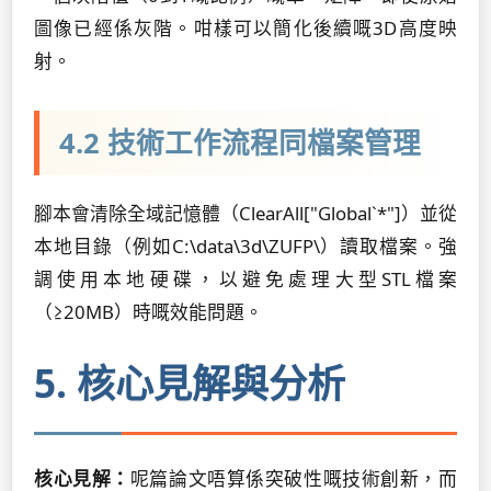
圖像已經係灰階。咁樣可以簡化後續嘅3D高度映
射。
4.2 技術工作流程同檔案管理
腳本會清除全域記憶體（
ClearAll["Global`*"]
）並從
本地目錄（例如
C:\data\3d\ZUFP\
）讀取檔案。強
調使用本地硬碟，以避免處理大型STL檔案
（≥20MB）時嘅效能問題。
5. 核心見解與分析
核心見解：
呢篇論文唔算係突破性嘅技術創新，而