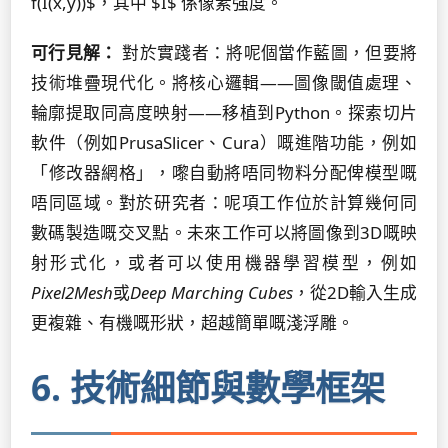
f(I(x,y))$，其中 $I$ 係像素強度。
可行見解：
對於實踐者：將呢個當作藍圖，但要將
技術堆疊現代化。將核心邏輯——圖像閾值處理、
輪廓提取同高度映射——移植到Python。探索切片
軟件（例如PrusaSlicer、Cura）嘅進階功能，例如
「修改器網格」，嚟自動將唔同物料分配俾模型嘅
唔同區域。對於研究者：呢項工作位於計算幾何同
數碼製造嘅交叉點。未來工作可以將圖像到3D嘅映
射形式化，或者可以使用機器學習模型，例如
Pixel2Mesh
或
Deep Marching Cubes
，從2D輸入生成
更複雜、有機嘅形狀，超越簡單嘅淺浮雕。
6. 技術細節與數學框架