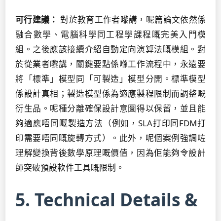
可行建議：
對於教育工作者嚟講，呢篇論文依然係
融合數學、電腦科學同工程學課程嘅完美入門模
組。之後應該接續介紹自動定向演算法嘅模組。對
於從業者嚟講，關鍵要點係喺工作流程中，永遠要
將「標準」模型同「可製造」模型分開。標準模型
係設計真相；製造模型係為適應製程限制而調整嘅
衍生品。呢種分離確保設計意圖得以保留，並且能
夠適應唔同嘅製造方法（例如，SLA打印同FDM打
印需要唔同嘅旋轉方式）。此外，呢個案例強調咗
理解變換背後數學原理嘅價值，因為佢能夠令設計
師突破預設軟件工具嘅限制。
5. Technical Details &