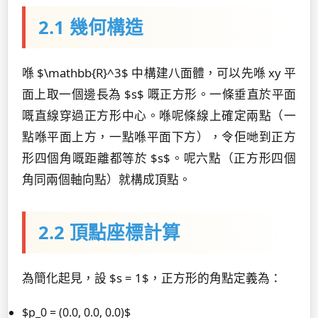
2.1 幾何構造
喺 $\mathbb{R}^3$ 中構建八面體，可以先喺 xy 平
面上取一個邊長為 $s$ 嘅正方形。一條垂直於平面
嘅直線穿過正方形中心。喺呢條線上確定兩點（一
點喺平面上方，一點喺平面下方），令佢哋到正方
形四個角嘅距離都等於 $s$。呢六點（正方形四個
角同兩個軸向點）就構成頂點。
2.2 頂點座標計算
為簡化起見，設 $s = 1$，正方形的角點定義為：
$p_0 = (0.0, 0.0, 0.0)$