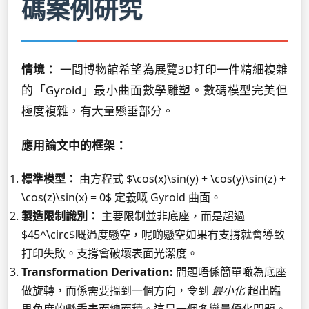
碼案例研究
情境：
一間博物館希望為展覽3D打印一件精細複雜
的「Gyroid」最小曲面數學雕塑。數碼模型完美但
極度複雜，有大量懸垂部分。
應用論文中的框架：
標準模型：
由方程式 $\cos(x)\sin(y) + \cos(y)\sin(z) +
\cos(z)\sin(x) = 0$ 定義嘅 Gyroid 曲面。
製造限制識別：
主要限制並非底座，而是超過
$45^\circ$嘅過度懸空，呢啲懸空如果冇支撐就會導致
打印失敗。支撐會破壞表面光潔度。
Transformation Derivation:
問題唔係簡單噉為底座
做旋轉，而係需要搵到一個方向，令到
最小化
超出臨