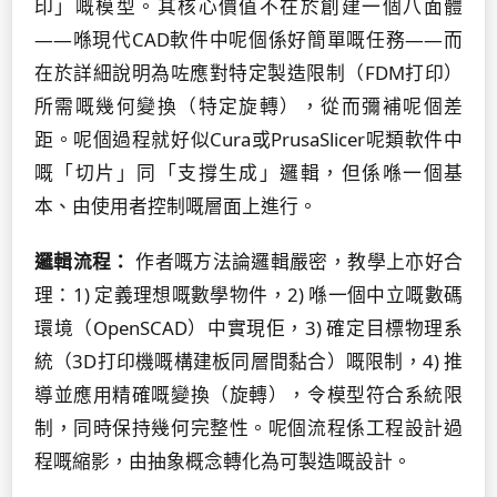
印」嘅模型。其核心價值不在於創建一個八面體
——喺現代CAD軟件中呢個係好簡單嘅任務——而
在於詳細說明為咗應對特定製造限制（FDM打印）
所需嘅幾何變換（特定旋轉），從而彌補呢個差
距。呢個過程就好似Cura或PrusaSlicer呢類軟件中
嘅「切片」同「支撐生成」邏輯，但係喺一個基
本、由使用者控制嘅層面上進行。
邏輯流程：
作者嘅方法論邏輯嚴密，教學上亦好合
理：1) 定義理想嘅數學物件，2) 喺一個中立嘅數碼
環境（OpenSCAD）中實現佢，3) 確定目標物理系
統（3D打印機嘅構建板同層間黏合）嘅限制，4) 推
導並應用精確嘅變換（旋轉），令模型符合系統限
制，同時保持幾何完整性。呢個流程係工程設計過
程嘅縮影，由抽象概念轉化為可製造嘅設計。