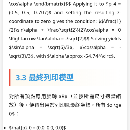
\cos\alpha \end{bmatrix}$$ Applying it to $p_4 =
(0.5, 0.5, 0.707)$ and setting the resulting z-
coordinate to zero gives the condition: $$\frac{1}
{2}\sin\alpha + \frac{\sqrt{2}}{2}\cos\alpha = 0
\Rightarrow \tan\alpha = -\sqrt{2}$$ Solving yields
$\sin\alpha = \sqrt{6}/3$, $\cos\alpha = -
\sqrt{3}/3$, with $\alpha \approx -54.74^\circ$.
3.3 最終列印模型
對所有頂點應用旋轉 $R$（並按所需尺寸適當縮
放）後，便得出用於列印嘅最終坐標，所有 $z \ge
0$：
$\hat{p}_0 = (0.0, 0.0, 0.0)$