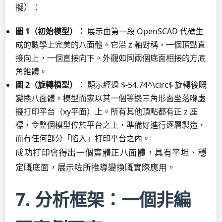
擬）：
圖 1（初始模型）：
展示由第一段 OpenSCAD 代碼生
成的數學上完美的八面體。它沿 z 軸對稱，一個頂點直
接向上，一個直接向下。外觀如同兩個底面相接的方底
角錐體。
圖 2（旋轉模型）：
顯示經過 $-54.74^\circ$ 旋轉後嘅
變換八面體。模型而家以其一個等邊三角形面坐落喺虛
擬打印平台（xy平面）上。所有其他頂點都有正 z 座
標，令整個模型位於平台之上，準備好進行逐層製造，
而冇任何部分「陷入」打印平台之內。
成功打印會得出一個實體正八面體，具有平坦、穩
定嘅底面，展示咗所推導變換嘅實際應用。
7. 分析框架：一個非編