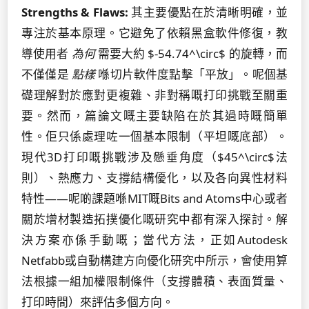
Strengths & Flaws:
其主要優點在於清晰明確，並
專注於基本原理。它避免了依賴黑盒軟件修復，教
導使用者
為何
需要大約 $-54.74^\circ$ 的旋轉，而
不僅僅是
點樣
喺切片軟件度點擊「平放」。呢個基
礎理解對於應對更複雜、非對稱嘅打印挑戰至關重
要。然而，篇論文嘅主要缺陷在於其過時嘅簡單
性。佢只係處理咗一個基本限制（平坦嘅底部）。
現代3D打印嘅挑戰涉及懸垂角度（$45^\circ$法
則）、熱應力、支撐結構優化，以及各向異性材料
特性——呢啲課題喺MIT嘅Bits and Atoms中心或者
關於增材製造拓撲優化嘅研究中都有深入探討。解
決方案亦係手動嘅；當代方法，正如Autodesk
Netfabb或自動構建方向優化研究中所示，會使用算
法根據一組加權限制條件（支撐體積、表面質量、
打印時間）來評估多個方向。