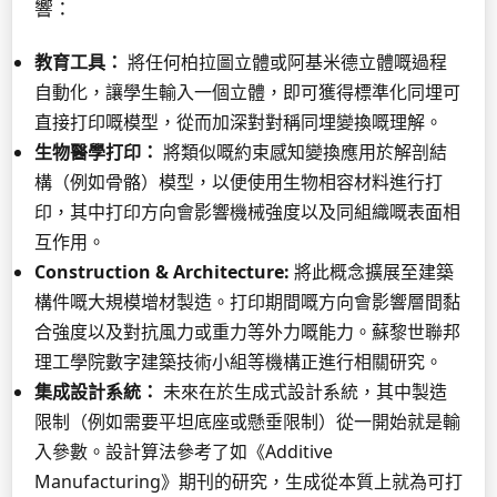
響：
教育工具：
將任何柏拉圖立體或阿基米德立體嘅過程
自動化，讓學生輸入一個立體，即可獲得標準化同埋可
直接打印嘅模型，從而加深對對稱同埋變換嘅理解。
生物醫學打印：
將類似嘅約束感知變換應用於解剖結
構（例如骨骼）模型，以便使用生物相容材料進行打
印，其中打印方向會影響機械強度以及同組織嘅表面相
互作用。
Construction & Architecture:
將此概念擴展至建築
構件嘅大規模增材製造。打印期間嘅方向會影響層間黏
合強度以及對抗風力或重力等外力嘅能力。蘇黎世聯邦
理工學院數字建築技術小組等機構正進行相關研究。
集成設計系統：
未來在於生成式設計系統，其中製造
限制（例如需要平坦底座或懸垂限制）從一開始就是輸
入參數。設計算法參考了如《Additive
Manufacturing》期刊的研究，生成從本質上就為可打